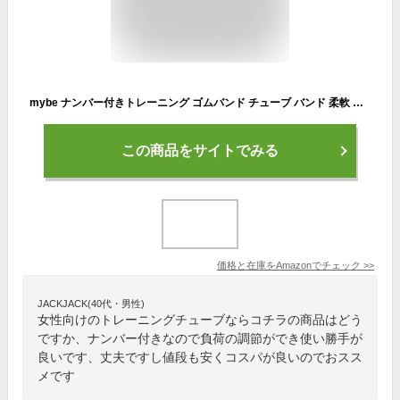
mybe ナンバー付きトレーニング ゴムバンド チューブ バンド 柔軟 体幹 ストレッチ バレエ 体操 新体操 ダンス フィットネス エクササイズ
この商品をサイトでみる
価格と在庫を
Amazon
でチェック
>>
JACKJACK(40代・男性)
女性向けのトレーニングチューブならコチラの商品はどう
ですか、ナンバー付きなので負荷の調節ができ使い勝手が
良いです、丈夫ですし値段も安くコスパが良いのでおスス
メです