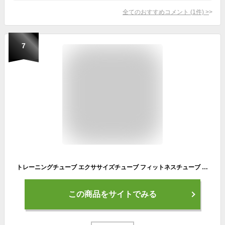
全てのおすすめコメント
(
1
件)
>
7
トレーニングチューブ エクササイズチューブ フィットネスチューブ ゴムチューブ トレーニングバンド 筋トレ メンズ レディース
この商品をサイトでみる