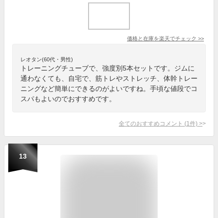
価格と在庫を
楽天
でチェック
>>
レオタン(60代・男性)
トレーニングチューブで、強度別5本セットです。ジムに
通わなくても、自宅で、筋トレやストレッチ、体幹トレー
ニングなど簡単にできるのがよいですね。手頃な値段でコ
スパもよいのでおすすめです。
全てのおすすめコメント
(
1
件)
>
13