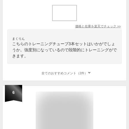
価格と在庫を
楽天
でチェック
>>
まくりん
こちらのトレーニングチューブ3本セットはいかがでしょ
うか。強度別になっているので段階的にトレーニングがで
きます。
全てのおすすめコメント（2件）
6