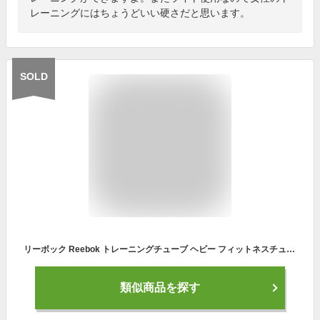
レーニングにはちょうどいい硬さだと思います。
SOLD
リーボック Reebok トレーニングチューブ ヘビー フィットネスチューブ レジスタンスチューブ ゴムバンド 筋トレ トレーニング エクササイズバンド フィットネス ダイエット 筋トレ用品 器具
類似商品を探す