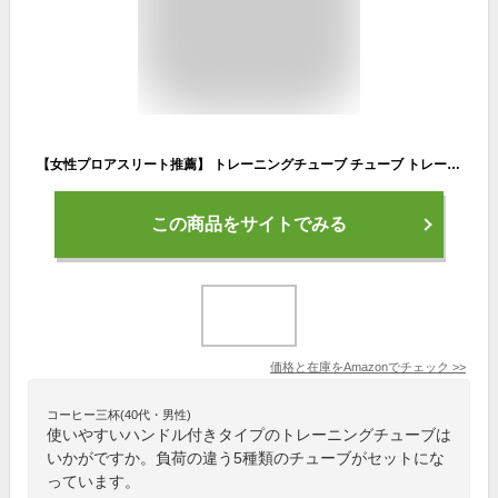
【女性プロアスリート推薦】 トレーニングチューブ チューブ トレーニング 筋トレ 強度別5本セット K-Kram 女性 レディース 【女性向け軽負荷仕様】 取扱説明書 トレーニング動画
この商品をサイトでみる
価格と在庫を
Amazon
でチェック
>>
コーヒー三杯(40代・男性)
使いやすいハンドル付きタイプのトレーニングチューブは
いかがですか。負荷の違う5種類のチューブがセットにな
っています。