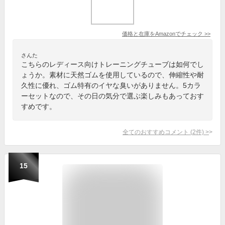
価格と在庫を
Amazon
でチェック
>>
さんた
こちらのレディース向けトレーニングチューブは如何でし
ょうか。素材に天然ゴムを使用しているので、伸縮性や耐
久性に優れ、ゴム特有のイヤな臭いがありません。5カラ
ーセットなので、その日の気分で選ぶ楽しみもあっておす
すめです。
全てのおすすめコメント
(
2
件)
>
15