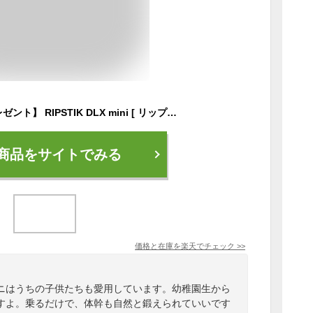
【ボードバッグ・プレゼント】 RIPSTIK DLX mini [ リップスティック デラックスミニ ＠9500]【送料無料】
商品をサイトでみる
価格と在庫を
楽天
でチェック
>>
ニはうちの子供たちも愛用しています。幼稚園生から
すよ。乗るだけで、体幹も自然と鍛えられていいです