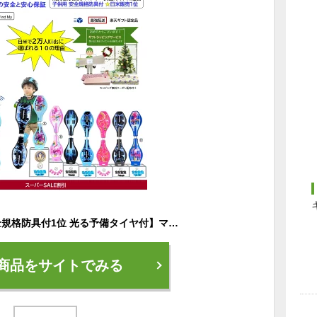
【日米2万台 国際安全規格防具付1位 光る予備タイヤ付】マイ ジェイボード Jボード リップスティック ブレイブボード エスボード Sボード 子供 大人 CPSC国際安全認証 防具/タイヤ/動画練習付1年保証 耐荷重Max100Kg ヘルメットopt/スケボー見守りopt/楽天SuperSALE割引中
商品をサイトでみる