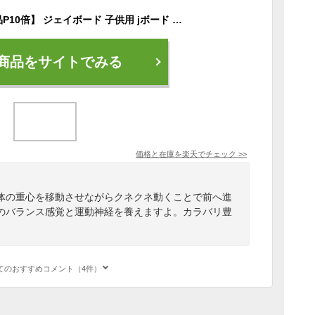
【エントリーで全商品P10倍】 ジェイボード 子供用 jボード リップスティック ブレイブボード エスボードスケートボード コンプリート Jボード 誕生日 プレゼント 送料無料 卒園 卒業
商品をサイトでみる
価格と在庫を
楽天
でチェック
>>
体の重心を移動させながらクネクネ動くことで前へ進
のバランス感覚と運動神経を養えますよ。カラバリ豊
てのおすすめコメント（4件）