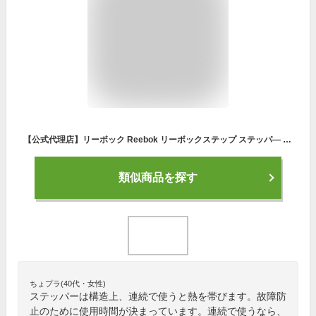
【公式代理店】リーボック Reebok リーボックステップ ステッパ— トレーニング ステップ台 踏み台昇降 ステッパ— ホームジム ダイエット トレーニング 踏み台昇降 ホームジム アイテム 器具 高齢者 黒 運動 脚痩せ お腹 お腹周り グレー ブラック
類似商品を探す
ちょプラ(40代・女性)
ステッパーは構造上、連続で使うと熱を帯びます。故障防
止のために使用時間が決まっています。連続で使うなら、