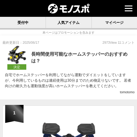
受付中
人気アイテム
マイページ
本ページはプロモーションを含みます
最終更新日：2025/06/17
2973
View
11
コメント
長時間使用可能なホームステッパーのおすすめ
は？
決定
自宅でホームステッパーを利用してながら運動でダイエットをしています
が、今利用しているものは連続使用は30分までのため物足りないです。 若者
向けの耐久力も運動強度が高いホームステッパーを教えてください。
tomotomo
1