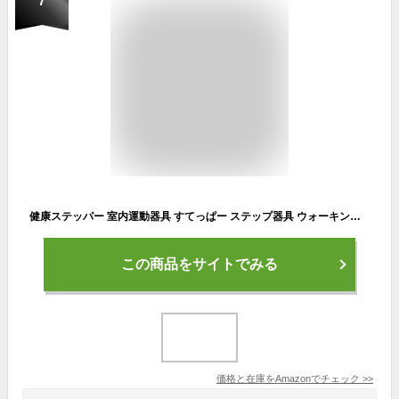
7
健康ステッパー 室内運動器具 すてっぱー ステップ器具 ウォーキングマシン 健康器具 歩行運動 有酸素運動 踏み台昇降 ステップ台 山登り感覚 脂肪燃焼 mini 3d マットは無料にて提供させていただきます
この商品をサイトでみる
価格と在庫を
Amazon
でチェック
>>