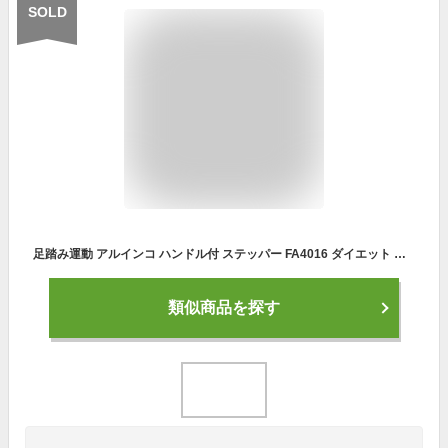
SOLD
足踏み運動 アルインコ ハンドル付 ステッパー FA4016 ダイエット ヒップアップ トレーニング エクササイズ フィットネス【メーカー保証1年付】【送料無料】 静音 室内 運動 エアロ 器具 有酸素運動 踏み台昇降 脂肪燃焼 健康 自宅 コンパクト 運動不足 解消 簡単 おすすめ
類似商品を探す