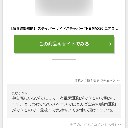
【負荷調節機能】 ステッパー サイドステッパー THE MAX20 エアロライフ 静音 ダイエット 負荷調整 静音 有酸素運動 脂肪燃焼 エクササイズ 足踏み マシン トレーニング 踏み台昇降 室内運動 女性 高齢者 運動不足 軽減
この商品をサイトでみる
価格と在庫を
楽天
でチェック
>>
たなかさん
御自宅にいながらにして、有酸素運動ができるので助かり
ます。とりわけ少ないスペースでほとんど全身の筋肉運動
ができるので、最後まで気持ちよくお使い頂けますよね。
全てのおすすめコメント
(
6
件)
>