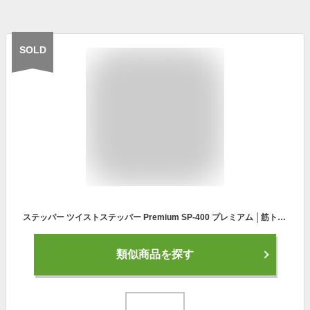
SOLD
ステッパー ツイストステッパー Premium SP-400 プレミアム │筋トレ 有酸素運動 静音 体幹 ひねり くびれ ウエスト ダイエット 器具 健康器具 フィットネス トレーニング コア ステップ台 お腹 ダイエット 室内 運動器具 脂肪燃焼 宅トレ エクササイズ
類似商品を探す