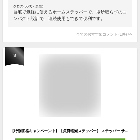
クロス(50代・男性)
自宅で気軽に使えるホームステッパーで、場所取らずのコ
ンパクト設計で、連続使用もできて便利です。
全てのおすすめコメント
(
1
件)
>
8
【特別価格キャンペーン中】【負荷軽減ステッパー】 ステッパー サイドステッパー プレミアムライト70 エアロライフ 静音 ダイエット 室内運動 有酸素運動 室内 エクササイズ 踏み台昇降 健康 器具 女性 高齢者 年配者 向け 負荷軽減