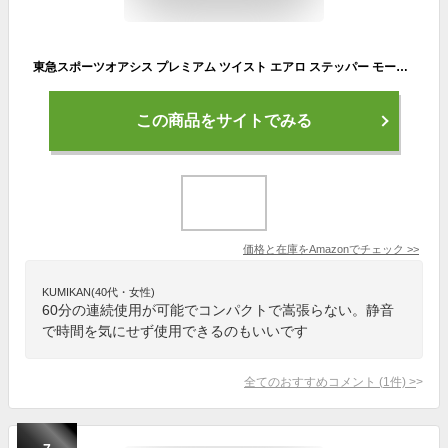
東急スポーツオアシス プレミアム ツイスト エアロ ステッパー モード切替機能 (ツイスト/エアロ) 連続使用 約60分 静音 SP-200 ホワイト
この商品をサイトでみる
価格と在庫を
Amazon
でチェック
>>
KUMIKAN(40代・女性)
60分の連続使用が可能でコンパクトで嵩張らない。静音
で時間を気にせず使用できるのもいいです
全てのおすすめコメント
(
1
件)
>