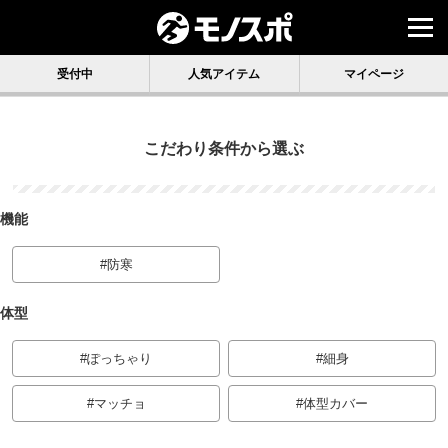
受付中
人気アイテム
マイページ
こだわり条件
から選ぶ
機能
防寒
体型
ぽっちゃり
細身
マッチョ
体型カバー