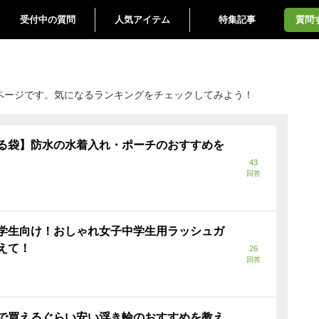
受付中の質問
人気アイテム
特集記事
質問
ページです。気になるランキングをチェックしてみよう！
る袋】防水の水着入れ・ポーチのおすすめを
43
回答
学生向け！おしゃれ女子中学生用ラッシュガ
えて！
26
回答
で買えるぐらい安い浮き輪のおすすめを教え