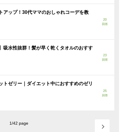
トアップ！30代ママのおしゃれコーデを教
20
回答
】吸水性抜群！髪が早く乾くタオルのおすす
23
回答
ットゼリー｜ダイエット中におすすめのゼリ
25
回答
1
/
42
page