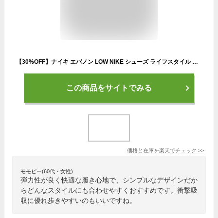
【30%OFF】ナイキ エバノン LOW NIKE シューズ ライフスタイル スニーカー NEW Sportswear メンズ スポーツ カジュアル ローカット 黒 靴 aq1775-003 アウトドア 通勤 白 ギフト
この商品をサイトでみる
価格と在庫を
楽天
でチェック
>>
モモピー(60代・女性)
弾力性が良く快適な履き心地で、シンプルなデザインだか
らどんなスタイルにも合わせやすくおすすめです。衝撃吸
収に優れ歩きやすいのもいいですね。