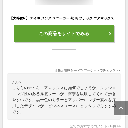
【大特価N】 ナイキ メンズ スニーカー 靴 黒 ブラック エアマックス エアー かっこいい おしゃれ 人気 定番 シンプル カジュアル 厚底
この商品をサイトでみる
価格と在庫を
au PAY マーケット
でチェック
>>
さんた
こちらのナイキエアマックスは如何でしょうか。クッショ
ニング性のある厚底ソールが、衝撃を吸収してくれて歩き
やすいです。黒一色のカラーとアッパーにレザー素材を採
用したデザインが、ビジネスユースにピッタリでおすすめ
です。
全てのおすすめコメント
(
1
件)
>