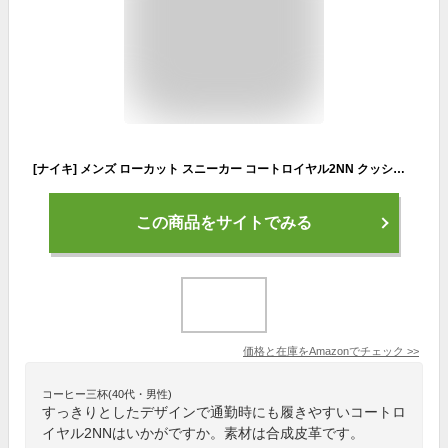
[ナイキ] メンズ ローカット スニーカー コートロイヤル2NN クッション性 カジュアル デイリー スポーツ ウォーキング COURT ROYALE 2 NN DH3160 ブラック/ホワイト 28.0cm
この商品をサイトでみる
価格と在庫を
Amazon
でチェック
>>
コーヒー三杯(40代・男性)
すっきりとしたデザインで通勤時にも履きやすいコートロ
イヤル2NNはいかがですか。素材は合成皮革です。