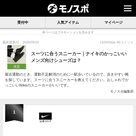
受付中
人気アイテム
マイページ
本ページはプロモーションを含みます
最終更新日：2026/05/19
13264
View
40
コメント
スーツに合うスニーカー｜ナイキのかっこいい
メンズ向けシューズは？
決定
最近通勤のとき、運動不足解消のために一駅歩いているので、歩きやすい靴
を探しています。スーツに合うスニーカーを教えてください。おしゃれでか
っこいいNikeのスニーカーがいいです。
モノスポ編集部
1