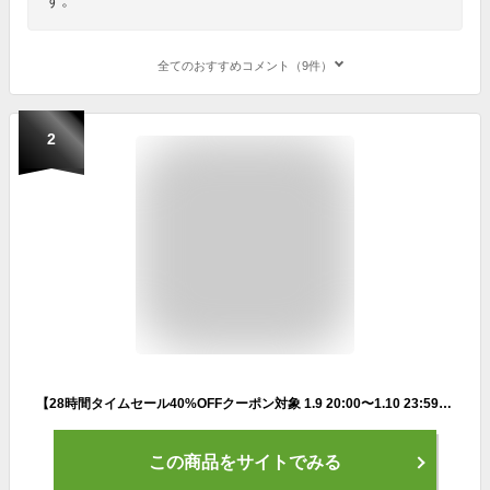
全てのおすすめコメント（9件）
2
【28時間タイムセール40%OFFクーポン対象 1.9 20:00〜1.10 23:59】ナイキ エバノン LOW メンズシューズ NIKE シューズ ライフスタイル スニーカー Sportswear メンズ スポーツ カジュアル ローカット オールブラック 靴 アウトドア シンプル 24cm-33cm aq1775-003
この商品をサイトでみる