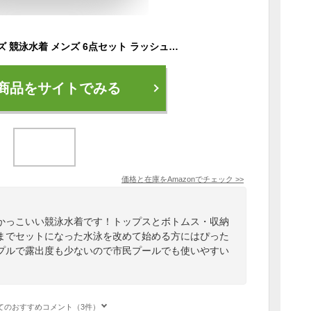
[LLWAAV] 水着 メンズ 競泳水着 メンズ 6点セット ラッシュガード メンズ 半袖 競泳用水着 フィットネス 男性水着 UVカット 通気性 快適 吸汗 速乾柔らかい肌触り メンズ スイムウェア 水泳パンツ 上下セット (6点セット-QSF974, 2XL)
商品をサイトでみる
価格と在庫を
Amazon
でチェック
>>
かっこいい競泳水着です！トップスとボトムス・収納
までセットになった水泳を改めて始める方にはぴった
プルで露出度も少ないので市民プールでも使いやすい
てのおすすめコメント（3件）