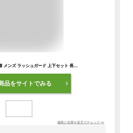
フィットネス水着 水着 メンズ ラッシュガード 上下セット 長袖 サーフパンツ フィットネス水着 おしゃれ 日焼け防止 スポーツ スイムウェア 練習用 競泳水着 海パンツ ジム 水泳 かっこいい 着脱簡単 ブランド 大人 水陸両用 フィットネス メンズ M/L/LL
商品をサイトでみる
価格と在庫を
楽天
でチェック
>>