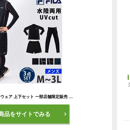
FILA フィラ スポーツウェア 上下セット 一部店舗限定販売 オリジナル ラッシュガード付き メンズ フィットネス水着 水着 3点セット 10分丈 レギンス 大きいサイズ サーフパンツ 長袖 コンプレッション M L LL 3L 420919A 送料無料 着後レビューでクーポンGET
商品をサイトでみる