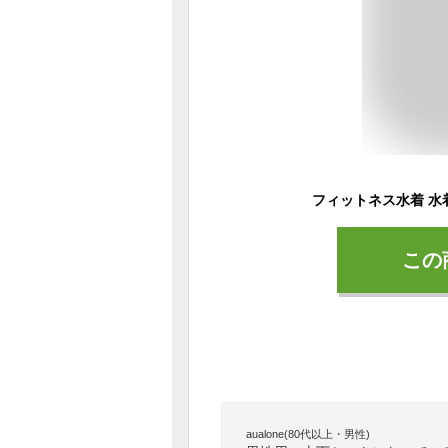
この
aualone(80代以上・男性)