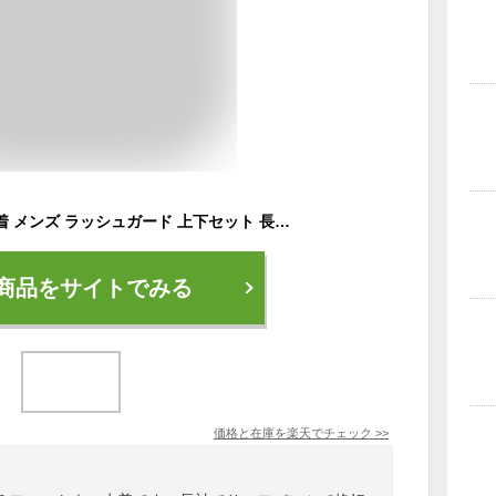
フィットネス水着 水着 メンズ ラッシュガード 上下セット 長袖 サーフパンツ フィットネス水着 おしゃれ 日焼け防止 スポーツ スイムウェア 練習用 競泳水着 海パンツ ジム 水泳 かっこいい 着脱簡単 ブランド 大人 水陸両用 フィットネス メンズ M/L/LL
商品をサイトでみる
価格と在庫を
楽天
でチェック
>>