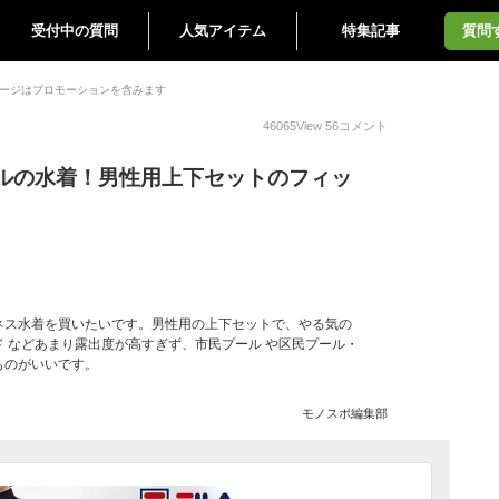
受付中の質問
人気アイテム
特集記事
質問
ージはプロモーションを含みます
46065
View
56
コメント
ルの水着！男性用上下セットのフィッ
ネス水着を買いたいです。男性用の上下セットで、やる気の
 などあまり露出度が高すぎず、市民プール や区民プール・
ものがいいです。
モノスポ編集部