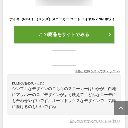
ナイキ（NIKE）（メンズ）スニーカー コート ロイヤル 2 NN ホワイト ブラック DH3160-101 スポーツシューズ シンプル リサイクル 通学 学生 カジュアル
この商品をサイトでみる
価格と在庫を
楽天
でチェック
>>
KUMIKAN(40代・女性)
シンプルなデザインのこちらのスニーカーはいかが。白地
にアッパーのロゴデザインがよく映えて、どんなコーデに
も合わせやすいです。オーソドックスなデザインで、気軽
に履けるのもいいですね
全てのおすすめコメント
(
4
件)
>