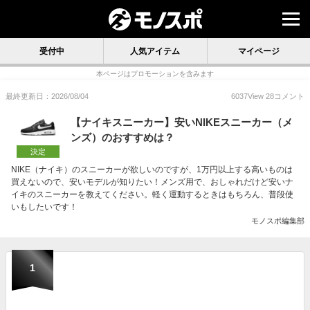
受付中
人気アイテム
マイページ
本ページはプロモーションを含みます
最終更新日：2026/08/04
6037
View
28
コメント
【ナイキスニーカー】安いNIKEスニーカー（メ
ンズ）のおすすめは？
決定
NIKE（ナイキ）のスニーカーが欲しいのですが、1万円以上する高いものは
買えないので、安いモデルが知りたい！メンズ用で、おしゃれだけど安いナ
イキのスニーカーを教えてください。軽く運動するときはもちろん、普段使
いもしたいです！
モノスポ編集部
1