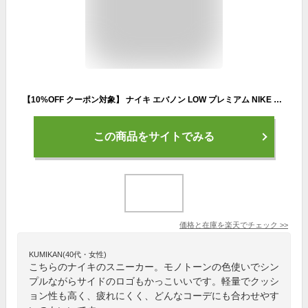
【10%OFF クーポン対象】 ナイキ エバノン LOW プレミアム NIKE シューズ ライフスタイル スニーカー Sportswear メンズ 白 靴 aq1774-102 アウトドア 通勤 パステル ギフト salemens
この商品をサイトでみる
価格と在庫を
楽天
でチェック
>>
KUMIKAN(40代・女性)
こちらのナイキのスニーカー。モノトーンの色使いでシン
プルながらサイドのロゴもかっこいいです。軽量でクッシ
ョン性も高く、疲れにくく、どんなコーデにも合わせやす