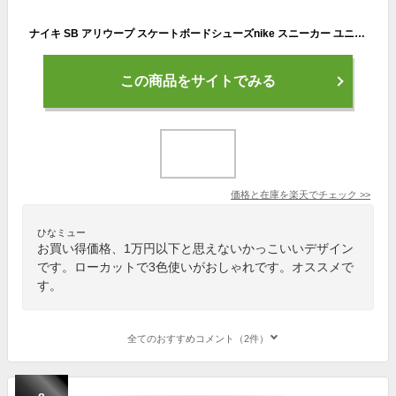
ナイキ SB アリウープ スケートボードシューズnike スニーカー ユニセックス スポーツ ローカット 白 靴 cj0882-102 通勤 パステル 黒
この商品をサイトでみる
価格と在庫を
楽天
でチェック
>>
ひなミュー
お買い得価格、1万円以下と思えないかっこいいデザイン
です。ローカットで3色使いがおしゃれです。オススメで
す。
全てのおすすめコメント（2件）