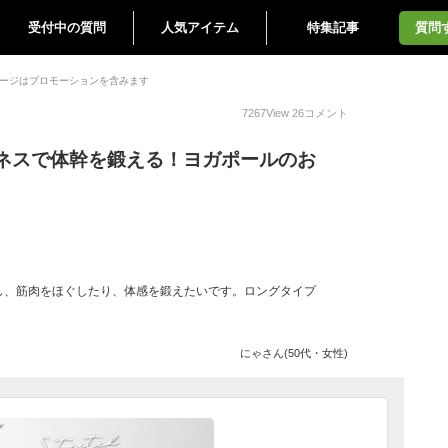
受付中の質問
人気アイテム
特集記事
質問
ージはプロモーションを含みます
7267
View
26
コメント
ネスで体幹を鍛える！ヨガポールのお
し、筋肉をほぐしたり、体感を鍛えたいです。ロングタイプ
にゃさん(50代・女性)