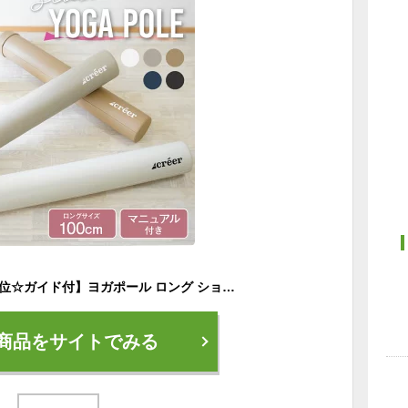
【楽天ランキング★1位☆ガイド付】ヨガポール ロング ショート ハーフ 筋膜 ストレッチ ポール ストレッチ用ポール ポール エクササイズポール フォームローラー 体幹 ダイエット ヨガ トレーニング
商品をサイトでみる