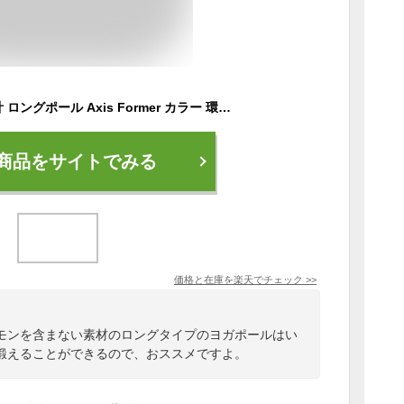
日本製・安心安全設計 ロングポール Axis Former カラー 環境ホルモンを含まない素材 軽量で丈夫 コアストレッチ ポールエクササイズに フォームローラー マッサージローラー ヨガポール ストレッチ用ポール ストレッチローラー 筋膜リリース
商品をサイトでみる
価格と在庫を
楽天
でチェック
>>
モンを含まない素材のロングタイプのヨガポールはい
鍛えることができるので、おススメですよ。