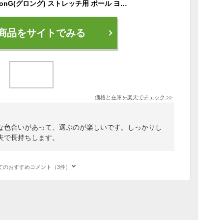
【ポイント10倍】 GronG(グロング) ストレッチ用 ポール ヨガポール ストレッチ ローラー エクササイズポール ヨガ 98cm 筋膜リリース ポイント
商品をサイトでみる
価格と在庫を
楽天
でチェック
>>
な色合いがあって、選ぶのが楽しいです。しっかりし
夫で長持ちします。
てのおすすめコメント（3件）