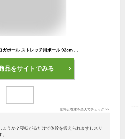
エクササイズポール ヨガポール ストレッチ用ポール 92cm フォームローラー ハード カバー ストレッチ ポール 筋膜リリース ポール 体幹 ダイエット エクササイズ ヨガ 筋肉 ほぐす 骨盤矯正 フィットネス ロング 硬め スリム エコノミー 解消 2512SS
商品をサイトでみる
価格と在庫を
楽天
でチェック
>>
しょうか？寝転がるだけで体幹を鍛えられますしスリ
す。