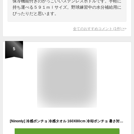
保冷機能付きのかっこいいステンレスボトルです。手軽に
持ち運べる５９１ｍｌサイズ。野球練習中の水分補給用に
ぴったりだと思います。
全てのおすすめコメント
(
1
件)
>
5
[Ninonly] 冷感ポンチョ 冷感タオル 160X80cm 冷却ポンチョ 暑さ対策グッズ 熱中症-対策グッズ フード付きタオル スポーツ 日除けグッズ 紫外線防止カーディガン 通勤/アウトドア UV対策 洗濯OK 部活暑さ対策