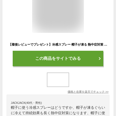
【着後レビューでプレゼント】冷感スプレー 帽子が凍る 熱中症対策 子供 学校行事 帽子 野外 遊び 公園 ハンディ 持ち運び便利 海 川 ソフト ハード 冷却 安心安全 日本 頭 冷たい 気持ちいい【▲7】/【MC】帽子が凍るスプレー
この商品をサイトでみる
価格と在庫を
楽天
でチェック
>>
JACKJACK(40代・男性)
帽子に使う冷感スプレーはどうですか、帽子が凍るぐらい
に冷えて持続効果も長く熱中症対策になります、帽子に使