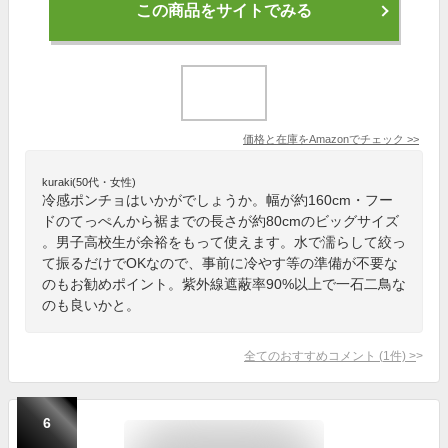
この商品をサイトでみる
価格と在庫を
Amazon
でチェック
>>
kuraki(50代・女性)
冷感ポンチョはいかがでしょうか。幅が約160cm・フー
ドのてっぺんから裾までの長さが約80cmのビッグサイズ
。男子高校生が余裕をもって使えます。水で濡らして絞っ
て振るだけでOKなので、事前に冷やす等の準備が不要な
のもお勧めポイント。紫外線遮蔽率90%以上で一石二鳥な
のも良いかと。
全てのおすすめコメント
(
1
件)
>
6