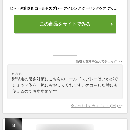
ゼット体育器具 コールドスプレー アイシング クーリングケア デッドボール 打ち身 捻挫 熱中症対策 クールダウン 野球 スポーツ専用タイプ 300ml ZFD1504
この商品をサイトでみる
価格と在庫を
楽天
でチェック
>>
かなめ
野球用の暑さ対策にこちらのコールドスプレーはいかがで
しょう？体を一気に冷やしてくれます。ケガをした時にも
使えるのでおすすめです！
全てのおすすめコメント
(
1
件)
>
8