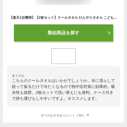
【楽天1位獲得】【2枚セット】クールタオル ひんやりタオル こども 冷却タオル 冷感タオル 冷感ひんやりタオル 冷たいタオル キッズ アイスタオル フェイスタオル ケース付き かわいい ネッククーラー 子供 熱中症対策グッズ 日焼け対策
類似商品を探す
まくりん
こちらのクールタオルはいかがでしょうか。水に濡らして
絞って振るだけで冷たくなるので熱中症対策に効果的。吸
水性も抜群。2枚セットで洗い替えにも便利。ケース付き
で持ち運びもしやすいですよ。オススメします。
全てのおすすめコメント（3件）