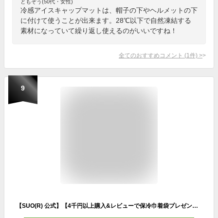
ともぞう(50代・女性)
冷感アイスキャップマットは、帽子の下やヘルメットの下
に付けて使うことが出来ます。28℃以下で自然凍結する
素材になっていて繰り返し使えるのがいいですね！
全てのおすすめコメント
(
1
件)
>
9
【SUO(R) 公式】【4千円以上購入&レビューで保冷巾着袋プレゼント！】SUO(R) 正規代理店 日本製造 日本国内特許取得済 熱中症対策 SUO 256 ICE MET S / M / L ヘッドクール アウトドア 冷感 自転車 野球ヘルメット ネッククーラー クールリング