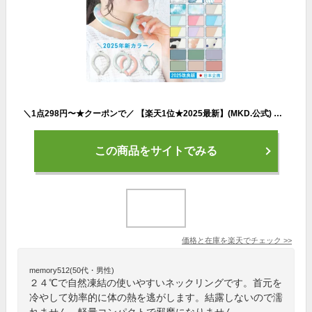
＼1点298円〜★クーポンで／ 【楽天1位★2025最新】(MKD.公式) クールリング ネックリング 冷感リング 首 冷却 リング 24℃ 自然凍結 大人 暑さ対策 冷感グッズ PCM 結露しない 野外 フェス アウトドア キッズ 子供 かわいい 犬 ギフト
この商品をサイトでみる
価格と在庫を
楽天
でチェック
>>
memory512(50代・男性)
２４℃で自然凍結の使いやすいネックリングです。首元を
冷やして効率的に体の熱を逃がします。結露しないので濡
れません。軽量コンパクトで邪魔になりません。