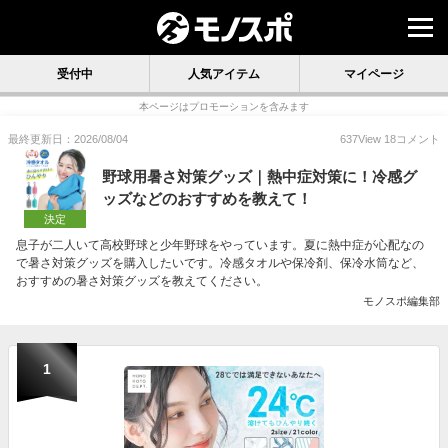
受付中
人気アイテム
マイページ
本ページはプロモーションを含みます
最終更新日：2026/08/04
637
View
18
コメント
野球用暑さ対策グッズ｜熱中症対策に！冷感グ
ッズなどのおすすめを教えて！
決定
息子が二人いて高校野球と少年野球をやっています。夏に熱中症が心配なの
で暑さ対策グッズを購入したいです。冷感タオルや保冷剤、保冷水筒など、
おすすめの暑さ対策グッズを教えてください。
モノスポ編集部
1