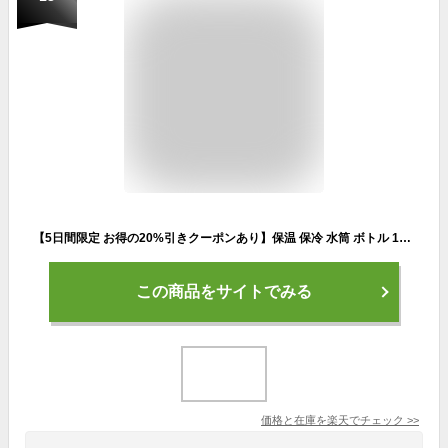
【5日間限定 お得の20%引きクーポンあり】保温 保冷 水筒 ボトル 1リットル 魔法瓶 直飲み 漏れ防止 SUS304 ステンレス 真空断熱 スポーツボトル 軽量 洗いやすい 広口 ボトル ステンレス 1000ml 持ち運び 水分補給 漏れにくい 山登り 運動 旅行 キャンプ スポーツ
この商品をサイトでみる
価格と在庫を
楽天
でチェック
>>