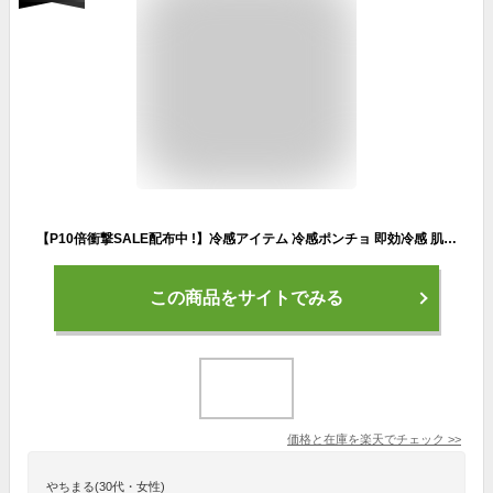
【P10倍衝撃SALE配布中 !】冷感アイテム 冷感ポンチョ 即効冷感 肌温度-15℃ 熱中症対策 暑さ対策 暑さ対策グッズ 冷感 ポンチョ 冷却 UVカット 紫外線対策 クーリング ひんやりグッズ クールポンチョ 熱中症対策グッズ 冷感タオル サッカー 子供 大人 COOL スポーツ観戦
この商品をサイトでみる
価格と在庫を
楽天
でチェック
>>
やちまる(30代・女性)