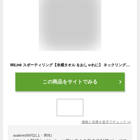
MiLink スポーティリング【冷感タオル をおしゃれに】 ネックリング 水に濡らして冷える クールネックリング 冷感グッズ 首元 ひんやり 熱中症対策 暑さ対策 猛暑対策 スポーツ ランニング アウトドア レジャー 通勤 通学 SPR50 [ブルー/グリーン/ オレンジ/グレー/ブラッ]
この商品をサイトでみる
価格と在庫を
楽天
でチェック
>>
aualone(80代以上・男性)