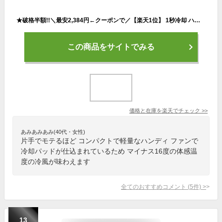
★破格半額!!＼最安2,384円←クーポンで／【楽天1位】 1秒冷却 ハンディファン 冷却プレート 2025 100段階強力冷風 超大風量 静音 扇風機 卓上 6800mAh 手持ち扇風機 強風 28時間連続稼働 瞬間冷却 小型 超軽量 携帯扇風機 静音 ポータブル扇風機 涼しい 冷感 充電式
この商品をサイトでみる
価格と在庫を
楽天
でチェック
>>
あみあみあみ(40代・女性)
片手でモテるほど コンパクトで軽量なハンディ ファンで
冷却パッドが仕込まれているため マイナス16度の体感温
度の冷風が味わえます
全てのおすすめコメント
(
5
件)
>
13