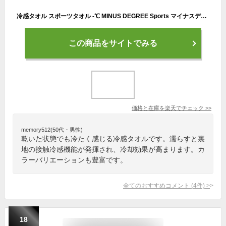
冷感タオル スポーツタオル -℃ MINUS DEGREE Sports マイナスディグリー【今治タオル クール 100pecent 冷却タオル フェイスタオル 冷感 涼感 おしゃれ ネッククーラー アウトドア ひんやりグッズ 運動会 防災グッズ かわいい 誕生日プレゼント 父の日】
この商品をサイトでみる
価格と在庫を
楽天
でチェック
>>
memory512(50代・男性)
乾いた状態でも冷たく感じる冷感タオルです。濡らすと裏
地の接触冷感機能が発揮され、冷却効果が高まります。カ
ラーバリエーションも豊富です。
全てのおすすめコメント
(
4
件)
>
18