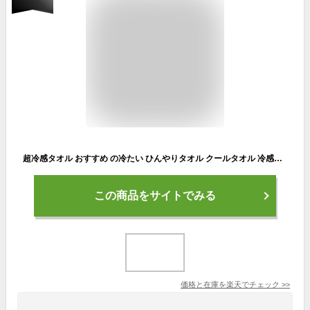
超冷感タオル おすすめ の冷たい ひんやりタオル クールタオル 冷感マスク 作れる 熱中症対策 グッズ 冷却 タオルUVカット 日焼け防止 マフラータオル 冷えるタオル 大人 キッズ 建設業 農作業 ランニング ウォーキング スポーツにもオススメ【meru】
この商品をサイトでみる
価格と在庫を
楽天
でチェック
>>