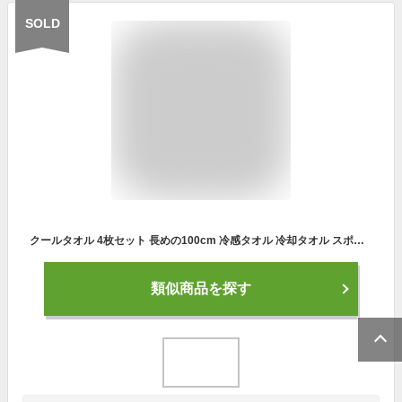
SOLD
クールタオル 4枚セット 長めの100cm 冷感タオル 冷却タオル スポーツタオル 熱中症対策グッズ 吸水 速乾 冷感 冷却 冷たい 冷やし 冷える 冷え冷え クール タオル スポーツ アウトドア 旅行 キャンプ 登山 ゴルフ 野球 自転車 バイク 人気 LAD WEATHER ラドウェザー
類似商品を探す