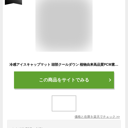
冷感アイスキャップマット 頭部クールダウン 植物由来高品質PCM素材採用 28℃以下自然凍結/22℃持続冷却 超軽量130g設計 繰り返し使用可能 熱中症予防・スポーツ・アウトドア対応 野球帽/自転車ヘルメット内蔵用 ドイツ製技術&NASA開発素材 抗菌加工/凍傷防止
この商品をサイトでみる
価格と在庫を
楽天
でチェック
>>