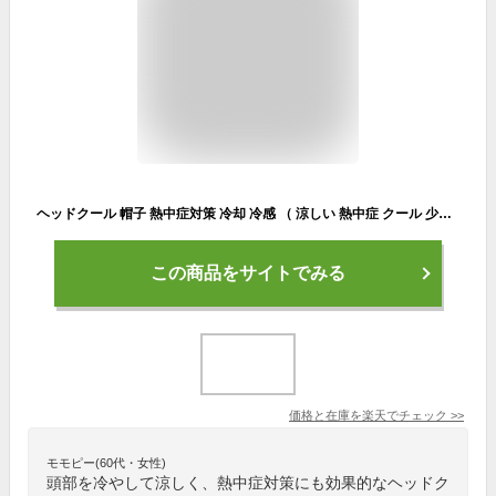
ヘッドクール 帽子 熱中症対策 冷却 冷感 （ 涼しい 熱中症 クール 少年野球 子供 キッズ スポーツ 野球 対策 ランニング 夏 暑さ対策 冷たい 外遊び 部活 ）
この商品をサイトでみる
価格と在庫を
楽天
でチェック
>>
モモピー(60代・女性)
頭部を冷やして涼しく、熱中症対策にも効果的なヘッドク