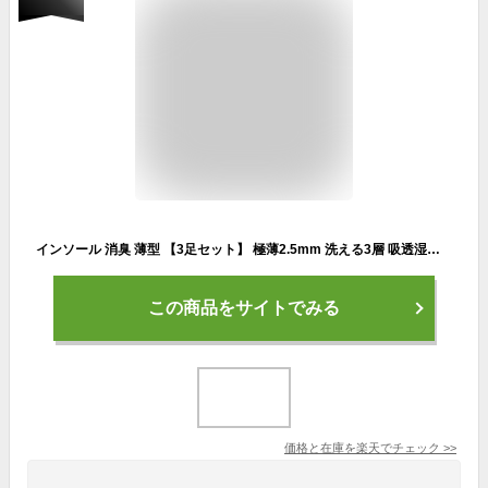
インソール 消臭 薄型 【3足セット】 極薄2.5mm 洗える3層 吸透湿素材 消臭 インソール ［6サイズ23.5~28.5cm：通常タイプ/接触冷感タイプ］送料無料 / 立ち仕事 疲れない 中敷き 薄い 中敷 防臭 吸水 速乾 蒸れない レディース メンズ 男女兼用 サイズ調整 スポーツ 用
この商品をサイトでみる
価格と在庫を
楽天
でチェック
>>