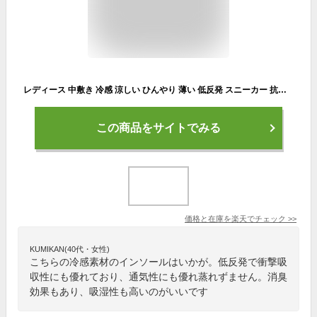
レディース 中敷き 冷感 涼しい ひんやり 薄い 低反発 スニーカー 抗菌 防臭 インソール 8足入り 素足 パンプス インソール 汗 消臭 中敷 運動靴 素足用 長靴 足の臭い対策 放湿 吸湿 素足 衝撃吸収 クッション性 薄手 立ち仕事 メンズ 通気性
この商品をサイトでみる
価格と在庫を
楽天
でチェック
>>
KUMIKAN(40代・女性)
こちらの冷感素材のインソールはいかが。低反発で衝撃吸
収性にも優れており、通気性にも優れ蒸れずません。消臭
効果もあり、吸湿性も高いのがいいです