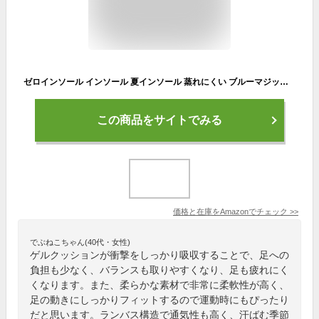
ゼロインソール インソール 夏インソール 蒸れにくい ブルーマジックインソール ゲルクッション 衝撃吸収 中敷き クッション 涼しい スーパー 男性用 女性用 (L)
この商品をサイトでみる
価格と在庫を
Amazon
でチェック
>>
でぶねこちゃん(40代・女性)
ゲルクッションが衝撃をしっかり吸収することで、足への
負担も少なく、バランスも取りやすくなり、足も疲れにく
くなります。また、柔らかな素材で非常に柔軟性が高く、
足の動きにしっかりフィットするので運動時にもぴったり
だと思います。ランバス構造で通気性も高く、汗ばむ季節