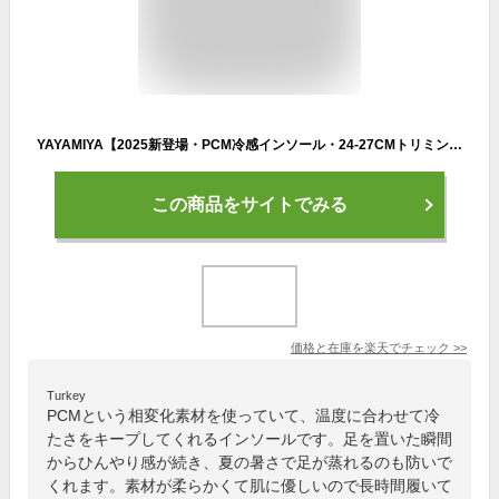
YAYAMIYA【2025新登場・PCM冷感インソール・24-27CMトリミング可能】夏用インソール氷冷却足の裏冷却熱中症対策再利用冷却グッズ保冷/暑さ猛暑対策男女兼用発熱対策
この商品をサイトでみる
価格と在庫を
楽天
でチェック
>>
Turkey
PCMという相変化素材を使っていて、温度に合わせて冷
たさをキープしてくれるインソールです。足を置いた瞬間
からひんやり感が続き、夏の暑さで足が蒸れるのも防いで
くれます。素材が柔らかくて肌に優しいので長時間履いて