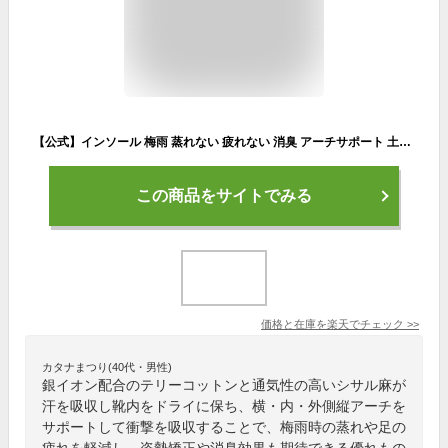
【公式】インソール 梅雨 蒸れない 疲れない 消臭 アーチサポート 土踏まず 足裏 衝撃吸収 足の疲れ 疲労軽減 姿勢矯正 ビバサマー 開張足 体幹 偏平足 外反母趾 長靴 スニーカー 長靴 メンズ レディース 銀イオン 夏 ぺダック ぺだっく
この商品をサイトでみる
価格と在庫を
楽天
でチェック
>>
カタナまつり(40代・男性)
銀イオン配合のテリーコットンと通気性の高いシサル麻が
汗を吸収し靴内をドライに保ち、横・内・外側縦アーチを
サポートして衝撃を吸収することで、梅雨時の蒸れや足の
疲れを軽減し、姿勢矯正や消臭効果も期待できる優れもの