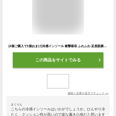
[4個ご購入で1個おまけ]冷感インソール 衝撃吸収 ふわふわ 足底筋膜炎 通気性 クッション 薄足 薄い 軽量 柔らかい 筋力サポート 抗菌 防臭 サイズ調整 姿勢改善 扁平足 クール中敷き スポーツ ランニング メンズ レディース 低反発 送料無料革靴 ひんやりクールネック 冷却
この商品をサイトでみる
価格と在庫を
楽天
でチェック
>>
まくりん
こちらの冷感インソールはいかがでしょうか。ひんやり冷
たく、クッション性が高いので楽な履き心地だと思います