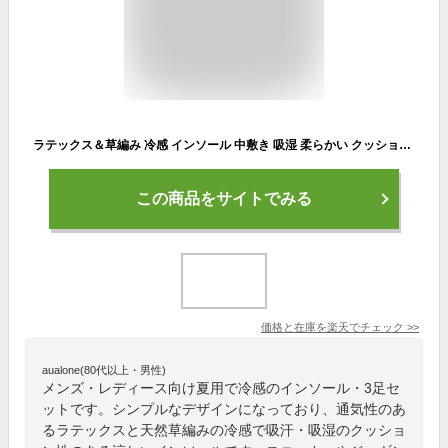
ラテックス＆草編み 冷感 インソール 中敷き 吸湿 柔らかい クッションソール 3足セット 夏 スニーカー フルインソール ウォーキング ジョギング 吸汗
この商品をサイトでみる
価格と在庫を
楽天
でチェック
>>
aualone(80代以上・男性)
メンズ・レディース向け夏用で冷感のインソール・3足セ
ットです。シンプルなデザインになっており、通気性のあ
るラテックスと天然草編みの冷感で吸汗・吸湿のクッショ