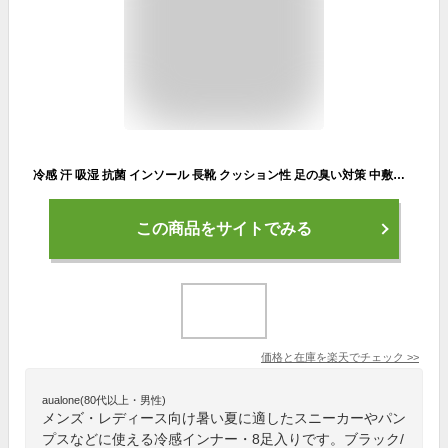
冷感 汗 吸湿 抗菌 インソール 長靴 クッション性 足の臭い対策 中敷き 涼しい 通気性 防臭 素足 パンプス スニーカー 8足入り 素足用 中敷 低反発 運動靴 消臭 ひんやり ラバーシューズ 放湿 素足用 素足 衝撃吸収 薄い 薄手 立ち仕事 メンズ レディース
この商品をサイトでみる
価格と在庫を
楽天
でチェック
>>
aualone(80代以上・男性)
メンズ・レディース向け暑い夏に適したスニーカーやパン
プスなどに使える冷感インナー・8足入りです。ブラック/