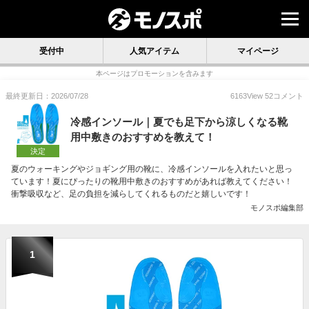
受付中
人気アイテム
マイページ
本ページはプロモーションを含みます
最終更新日：2026/07/28
6163
View
52
コメント
冷感インソール｜夏でも足下から涼しくなる靴
用中敷きのおすすめを教えて！
決定
夏のウォーキングやジョギング用の靴に、冷感インソールを入れたいと思っ
ています！夏にぴったりの靴用中敷きのおすすめがあれば教えてください！
衝撃吸収など、足の負担を減らしてくれるものだと嬉しいです！
モノスポ編集部
1