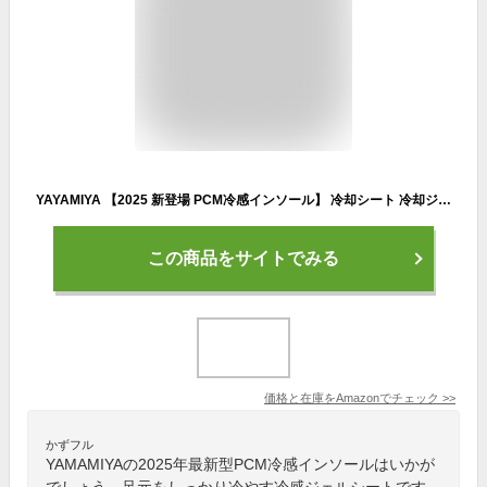
YAYAMIYA 【2025 新登場 PCM冷感インソール】 冷却シート 冷却ジェルシート 夏用インソール 暑さ 対策 氷嚢代わり 冷却パック ハイキング/キャンプ/山登り/旅行/通勤 日語説明書 マジックシール付属
この商品をサイトでみる
価格と在庫を
Amazon
でチェック
>>
かずフル
YAMAMIYAの2025年最新型PCM冷感インソールはいかが
でしょう。足元をしっかり冷やす冷感ジェルシートです。