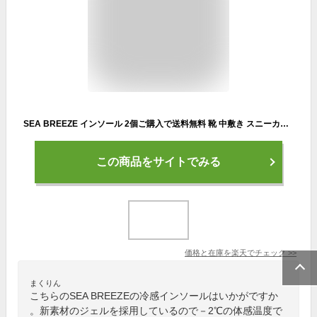
SEA BREEZE インソール 2個ご購入で送料無料 靴 中敷き スニーカー ブーツ 革靴 COOL MAX PU ジェル mint fit gelオールジェル 冷感 足 営業マン 外回り 足汗 足蒸れ 足 足疲れ 歩き回る 楽に 涼しい 気持ちいい 冷たい SB-001 サマーモデル
この商品をサイトでみる
価格と在庫を
楽天
でチェック
>>
まくりん
こちらのSEA BREEZEの冷感インソールはいかがですか
。新素材のジェルを採用しているので－2℃の体感温度で