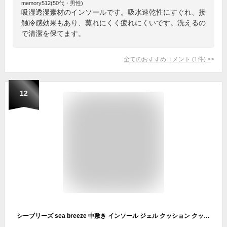
memory512(50代・男性)
吸湿透湿素材のインソールです。吸水速乾性にすぐれ、接
触冷感効果もあり、蒸れにくく疲れにくいです。洗えるの
で清潔を保てます。
全てのおすすめコメント
(
1
件)
>
12
シーブリーズ sea breeze 中敷き インソール ジェル クッション クッション性 靴 サイズ調整 メンズ レディース 男性 女性 立ち仕事 冷感 冷感インソール 清涼感 ビジネス 営業 子供 子ども ジュニア ポイント消化 父の日