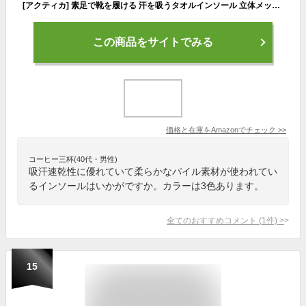
[アクティカ] 素足で靴を履ける 汗を吸うタオルインソール 立体メッシュ2層構造 素足良好インソール タオルシリーズ ベージュ ベージュ女性用フリー(22~24.5cm)
この商品をサイトでみる
価格と在庫を
Amazon
でチェック
>>
コーヒー三杯(40代・男性)
吸汗速乾性に優れていて柔らかなパイル素材が使われてい
るインソールはいかがですか。カラーは3色あります。
全てのおすすめコメント
(
1
件)
>
15