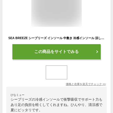
SEA BREEZE シーブリーズ インソール 中敷き 冷感インソール 涼しい 衝撃吸収SB-001Bmint fit gel ジェル ゲルメンズ レディースひんやり 爽快感 清涼感 衝撃吸収 サポート カップインソール
この商品をサイトでみる
価格と在庫を
楽天
でチェック
>>
ひなミュー
シーブリーズの冷感インソールで衝撃吸収でサポート力も
あり足の負担を軽くしてくれますね。ひんやり、清涼感で
夏にピッタリです。