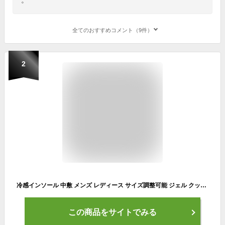
全てのおすすめコメント（9件）
2
冷感インソール 中敷 メンズ レディース サイズ調整可能 ジェル クッション 清涼感 ひんやり 夏用 男性用 女性用 男女兼用 シーブリーズ SEA BREEZE COOLMAX 冷感 インソール ロンプシュー
この商品をサイトでみる