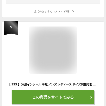
全てのおすすめコメント（3件）
5
【 SSS 】 冷感インソール 中敷 メンズ レディース サイズ調整可能 ジェル クッション 清涼感 ひんやり 夏用 男性用 女性用 男女兼用 シーブリーズ SEA BREEZE COOLMAX 冷感 インソール
この商品をサイトでみる