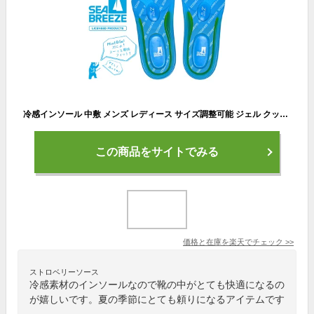
冷感インソール 中敷 メンズ レディース サイズ調整可能 ジェル クッション 清涼感 ひんやり 夏用 男性用 女性用 男女兼用 シーブリーズ SEA BREEZE COOLMAX 冷感 インソール 父の日
この商品をサイトでみる
価格と在庫を
楽天
でチェック
>>
ストロベリーソース
冷感素材のインソールなので靴の中がとても快適になるの
が嬉しいです。夏の季節にとても頼りになるアイテムです
。