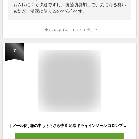
もムレにくく快適ですし、抗菌防臭加工で、気になる臭い
も防ぎ、清潔に使えるので安心です。
全てのおすすめコメント（2件）
7
[ メール便 ] 靴の中もさらさら快適 足感 ドライインソール コロンブス インソール ドライ メンズ レディース 男女兼用 4971671177352 [ ビジネスシューズ 靴 パンプス スニーカー ブーツ インソール メッシュ クッション 夏 汗 ドライ 黒 ブラック ネコポス ] [M便 1/2]