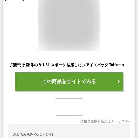
飛衛門 氷嚢 氷のう 1.5L スポーツ 結露しない アイスバッグ Tobiemon 冷却 持ち運び 熱中症対策 首 ゴルフ 野球 アイシング 旅行 夏休み 真夏日 猛暑日 酷暑日 クールダウン アウトドア 電気代節約 LP-TBETIB 送料無料
この商品をサイトでみる
価格と在庫を
楽天
でチェック
>>
あみあみあみ(40代・女性)