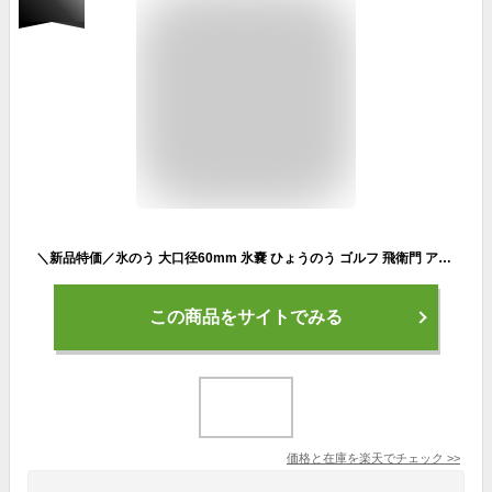
＼新品特価／氷のう 大口径60mm 氷嚢 ひょうのう ゴルフ 飛衛門 アイスバック 氷 クール 冷却グッズ アイシング T-IB 送料無料 スポーツ用 部活 熱中症対策 子供用 持ち運びに便利 かわいいデザイン 繰り返し使える
この商品をサイトでみる
価格と在庫を
楽天
でチェック
>>