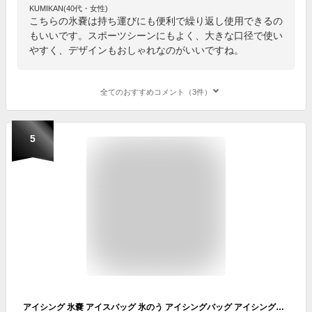
KUMIKAN(40代・女性)
こちらの氷嚢は持ち運びにも便利で繰り返し使用できるの
もいいです。スポーツシーンにもよく、大きな口径で使い
やすく、デザインもおしゃれなのがいいですね。
全てのおすすめコメント（3件）
5
アイシング 氷嚢 アイスバッグ 氷のう アイシングバッグ アイシングセット （1個 アイシング） スポーツ ゴルフ 野球 バスケ テニス 全般 結露なし 水漏れ防止 冷温両用 大口径 繰り返し利用 氷嚢 大人・子供 ジュニア Jr アイシング 温熱パック 冷却パック 家庭常備品（Mサイズ）