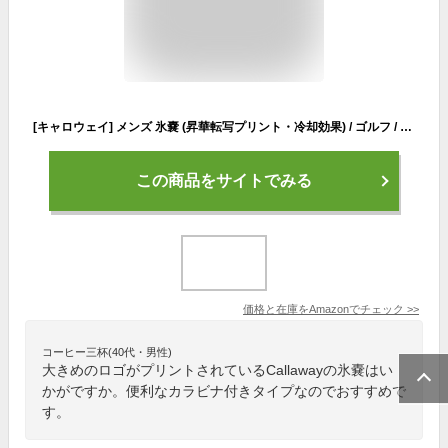
[キャロウェイ] メンズ 氷嚢 (昇華転写プリント・冷却効果) / ゴルフ / C24198101 1090_ピンク FR
この商品をサイトでみる
価格と在庫を
Amazon
でチェック
>>
コーヒー三杯(40代・男性)
大きめのロゴがプリントされているCallawayの氷嚢はい
かがですか。便利なカラビナ付きタイプなのでおすすめで
す。