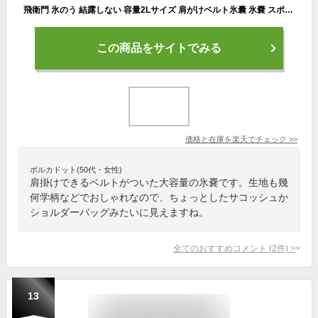
飛衛門 氷のう 結露しない 容量2Lサイズ 肩がけベルト氷囊 氷嚢 スポーツ観戦 大 氷嚢 ゴルフ 首 真夏日 猛暑日 酷暑日 野球 アイスバッグ 旅行 クールダウン アウトドア 発熱時 アイシング LP-TIBSBIG 送料無料
この商品をサイトでみる
価格と在庫を
楽天
でチェック
>>
ポルカドット(50代・女性)
肩掛けできるベルトがついた大容量の氷嚢です。生地も幾
何学柄などでおしゃれなので、ちょっとしたサコッシュか
ショルダーバッグみたいに見えますね。
全てのおすすめコメント
(
2
件)
>
13