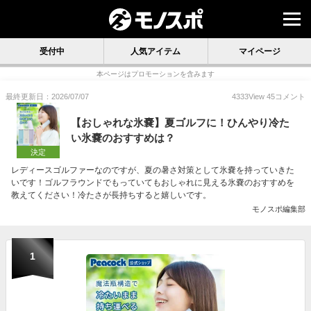
受付中
人気アイテム
マイページ
本ページはプロモーションを含みます
最終更新日：2026/07/07
4333
View
45
コメント
【おしゃれな氷嚢】夏ゴルフに！ひんやり冷た
い氷嚢のおすすめは？
決定
レディースゴルファーなのですが、夏の暑さ対策として氷嚢を持っていきた
いです！ゴルフラウンドでもっていてもおしゃれに見える氷嚢のおすすめを
教えてください！冷たさが長持ちすると嬉しいです。
モノスポ編集部
1