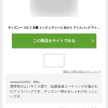
ディズニー ゴルフ 氷嚢 メンズ レディース 氷のう アイスバッグ アイシング 暑さ対策 熱中症対策 総柄 ブランド XYMG4SE1 DISNEY
この商品をサイトでみる
価格と在庫を
楽天
でチェック
>>
memory512(50代・男性)
携帯性のよいサイズ感で、結露低減コーティングが施され
たアイスバッグです。ディズニー柄がおしゃれでかっこい
いです。