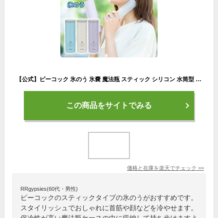
【公式】ピーコック 氷のう 氷嚢 魔法瓶 スティック シリコン 水筒型 ひょうのう ボトル 氷のうボトル スティック アイスパック 持ち運び 長持ち 暑さ対策グッズ 冷感 ひんやり 首 グッズ 長時間 通勤 ゴルフ スポーツ 父の日 ABB-16 ABB-M15
この商品をサイトでみる
価格と在庫を
楽天
でチェック
>>
RRgypsies(60代・男性)
ピーコックのスティックタイプの氷のうがおすすめです。
スタイリッシュでおしゃれに首筋や顔などを冷やせます。
保冷性が高い魔法瓶ケースの中に収納して持ち歩けますよ