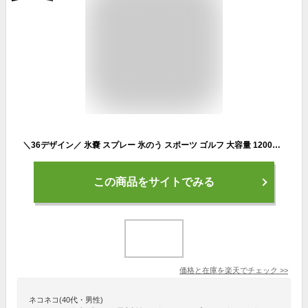
＼36デザイン／ 氷嚢 スプレー 氷のう スポーツ ゴルフ 大容量 1200ml OCRU スプレー付き氷嚢 かわいい 猛暑対策 冷却グッズ アイスバッグ アイシング ミスト 首 冷感 熱中症対策 運動会 アイスパック おしゃれ 冷却 膝 肘 首 野球 部活 猛暑対策グッズ 最強
この商品をサイトでみる
価格と在庫を
楽天
でチェック
>>
ネコネコ(40代・男性)