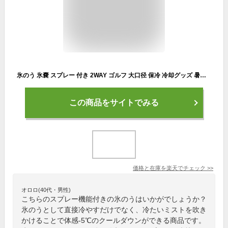
氷のう 氷嚢 スプレー 付き 2WAY ゴルフ 大口径 保冷 冷却グッズ 暑さ対策 熱中症対策 アイスバッグ ミストシャワー アウトドア ネッククーラー 首 夏 スポーツ 繰り返し 使える 応急処置 プレゼント ギフト
この商品をサイトでみる
価格と在庫を
楽天
でチェック
>>
オロロ(40代・男性)
こちらのスプレー機能付きの氷のうはいかがでしょうか？
氷のうとして直接冷やすだけでなく、冷たいミストを吹き
かけることで体感-5℃のクールダウンができる商品です。