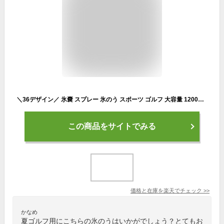
＼36デザイン／ 氷嚢 スプレー 氷のう スポーツ ゴルフ 大容量 1200ml OCRU スプレー付き氷嚢 かわいい 猛暑対策 冷却グッズ アイスバッグ アイシング ミスト 首 冷感 熱中症対策 運動会 アイスパック おしゃれ 冷却 膝 肘 首 野球 部活 猛暑対策グッズ 最強
この商品をサイトでみる
価格と在庫を
楽天
でチェック
>>
かなめ
夏ゴルフ用にこちらの氷のうはいかがでしょう？とてもお