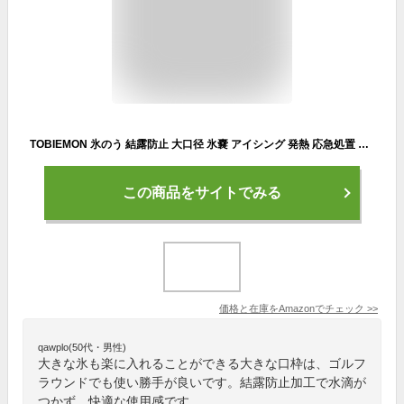
TOBIEMON 氷のう 結露防止 大口径 氷嚢 アイシング 発熱 応急処置 冷やす スポーツ全般 ゴルフ 部活動 TOBIEMONロゴ柄 カジュアル グリーン
この商品をサイトでみる
価格と在庫を
Amazon
でチェック
>>
qawplo(50代・男性)
大きな氷も楽に入れることができる大きな口枠は、ゴルフ
ラウンドでも使い勝手が良いです。結露防止加工で水滴が
つかず、快適な使用感です。