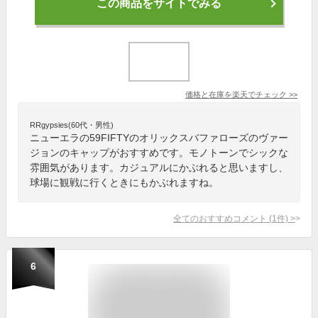
この商品をサイトでみる
価格と在庫を
楽天
でチェック
>>
RRgypsies(60代・男性)
ニューエラの59FIFTYのオリックスバファローズのヴァー
ジョンのキャップがおすすめです。モノトーンでシックな
雰囲気があります。カジュアルにかぶれると思いますし、
球場に観戦に行くときにもかぶれますね。
全てのおすすめコメント
(
1
件)
>
6