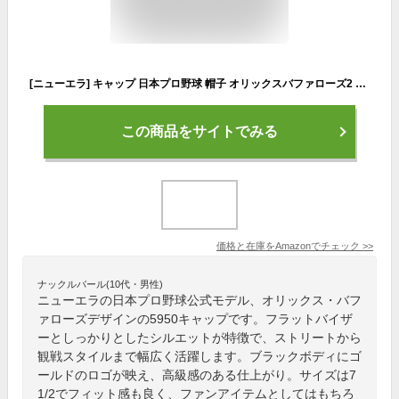
[ニューエラ] キャップ 日本プロ野球 帽子 オリックスバファローズ2 7 1/2 5950 NPB ORIBUF BLK GLD 23J
この商品をサイトでみる
価格と在庫を
Amazon
でチェック
>>
ナックルバール(10代・男性)
ニューエラの日本プロ野球公式モデル、オリックス・バフ
ァローズデザインの5950キャップです。フラットバイザ
ーとしっかりとしたシルエットが特徴で、ストリートから
観戦スタイルまで幅広く活躍します。ブラックボディにゴ
ールドのロゴが映え、高級感のある仕上がり。サイズは7
1/2でフィット感も良く、ファンアイテムとしてはもちろ