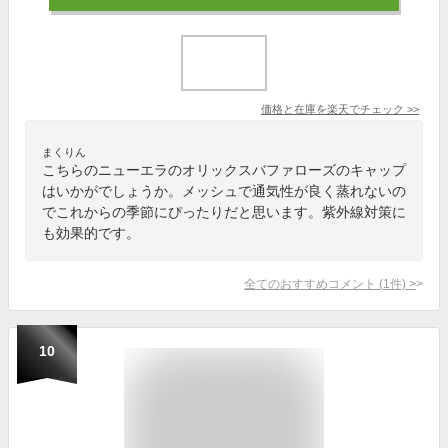
価格と在庫を
楽天
でチェック
>>
まくりん
こちらのニューエラのオリックスバファローズのキャップ
はいかがでしょうか。メッシュで通気性が良く蒸れないの
でこれからの季節にぴったりだと思います。紫外線対策に
も効果的です。
全てのおすすめコメント
(
1
件)
>
10