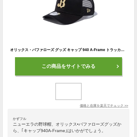
オリックス・バファローズ グッズ キャップ 940 A-Frame トラッカー ニューエラ/New Era ブラック ゴールド
この商品をサイトでみる
価格と在庫を
楽天
でチェック
>>
かずフル
ニューエラの野球帽、オリックス•バファローズグッズか
ら、｢キャップ940A-Frame｣はいかがでしょう。