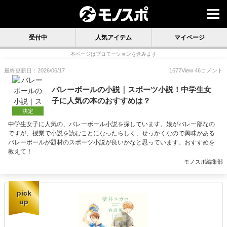
受付中
人気アイテム
マイページ
本ページはプロモーションを含みます
最終更新日：2026/06/17
1677
View
46
コメント
バレーボールの小説｜スポーツ小説！中学生女
子に人気の本のおすすめは？
決定
中学生女子に人気の、バレーボール小説を探しています。娘がバレー部なの
ですが、授業で小説を読むことになったらしく、せっかくなので興味がある
バレーボールが題材のスポーツ小説が良いかなと思っています。おすすめを
教えて！
モノスポ編集部
pick
up