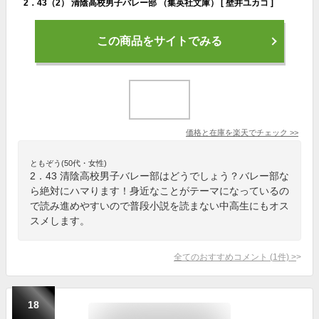
2．43（2） 清陰高校男子バレー部 （集英社文庫） [ 壁井ユカコ ]
この商品をサイトでみる
価格と在庫を
楽天
でチェック
>>
ともぞう(50代・女性)
2．43 清陰高校男子バレー部はどうでしょう？バレー部な
ら絶対にハマります！身近なことがテーマになっているの
で読み進めやすいので普段小説を読まない中高生にもオス
スメします。
全てのおすすめコメント
(
1
件)
>
18