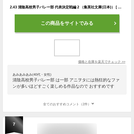
2.43 清陰高校男子バレー部 代表決定戦編 2 （集英社文庫(日本)） [ 壁井 ユカコ ]
この商品をサイトでみる
価格と在庫を
楽天
でチェック
>>
あみあみあみ(40代・女性)
清陰高校男子バレー部 は一部 アニヲタには熱狂的なファ
ンが多いほどすごく楽しめる作品なので おすすめです
全てのおすすめコメント（2件）
7