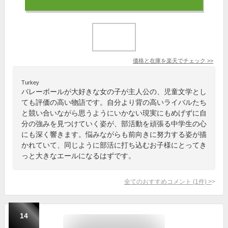
価格と在庫を
楽天
でチェック
>>
Turkey
バレーボールが大好きな女の子が主人公の、児童文学とし
ても評価の高い物語です。自分より背の高いライバルたち
と競い合いながら思うようにいかない現実にもめげずに自
分の強みを見つけていく姿が、部活動を頑張る中学生の心
にも深く響きます。悩みながらも前向きに努力する姿が描
かれていて、同じように部活に打ち込むお子様にとってき
っと大きなエールになるはずです。
全てのおすすめコメント
(
1
件)
>
14