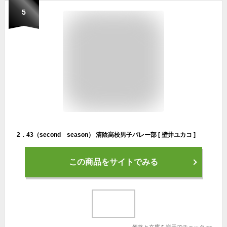
5
2．43（second season） 清陰高校男子バレー部 [ 壁井ユカコ ]
この商品をサイトでみる
価格と在庫を
楽天
でチェック
>>