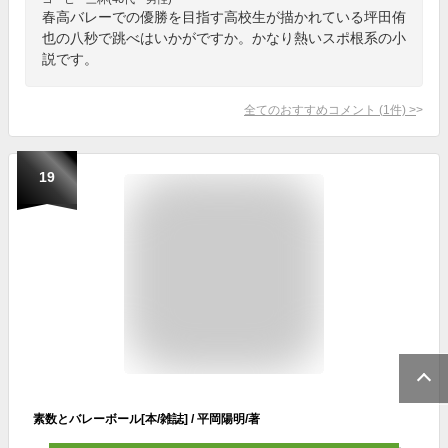
春高バレーでの優勝を目指す高校生が描かれている坪田侑
也の八秒で跳べはいかがですか。かなり熱いスポ根系の小
説です。
全てのおすすめコメント
(
1
件)
>
19
素数とバレーボール[本/雑誌] / 平岡陽明/著