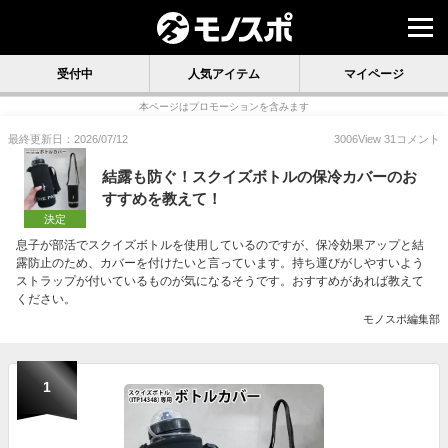
受付中
人気アイテム
マイページ
本ページはプロモーションを含みます
最終更新日：2026/07/12
3006
View
31
コメント
結露も防ぐ！スクイズボトルの保冷カバーのお
すすめを教えて！
決定
息子が部活でスクイズボトルを使用しているのですが、保冷効果アップと結
露防止のため、カバーを付けたいと言っています。持ち運びがしやすいよう
ストラップが付いているものが気になるそうです。おすすめがあれば教えて
ください。
モノスポ編集部
1