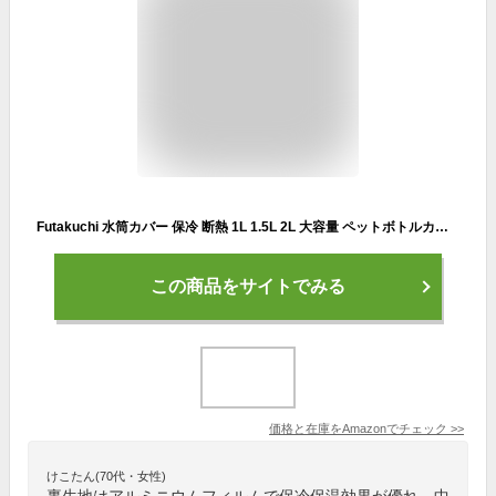
Futakuchi 水筒カバー 保冷 断熱 1L 1.5L 2L 大容量 ペットボトルカバー ペットボトルホルダー 手提げ 斜めかけ ショルダー ストラップ 水筒 保温 ケース 1.8L ペットボトル ほるだー ボトル用 ポーチ アルミニウムフィルム オックスフォード布製
この商品をサイトでみる
価格と在庫を
Amazon
でチェック
>>
けこたん(70代・女性)
裏生地はアルミニウムフィルムで保冷保温効果が優れ、中