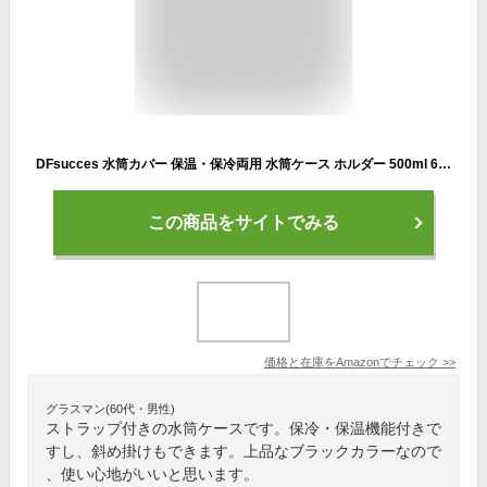
DFsucces 水筒カバー 保温・保冷両用 水筒ケース ホルダー 500ml 600ml 魔法瓶用 携帯式ボトルカバー 調節可能なシ 手提げ 斜めかけ 通勤 通学 子供 キッズ 大人用 (黒い)
この商品をサイトでみる
価格と在庫を
Amazon
でチェック
>>
グラスマン(60代・男性)
ストラップ付きの水筒ケースです。保冷・保温機能付きで
すし、斜め掛けもできます。上品なブラックカラーなので
、使い心地がいいと思います。