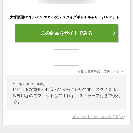
大塚製薬/エネルゲン エネルゲン スクイズボトルキャリージャケット スポーツ飲料ボトルカバー 【お取寄せ品】36jpc50870_ ●19 体脂肪の燃焼
この商品をサイトでみる
価格と在庫を
楽天
でチェック
>>
つーちゃ(40代・男性)
ビビットな黄色が目立ってかっこいいです。スクイズボト
ル専用なのでフィットしてずれず、ストラップ付きで便利
です。
全てのおすすめコメント
(
1
件)
>