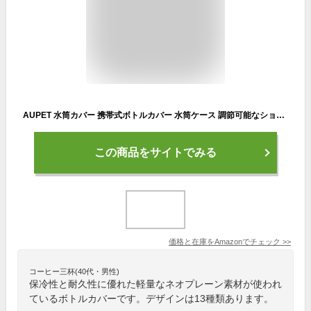
AUPET 水筒カバー 携帯式ボトルカバー 水筒ケース 調節可能なショルダーストラップある 3.14インチ(約8cm)以下直径のボトルに合う (750ML, PBC-13)
この商品をサイトでみる
価格と在庫を
Amazon
でチェック
>>
コーヒー三杯(40代・男性)
保冷性と耐久性に優れた軽量なネオプレーン素材が使われ
ているボトルカバーです。デザインは13種類あります。