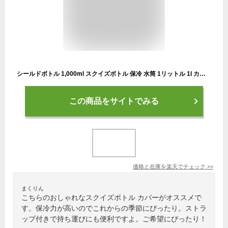
シールドボトル 1,000ml スクイズボトル 保冷 水筒 1リットル 1l カバー ケース ボトルカバー 直飲み ダイレクト 軽い 軽量 こども 男の子 女の子 おしゃれ おすすめ スポーツ 子供 保冷ボトル 1000ml 水筒カバー 最強 [26310/set21201]
この商品をサイトでみる
価格と在庫を
楽天
でチェック
>>
まくりん
こちらのおしゃれなスクイズボトル カバーがオススメで
す。保冷力が高いのでこれからの季節にぴったり。ストラ
ップ付きで持ち運びにも便利ですよ。ご希望にぴったり！