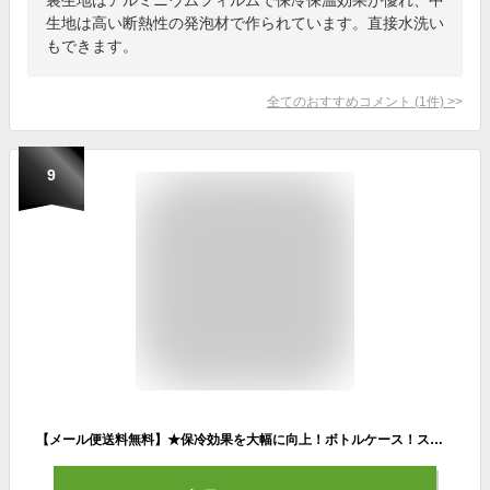
生地は高い断熱性の発泡材で作られています。直接水洗い
もできます。
全てのおすすめコメント
(
1
件)
>
9
【メール便送料無料】★保冷効果を大幅に向上！ボトルケース！スクイズボトル(別売り)★【 大塚製薬 】【 アクセサリー 】 ポカリ 保冷キャリージャケット スクイズボトル カバー ケース ポカリスエット 1L 1000ml スクイズボトルケース 33481 [240711][amz] 父の日