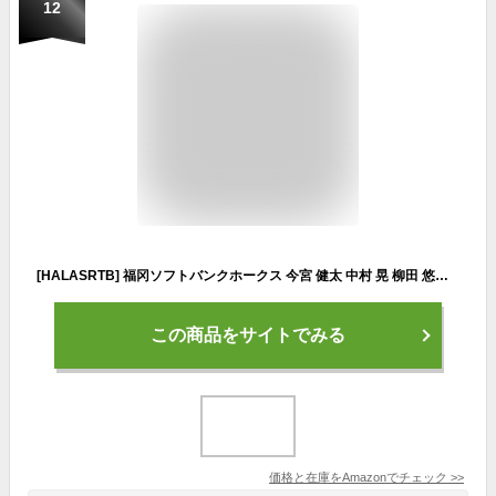
12
[HALASRTB] 福冈ソフトバンクホークス 今宮 健太 中村 晃 柳田 悠岐 栗原 陵矢 ホークス 少年用 大人用 ジャージ ユニフォーム 大人 キッズ 子供向 記念 シャツ 男女兼用 レプリカ 記念シャツ 非公式 (6番,L)
この商品をサイトでみる
価格と在庫を
Amazon
でチェック
>>