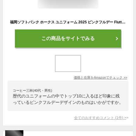
福岡ソフトバンク ホークス ユニフォーム 2025 ピンクフルデー Fluttering Flowers フラッタリング フラワーズ HAWKS ユニホーム (サイズ L)
この商品をサイトでみる
価格と在庫を
Amazon
でチェック
>>
コーヒー三杯(40代・男性)
歴代のユニフォームの中でトップ10に入るほど印象に残
っているピンクフルデーデザインのものはいかがですか。
全てのおすすめコメント
(
1
件)
>