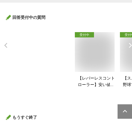
回答受付中の質問
受付中
受付
【レバーレスコント
【ス
ローラー】安い値段
野球
で買えるアケコンの
戦コ
おすすめを教えて！
すい
すす
もうすぐ終了