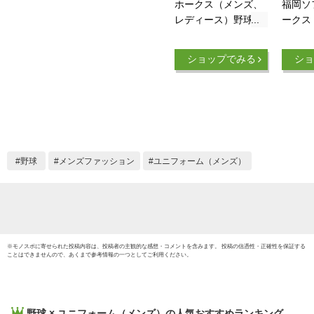
ホークス（メンズ、
福岡ソ
レディース）野球 レ
ークス
プリカユニフォーム
20th
福岡ソフトバンクホ
2025 
ショップでみる
ショ
ークス
周年 
45624507124
ム (L 
野球
メンズファッション
ユニフォーム（メンズ）
※
モノスポ
に寄せられた投稿内容は、投稿者の主観的な感想・コメントを含みます。 投稿の信憑性・正確性を保証する
ことはできませんので、あくまで参考情報の一つとしてご利用ください。
野球 × ユニフォーム（メンズ）
の人気おすすめランキング