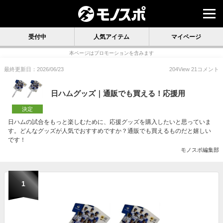
受付中
人気アイテム
マイページ
本ページはプロモーションを含みます
最終更新日：2026/06/23
204
View
21
コメント
日ハムグッズ｜通販でも買える！応援用
決定
日ハムの試合をもっと楽しむために、応援グッズを購入したいと思っていま
す。どんなグッズが人気でおすすめですか？通販でも買えるものだと嬉しい
です！
モノスポ編集部
1