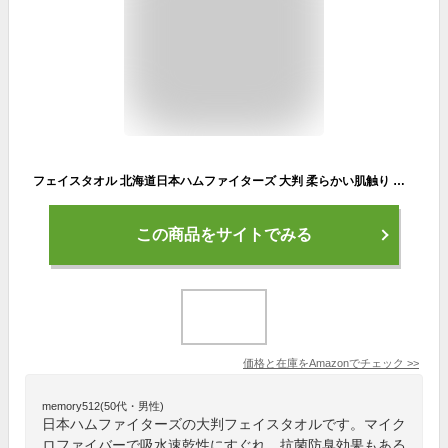
フェイスタオル 北海道日本ハムファイターズ 大判 柔らかい肌触り マイクロファイバー 軽量 吸水 速乾 抗菌防臭 バスタオル ビーチ 海水浴 旅行用 家庭用品 バス用品 四季通用 プレゼント ギフト 贈り物 30*70cm
この商品をサイトでみる
価格と在庫を
Amazon
でチェック
>>
memory512(50代・男性)
日本ハムファイターズの大判フェイスタオルです。マイク
ロファイバーで吸水速乾性にすぐれ、抗菌防臭効果もある