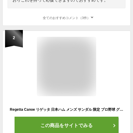
全てのおすすめコメント（3件）
2
Regetta Canoe リゲッタ 日本ハム メンズ サンダル 限定 プロ野球 グッズ コラボ 北海道日本ハムファイターズ fighters 日ハム 12球団 おしゃれ お洒落 早い者勝ち ギフト プレゼント ファン 応援グッズ 大きいサイズ 小さいサイズ S M L LL 日本製 国産
この商品をサイトでみる