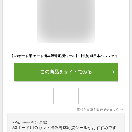
【A3ボード用 カット済み野球応援シール】【北海道日本ハムファイターズ】うちわクラフトの手作り応援ボードで野球の応援しよう！応援ボード 野球応援ボード スポーツ応援うちわ ボード 応援ボード用応援文字シール 野球応援グッズ スポーツ応援グッズ
この商品をサイトでみる
価格と在庫を
楽天
でチェック
>>
RRgypsies(60代・男性)
A3ボード用のカット済み野球応援シールがおすすめです