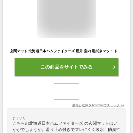
玄関マット 北海道日本ハムファイターズ 屋外 室内 足拭きマット ドアマット 滑り止め 泥落とし 可愛い 洗える ふわふわ おしゃれ 廊下 洗面所 吸水 耐摩耗 防臭 人気 誕生日 プレゼント 40×60cm
この商品をサイトでみる
価格と在庫を
Amazon
でチェック
>>
まくりん
こちらの北海道日本ハムファイターズ の玄関マットはい
かがでしょうか。滑り止め付きでズレにくく吸水、防臭性