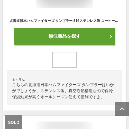
北海道日本ハムファイターズ タンブラー 316ステンレス製 コーヒーカップ 蓋＆ストロー付き 保温 保冷 真空断熱 大容量 水筒 持ち運び 車用 直接ドリップ 2WAY お手入れ簡単 プレゼント 500ml (ピンク)
類似商品を探す
まくりん
こちらの北海道日本ハムファイターズ タンブラーはいか
がでしょうか。ステンレス製、真空断熱構造なので保冷、
保温効果が高くオールシーズン使えて便利ですよ。
SOLD