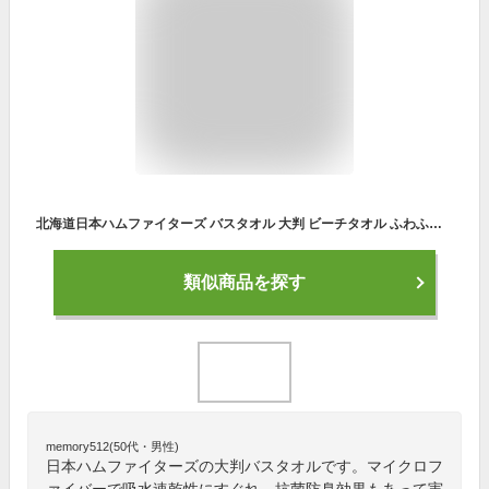
北海道日本ハムファイターズ バスタオル 大判 ビーチタオル ふわふわ 肌触り 吸水速乾 極細繊維 瞬間吸水 速乾 耐久性 抗菌 防臭 家庭用 業務美容室用 80×130cm
類似商品を探す
memory512(50代・男性)
日本ハムファイターズの大判バスタオルです。マイクロフ
ァイバーで吸水速乾性にすぐれ、抗菌防臭効果もあって実