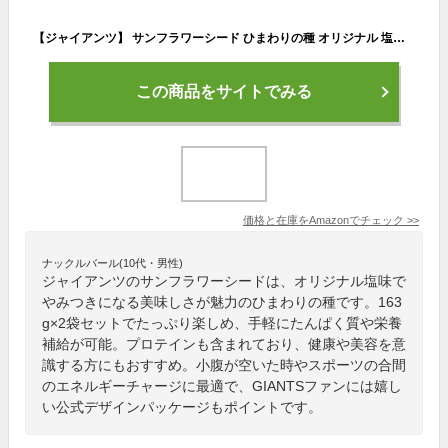
【ジャイアンツ】 サンフラワーシード ひまわりの種 オリジナル 塩味 GIANTS ひまわり シャワー プロテイン 163g×2袋
この商品をサイトでみる
価格と在庫を
Amazon
でチェック
>>
ナックルバール(10代・男性)
ジャイアンツのサンフラワーシードは、オリジナル塩味で
やみつきになる美味しさが魅力のひまわりの種です。163
g×2袋セットでたっぷり楽しめ、手軽にたんぱく質や栄養
補給が可能。プロテインも含まれており、健康や美容を意
識する方にもおすすめ。小腹が空いた時やスポーツの合間
のエネルギーチャージに最適で、GIANTSファンには嬉し
い公式デザインパッケージもポイントです。