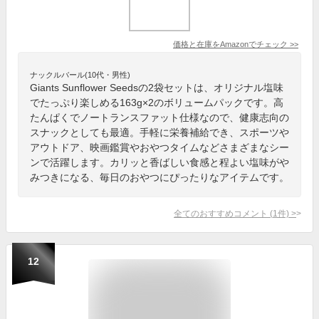
価格と在庫を
Amazon
でチェック
>>
ナックルバール(10代・男性)
Giants Sunflower Seedsの2袋セットは、オリジナル塩味
でたっぷり楽しめる163g×2のボリュームパックです。高
たんぱくでノートランスファット仕様なので、健康志向の
スナックとしても最適。手軽に栄養補給でき、スポーツや
アウトドア、映画鑑賞やおやつタイムなどさまざまなシー
ンで活躍します。カリッと香ばしい食感と程よい塩味がや
みつきになる、毎日のおやつにぴったりなアイテムです。
全てのおすすめコメント
(
1
件)
>
12