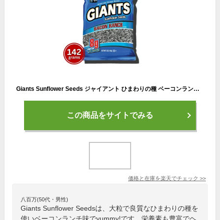
Giants Sunflower Seeds ジャイアント ひまわりの種 ベーコンランチ味 142g Bacon Ranch Flavored 5oz
この商品をサイトでみる
価格と在庫を
楽天
でチェック
>>
八百万(50代・男性)
Giants Sunflower Seedsは、大粒で良質なひまわりの種を
使いベーコンランチ味でyummy!です。栄養素も豊富でヘ