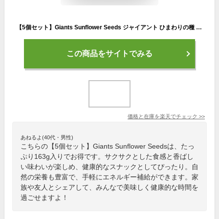
【5個セット】Giants Sunflower Seeds ジャイアント ひまわりの種 サンフラワーシード Original オリジナル 163g
この商品をサイトでみる
価格と在庫を
楽天
でチェック
>>
あねるよ(40代・男性)
こちらの【5個セット】Giants Sunflower Seedsは、たっ
ぷり163g入りでお得です。サクサクとした食感と香ばし
い味わいが楽しめ、健康的なスナックとしてぴったり。自
然の栄養も豊富で、手軽にエネルギー補給ができます。家
族や友人とシェアして、みんなで美味しく健康的な時間を
過ごせますよ！