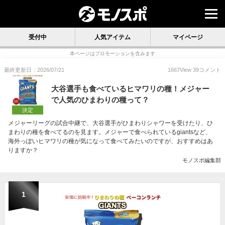
受付中
人気アイテム
マイページ
本ページはプロモーションを含みます
最終更新日：2026/07/21
1667
View
39
コメント
大谷選手も食べているヒマワリの種！メジャー
で人気のひまわりの種って？
決定
メジャーリーグの試合中継で、大谷選手がひまわりシャワーを受けたり、ひ
まわりの種を食べてるのを見ます。メジャーで食べられているgiantsなど、
海外っぽいヒマワリの種が気になって食べてみたいのですが、おすすめはあ
りますか？
モノスポ編集部
1