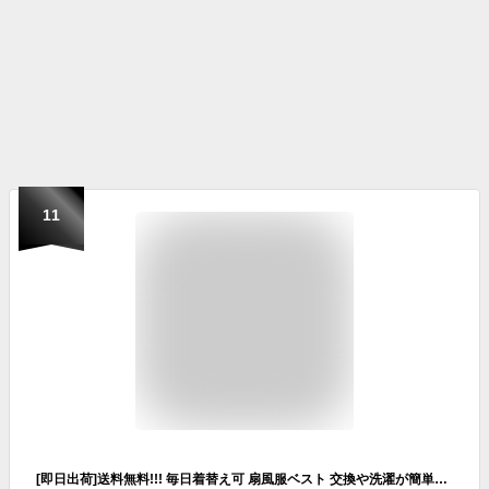
11
[即日出荷]送料無料!!! 毎日着替え可 扇風服ベスト 交換や洗濯が簡単です 色を自由に組み合わせる 迷彩 グレー 仕事服 夏用 エアコン服 ファン付き 作業着 クールウェア ファン 野外 ゴルフ大きいサイズ 冷房服 ジャケット 通気性 釣り 男女兼用 熱中症対策グッズ 倉庫内作業