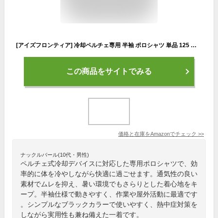
[アイズフロンティア] 冷却ペルチェ専用 半袖 ポロシャツ 単品 125 冷却ウェア 熱中症対策 L 5ブラック
この商品をサイトでみる
価格と在庫を
Amazon
でチェック
>>
ナックルバール(10代・男性)
ペルチェ式冷却デバイスに対応した専用ポロシャツで、効
率的に体を冷やしながら快適に過ごせます。通気性の良い
素材でムレを抑え、暑い環境でもさらりとした着心地をキ
ープ。半袖仕様で動きやすく、作業や屋外活動に最適です
。シンプルなブラックカラーで使いやすく、熱中症対策を
しながら実用性も兼ね備えた一着です。