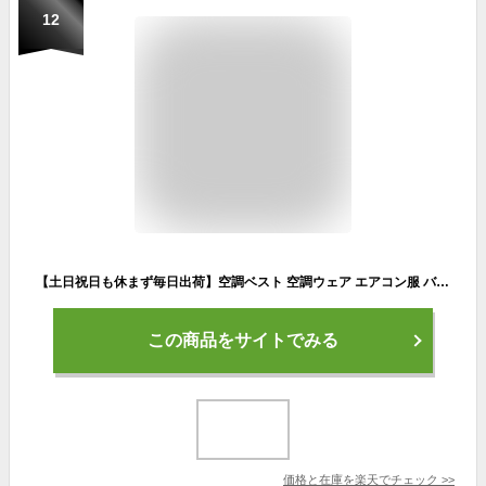
12
【土日祝日も休まず毎日出荷】空調ベスト 空調ウェア エアコン服 バッテリー付き ファン付き 春夏秋 ポリエステル 全3色 S-4XLサイズ 熱中症対策 スポーツ アウトドア 胸スイッチ式 冷却服 ゴルフ 釣り 空調ウエア 大風量 薄型 夏 UVカット 冷却ベストPSE認証
この商品をサイトでみる
価格と在庫を
楽天
でチェック
>>