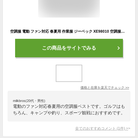
空調服 電動 ファン対応 春夏用 作業服 ジーベック XE98010 空調服ベスト SS～5L キャンプ 釣り ゴルフ スポーツ観戦 アウトドアレジャー
この商品をサイトでみる
価格と在庫を
楽天
でチェック
>>
milkbros(20代・男性)
電動のファン対応春夏用の空調服ベストです。ゴルフはも
ちろん、キャンプや釣り、スポーツ観戦におすすめです。
全てのおすすめコメント
(
1
件)
>