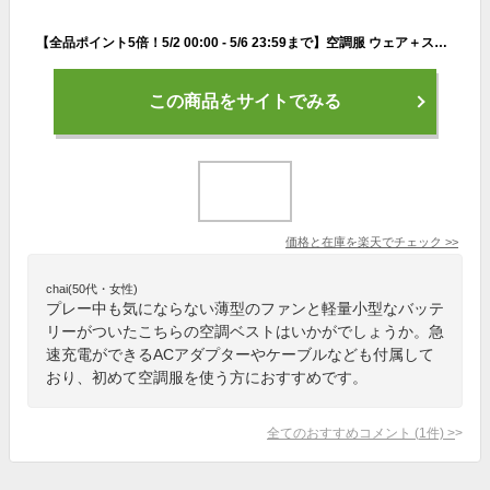
【全品ポイント5倍！5/2 00:00 - 5/6 23:59まで】空調服 ウェア＋スターターキット セットベスト KU92250小型バッテリー 薄型ファン SKNA301 ゴルフ
この商品をサイトでみる
価格と在庫を
楽天
でチェック
>>
chai(50代・女性)
プレー中も気にならない薄型のファンと軽量小型なバッテ
リーがついたこちらの空調ベストはいかがでしょうか。急
速充電ができるACアダプターやケーブルなども付属して
おり、初めて空調服を使う方におすすめです。
全てのおすすめコメント
(
1
件)
>