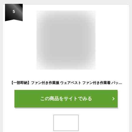
5
【一部即納】ファン付き作業服 ウェアベスト ファン付き作業着 バッテリー 追加可 電動 ファン付き 空冷ベスト UVカット エアコン服 作業服 セット 大きいサイズ 5L 作業 着 父の日 熱中症 夏 男女兼用 メンズ レディース 扇風機 軽量 クールウェア ファン付きウェア送料無料
この商品をサイトでみる