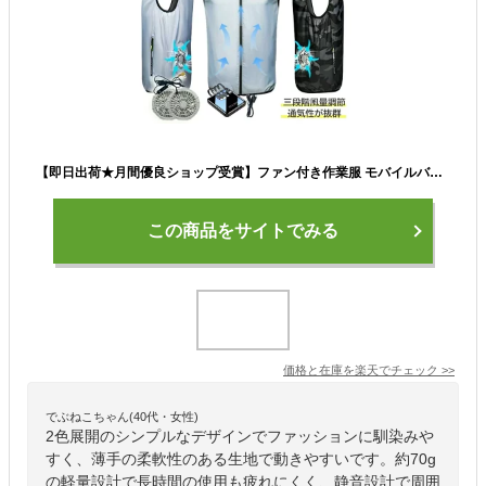
【即日出荷★月間優良ショップ受賞】ファン付き作業服 モバイルバッテリー付き ファン付きベスト フルセット 作業服 空調涼服 空調ウェア UVカット エアコン服 S-4XLサイズ 空調ベスト 釣り 空調作業服 3段階風 PSE認証 大きいサイズ ファン付きウェア 夏用 父の日
この商品をサイトでみる
価格と在庫を
楽天
でチェック
>>
でぶねこちゃん(40代・女性)
2色展開のシンプルなデザインでファッションに馴染みや
すく、薄手の柔軟性のある生地で動きやすいです。約70g
の軽量設計で長時間の使用も疲れにくく、静音設計で周囲