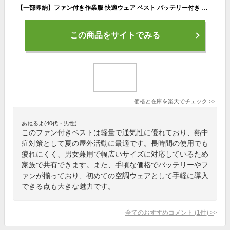
【一部即納】ファン付き作業服 快適ウェア ベスト バッテリー付き ファン付き作業服 電動 ファン付き 空冷ベスト UVカット 冷却服 作業服 セット 最新 大きいサイズ S 5L 作業 着 父の日 熱中症 夏 男女兼用 メンズ レディース 扇風機 軽量 クールウェア ファン付きウェア
この商品をサイトでみる
価格と在庫を
楽天
でチェック
>>
あねるよ(40代・男性)
このファン付きベストは軽量で通気性に優れており、熱中
症対策として夏の屋外活動に最適です。長時間の使用でも
疲れにくく、男女兼用で幅広いサイズに対応しているため
家族で共有できます。また、手頃な価格でバッテリーやフ
ァンが揃っており、初めての空調ウェアとして手軽に導入
できる点も大きな魅力です。
全てのおすすめコメント
(
1
件)
>