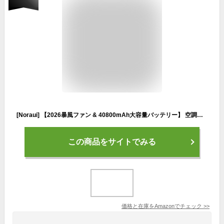
[Noraui] 【2026暴風ファン & 40800mAh大容量バッテリー】 空調作業服 バッテリーファンセット ファン付きベスト 作業用 ジャケット 空調ウェア 空調扇風服 冷却 3段階風量調節 7.4V出力対応 UVカット 撥水加工 男女兼用 (JP, アルファベット, L, ベージュ（ベスト）)
この商品をサイトでみる
価格と在庫を
Amazon
でチェック
>>