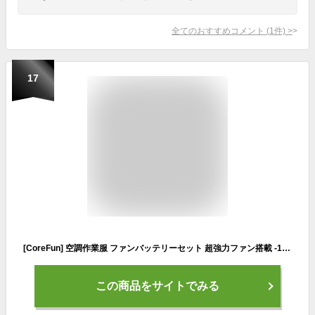
全てのおすすめコメント
(
1
件)
>
17
[CoreFun] 空調作業服 ファンバッテリーセット 超強力ファン搭載 -15℃冷却 3D循環送風 3段階風量 大容量バッテリー UVカット 撥水 ファン付きベスト 作業用 男女兼用 熱中症対策 工事現場 アウトドア (JP, アルファベット, L, カモフラージュ柄)
この商品をサイトでみる