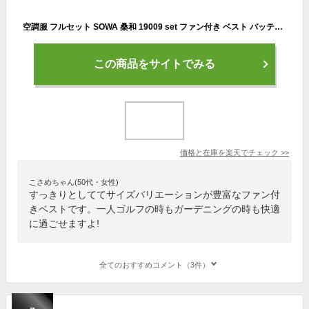
空調服 フルセット SOWA 桑和 19009 set ファン付き ベスト バッテリー セット S 〜 6L | 人気 警備 レジャー 農業 園芸 屋外作業 アウトドア 釣り BBQ ゴルフ 誕生日 軽作業 配送 運送 倉庫 通勤 通学 宅配 涼しい おすすめ S M L LL 3L 4L 6L 大きいサイズ 小さいサイズ
この商品をサイトでみる
価格と在庫を
楽天
でチェック
>>
こさめちゃん(50代・女性)
すっきりとしててサイズバリエーションが豊富なファン付
きベストです。一人ゴルフの時もガーデニングの時も快適
に過ごせますよ!
全てのおすすめコメント（3件）