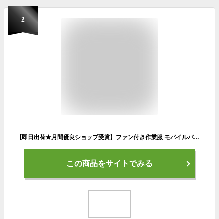
2
【即日出荷★月間優良ショップ受賞】ファン付き作業服 モバイルバッテリー付き ファン付きベスト フルセット 作業服 空調涼服 空調ウェア UVカット エアコン服 S-4XLサイズ 空調ベスト 釣り 空調作業服 3段階風 PSE認証 大きいサイズ ファン付きウェア 夏用 父の日
この商品をサイトでみる