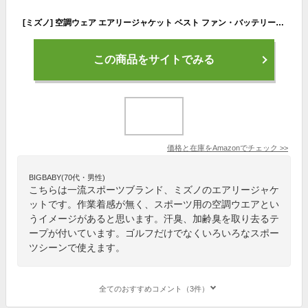
[ミズノ] 空調ウェア エアリージャケット ベスト ファン・バッテリー別売り 暑さ対策 C2JE0102 レッド L
この商品をサイトでみる
価格と在庫を
Amazon
でチェック
>>
BIGBABY(70代・男性)
こちらは一流スポーツブランド、ミズノのエアリージャケ
ットです。作業着感が無く、スポーツ用の空調ウエアとい
うイメージがあると思います。汗臭、加齢臭を取り去るテ
ープが付いています。ゴルフだけでなくいろいろなスポー
ツシーンで使えます。
全てのおすすめコメント（3件）