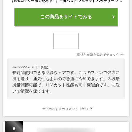
【10%OFFクーポン配布中！】空調ベスト フルセット バッテリー ファン付き 大風量 20000mah USB給電 UVカット 空調作業服 ベスト ファン付きベスト 空調ウェア 空調作業着 冷却服 エアコン服 クールウェア 夏用 大きいサイズ 男女兼用 釣り ゴルフ
この商品をサイトでみる
価格と在庫を
楽天
でチェック
>>
memory512(50代・男性)
長時間使用できる空調ウェアです。２つのファンで強力に
風を送り、通気性もよいので急速に冷却できます。３段階
風量調節可能で、ＵＶカット性能も高く機能的です。丸洗
いで清潔を保てます。
全てのおすすめコメント（2件）
9