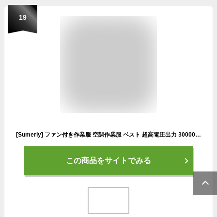
19
[Sumeriy] ファン付き作業服 空調作業服 ベスト 超高電圧出力 30000mAhバッテリ 最大30時間連続使用 ファン付きベスト 国産9枚ファン 大風量 静音 4段階風量調節 空調作業服 ファンバッテリーセット 薄型 吸汗速乾 UVカット 熱中症予防 暑さ対策 屋内外作業 通勤 ゴルフ 男女兼用 (L, ホワイト)
この商品をサイトでみる