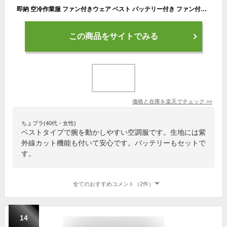
即納 空冷作業服 ファン付きウェア ベスト バッテリー付き ファン付き作業服 電動 ファン付き 冷却ベスト UVカット UPF50+ ファンベスト セット エアコン服 5L 作業着 父の日 熱中症対策 夏 男女兼用 メンズ レディース 扇風機 軽量 クールウェア ファン付きウェア EFウェア
この商品をサイトでみる
価格と在庫を
楽天
でチェック
>>
ちょプラ(40代・女性)
ベストタイプで腕を動かしやすい空調服です。生地には紫
外線カット機能も付いて安心です。バッテリーもセットで
す。
全てのおすすめコメント（2件）
14