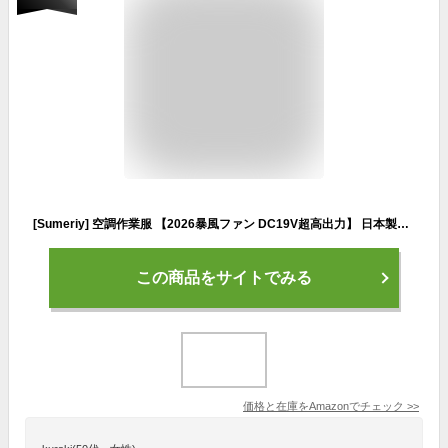
[Sumeriy] 空調作業服 【2026暴風ファン DC19V超高出力】 日本製暴風モーター ファン付きベスト 4段階風量調節 強化9枚羽根 大容量バッテリー付き UVカット 薄型 男女兼用 熱中症対策 グッズ 工事現場適用 型番P-KB12（Lサイズ、ブルー）
この商品をサイトでみる
価格と在庫を
Amazon
でチェック
>>