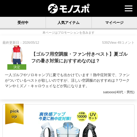
受付中
人気アイテム
マイページ
本ページはプロモーションを含みます
最終更新日：2026/05/12
5392
View
49
コメント
【ゴルフ用空調服・ファン付きべスト】夏ゴル
フの暑さ対策におすすめなのは？
決定
一人ゴルフやソロキャンプに夏でも出かけています！熱中症対策で、ファン
がついているべストが欲しいのですが、涼しい空調服のおすすめは？ワーク
マンやミズノ・キャロウェイなどが気になります。
satoooo(40代・男性)
pick
up