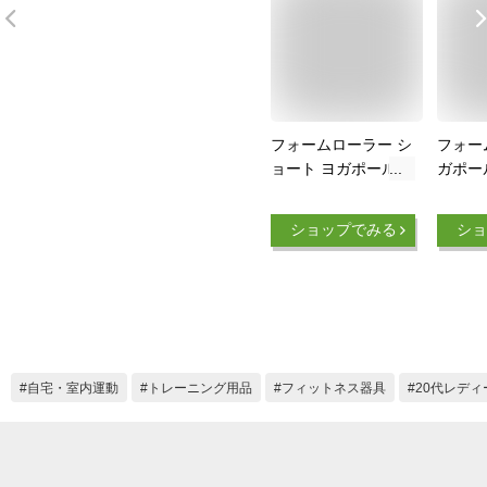
フォームローラー シ
フォー
ョート ヨガポール
ガポー
ストレッチ ストレッ
ストレ
チローラー ポールエ
マッサ
ショップでみる
ショ
クササイズ マッサー
ル シ
ジ ヨガポール ヨガ
ーラー
ローラー 筋膜リリー
筋膜ロ
ス 筋膜ローラー ロ
ー 筋膜
ーラー 筋膜 猫背 リ
ラティ
リース ピラティス
料無料
体幹 ダイエット ト
自宅・室内運動
トレーニング用品
フィットネス器具
20代レディ
レーニング (ライト
ブルー)