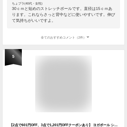
ちょプラ(40代・女性)
30ｃｍと短めのストレッチポールです。直径は15ｃｍあ
ります。これならさっと背中などに使いやすいです。伸び
て気持ちがいいですよ。
全てのおすすめコメント（2件）
5
【2点で601円OFF、3点で1,201円OFFクーポンあり】 ヨガポール ショート 器具 ストレッチローラー ヨガローラー 突起 全身 マッサージ ローラー 黒 筋肉 ほぐし ローラー ショートポール おうち時間 トレーニング 器具 自宅 運動 腰痛 ダイエット 体幹 コンパクト 手軽 セルフ