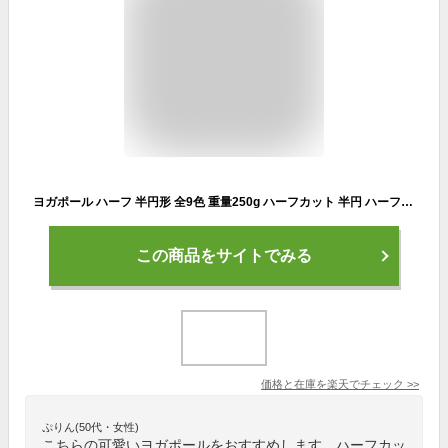
ヨガポール ハーフ 半円形 全9色 重量250g ハーフカット 半円 ハーフポール ショート スリム ストレッチ用ポール リセット用ポール 体幹 ストレッチ 腹筋 太もも 引き締め 下半身 ギフト【30日保証】
この商品をサイトでみる
価格と在庫を
楽天
でチェック
>>
ぷりん(50代・女性)
こちらの可愛いヨガポールをおすすめします。ハーフカッ