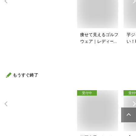
痩せて見えるゴルフ
芋ジ
ウェア｜レディース
い！
向け！ぽっちゃりさ
ャー
んのゴルフウェアの
は？
おすすめは？
もうすぐ終了
受付中
受付