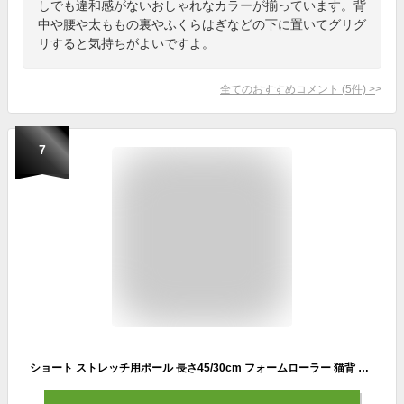
しでも違和感がないおしゃれなカラーが揃っています。背
中や腰や太ももの裏やふくらはぎなどの下に置いてグリグ
リすると気持ちがよいですよ。
全てのおすすめコメント
(
5
件)
>
7
ショート ストレッチ用ポール 長さ45/30cm フォームローラー 猫背 エクササイズポール 肩こり ストレッチ用 体幹 直径15cm リセットポール ギフト 腰痛 筋膜 ストレッチ ヨガ ダイエット器具 体幹トレーニング ピラティスポール ヨガポール