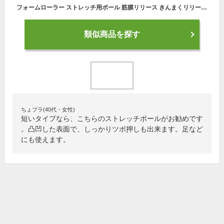
フォームローラー ストレッチ用ポール 筋膜リリース きんまくリリース ローラー ダイエット リセット用ポール 体幹 猫背 ストレッチ トリガーポイント セルライト ヨガポール ハーフ ショート グリッド ランブル 器具
類似商品を探す
ちょプラ(40代・女性)
短いタイプなら、こちらのストレッチポールがお勧めです
。凸凹した表面で、しっかりツボ押しも出来ます。足など
にも使えます。