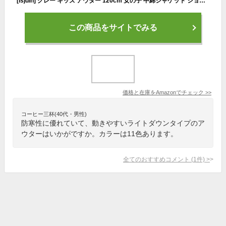
[lsjdln] グレー キッズ アウター 120cm 女の子 中綿ジャケット ショートコート 男の子 ダウンジャケット ダウンコート 子ども服 小学生 ジュニア 服 ダウンコート 中綿 アウター ジャケット ショート丈 コート こども かわいい 可愛い おしゃれ オシャレ
この商品をサイトでみる
価格と在庫を
Amazon
でチェック
>>
コーヒー三杯(40代・男性)
防寒性に優れていて、動きやすいライトダウンタイプのア
ウターはいかがですか。カラーは11色あります。
全てのおすすめコメント
(
1
件)
>