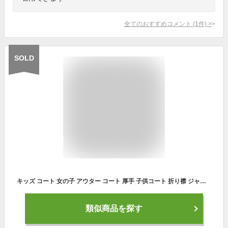
全てのおすすめコメント
(
1
件)
>
SOLD
キッズ コート 女の子 アウター コート 厚手 子供コート 折り襟 ジャケット ガールズ プリンセス コート 可愛い ジュニア 防寒対策 トレンチコート 長袖 お出かけ 入学式 卒業式 小学生 女児 通園 通学 冬 キッズコート ダブル お洒落 110cm 120cm 130cm 140cm 150cm 160cm
類似商品を探す