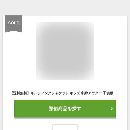
SOLD
【送料無料】キルティングジャケット キッズ 中綿アウター 子供服 男の子 女の子 ノーカラー フードなし 中綿ジャケット BIG ビッグシルエット ジュニア 防寒 暖かい 冬服 韓国子供服 110cm 120cm 130cm 140cm 150cm 160cm「941-107」
類似商品を探す