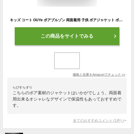
キッズ コート OUYe ボアブルゾン 両面着用 子供 ボアジャケット ボアコート アウター もこもこ 防寒 フリースジャケット カジュアル アウトドア フルジップーパーカー かわいい 防寒 秋冬用 お洒落 コート (グレー,140cm)
この商品をサイトでみる
価格と在庫を
Amazon
でチェック
>>
らぴすらずり
こちらのボア素材のジャケットはいかがでしょう。両面着
用出来るオシャレなデザインで保温性もあっておすすめで
す。
全てのおすすめコメント
(
1
件)
>