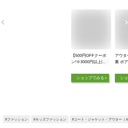
【500円OFFクーポ
アウタ
ン!※3000円以上購
裏 ボ
入対象】子供服 アウ
ボア 
ター フードなし コ
ピース
ショップでみる
ショ
ート 女の子 リボン
女の子
キッズ かわいい お
学生 
しゃれ 冬 110cm
ガール
120cm 100cm
服 韓
130cm 140cm
ゃれ 
150cm 160cm フェ
愛い 流
イクダウン 中綿 ピ
秋 冬 
ファッション
キッズファッション
コート・ジャケット・アウター（
ンク ネイビー 小学
か 防寒