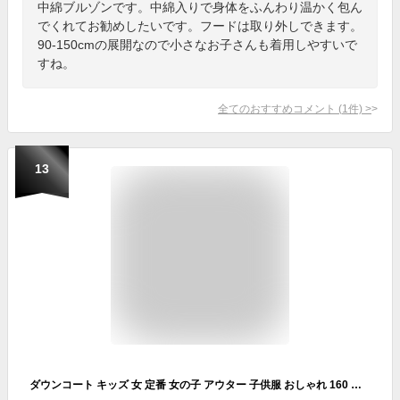
中綿ブルゾンです。中綿入りで身体をふんわり温かく包ん
でくれてお勧めしたいです。フードは取り外しできます。
90-150cmの展開なので小さなお子さんも着用しやすいで
すね。
全てのおすすめコメント
(
1
件)
>
13
ダウンコート キッズ 女 定番 女の子 アウター 子供服 おしゃれ 160 ダウンジャケット 男 男の子 ダウンジャケット ブラック コート ロング 防寒 ファー 長め 冬用 園児 登園 通学 小学生 かわいい 秋冬 子ども 冬用 中学生 子供服 100cm 110cm 120cm 130cm 140cm 150cm