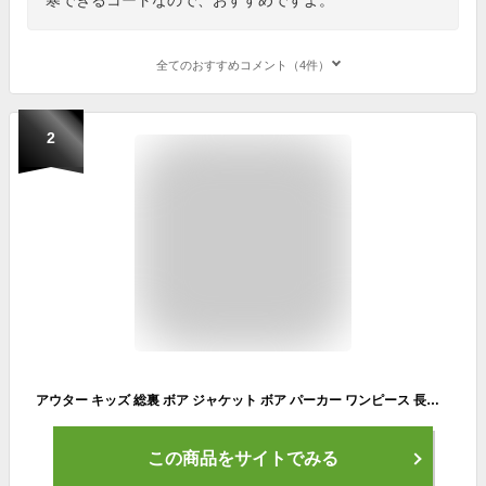
全てのおすすめコメント（4件）
2
アウター キッズ 総裏 ボア ジャケット ボア パーカー ワンピース 長袖 子供服 女の子 ジュニア 小学生 中学生 幼稚園 ガール 裏起毛 子供 服 韓国子供服 おしゃれ かっこいい 可愛い 流行 コート 春 秋 冬 暖かい あったか 防寒 羽織り 110cm 120cm 130cm 140cm 150cm 160cm
この商品をサイトでみる