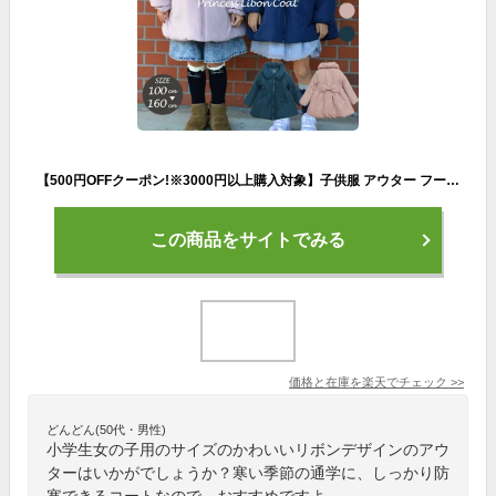
【500円OFFクーポン!※3000円以上購入対象】子供服 アウター フードなし コート 女の子 リボン キッズ かわいい おしゃれ 冬 110cm 120cm 100cm 130cm 140cm 150cm 160cm フェイクダウン 中綿 ピンク ネイビー 小学生 幼稚園 保育園 通学 通園 ダウン プレゼント
この商品をサイトでみる
価格と在庫を
楽天
でチェック
>>
どんどん(50代・男性)
小学生女の子用のサイズのかわいいリボンデザインのアウ
ターはいかがでしょうか？寒い季節の通学に、しっかり防
寒できるコートなので、おすすめですよ。