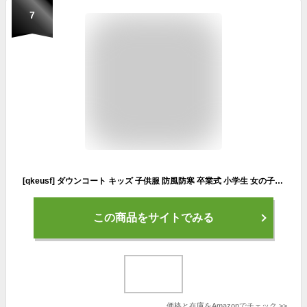
7
[qkeusf] ダウンコート キッズ 子供服 防風防寒 卒業式 小学生 女の子 ゆったり ジュニア アウター 子供用 フード付き 120cm キッズコート 暖かい カジュアル お出かけ こども服 通学着 長袖 冬物 冬 雪 グリーン ダウン ユニセックス 無地 厚手コート
この商品をサイトでみる
価格と在庫を
Amazon
でチェック
>>