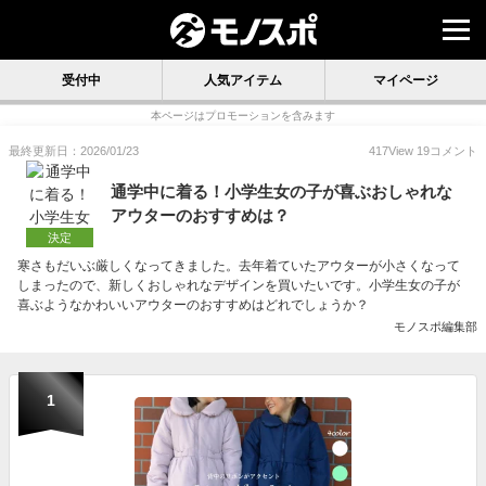
受付中
人気アイテム
マイページ
本ページはプロモーションを含みます
最終更新日：2026/01/23
417
View
19
コメント
通学中に着る！小学生女の子が喜ぶおしゃれな
アウターのおすすめは？
決定
寒さもだいぶ厳しくなってきました。去年着ていたアウターが小さくなって
しまったので、新しくおしゃれなデザインを買いたいです。小学生女の子が
喜ぶようなかわいいアウターのおすすめはどれでしょうか？
モノスポ編集部
1