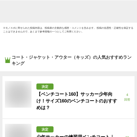
生 幼稚園 保育園 通
110cm
学 通園 ダウン プレ
130cm
ゼント
150cm
※
モノスポ
に寄せられた投稿内容は、投稿者の主観的な感想・コメントを含みます。 投稿の信憑性・正確性を保証する
ことはできませんので、あくまで参考情報の一つとしてご利用ください。
コート・ジャケット・アウター（キッズ）
の人気おすすめラン
キング
決定
【ベンチコート160】サッカー少年向
4
回答
け！サイズ160のベンチコートのおすす
めは？
決定
少年サッカーの練習用ベンチコート｜