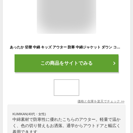
あったか 切替 中綿 キッズ アウター 防寒 中綿ジャケット ダウン コート 男の子 女の子 子供服 小学生 中学生 幼稚園 子供 服 プチプラ ファッション アウトドア ジュニア おしゃれ かっこいい 流行 可愛い 暖かい 韓国子供服 冬 春 110cm 120cm 130cm 140cm 150cm 160cm
この商品をサイトでみる
価格と在庫を
楽天
でチェック
>>
KUMIKAN(40代・女性)
中綿素材で防寒性に優れたこちらのアウター。軽量で温か
く、色の切り替えもお洒落。通学からアウトドアと幅広く
着用できます