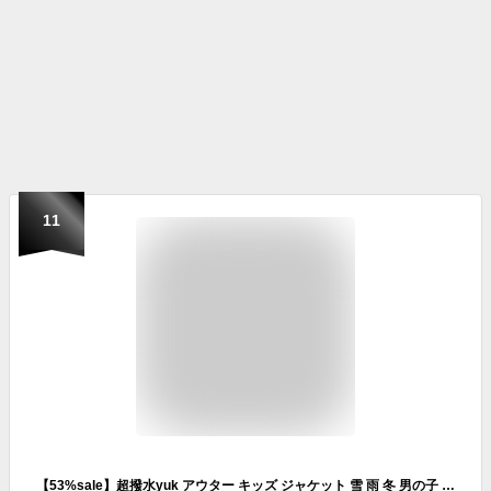
11
【53%sale】超撥水yuk アウター キッズ ジャケット 雪 雨 冬 男の子 女の子 120cm 130cm 140cm 150cm 160cm ジャケット コート 3WAYジャケット 大雪 ブラック ベージュ ネイビー 新作 オリジナル 秋 冬 アウター 加工 ジャケット 耐水圧10,000mm ユック ジュニア ボア