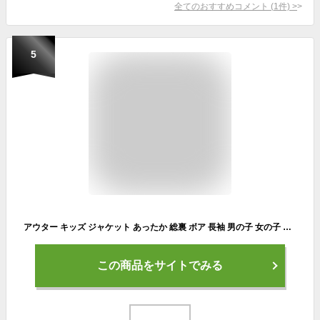
全てのおすすめコメント
(
1
件)
>
5
アウター キッズ ジャケット あったか 総裏 ボア 長袖 男の子 女の子 ジュニア 子供服 プチプラ ファッション 小学生 中学生 幼稚園 ガールズ 子供 服 おしゃれ かっこいい 流行 可愛い 春 秋 冬 裏起毛 暖かい 韓国子供服 チェック 110cm 120cm 130cm 140cm 150cm 160cm
この商品をサイトでみる