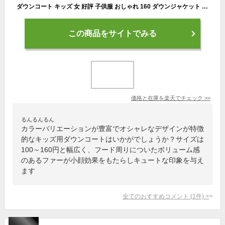
ダウンコート キッズ 女 好評 子供服 おしゃれ 160 ダウンジャケット 男 女の子 アウター 男の子 ダウンジャケット ブラック コート ロング 防寒 ファー 長め 冬用 園児 登園 通学 小学生 かわいい 秋冬 子ども 冬用 中学生 子供服 100cm 110cm 120cm 130cm 140cm 150cm
この商品をサイトでみる
価格と在庫を
楽天
でチェック
>>
るんるんるん
カラーバリエーションが豊富でオシャレなデザインが特徴
的なキッズ用ダウンコートはいかがでしょうか？サイズは
100～160円と幅広く、フード周りについたボリューム感
のあるファーが小顔効果をもたらしキュートな印象を与え
ます
全てのおすすめコメント
(
1
件)
>