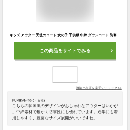
キッズ アウター 天使のコート 女の子 子供服 中綿 ダウンコート 防寒 ジャケット 子供 服 小学生 中学生 幼稚園 プチプラ 韓国 ファッション ジュニア ベビー おしゃれ 可愛い 流行 暖かい あったか 韓国子供服 子ども 90cm 95cm 100cm 110cm 120cm 130cm 140cm 150cm 160cm
この商品をサイトでみる
価格と在庫を
楽天
でチェック
>>
KUMIKAN(40代・女性)
こちらの韓国風のデザインがおしゃれなアウターはいかが
。中綿素材で暖かく防寒性にも優れています。通学にも着
用しやすく、豊富なサイズ展開がいいですね。