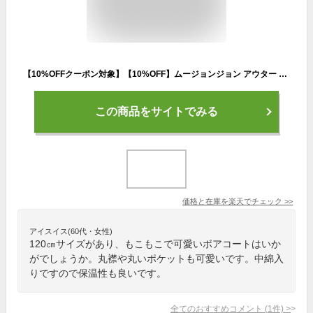
【10%OFFクーポン対象】【10%OFF】ムージョンジョン アウター キッズ 女の子 コート 子供服 ジャケット ボア 防寒 moujonjon 100cm 110cm 120cm 130cm ベビー 女児 小学校 入学準備 保育園 入園準備 幼稚園 おしゃれ【RCP】
この商品をサイトでみる
価格と在庫を
楽天
でチェック
>>
アイスイス(60代・女性)
120㎝サイズがあり、もこもこで可愛いボアコートはいか
がでしょうか。丸襟や丸いポケットも可愛いです。中綿入
りですので保温性も良いです。
全てのおすすめコメント
(
1
件)
>