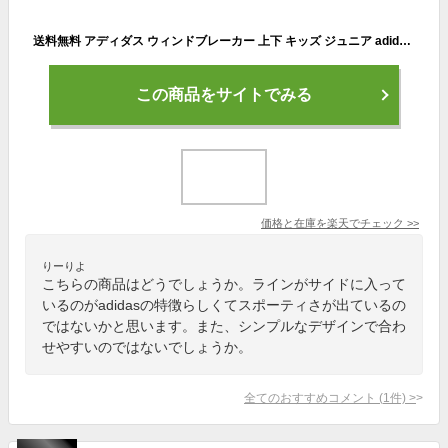
送料無料 アディダス ウィンドブレーカー 上下 キッズ ジュニア adidas 裏メッシュ ウーブン ジャケット パンツ セットアップ 140-160cm 子供服 トレーニング スポーツウェア 上下組 黒 ブラック 紺 トラックスーツ/ECN98
この商品をサイトでみる
価格と在庫を
楽天
でチェック
>>
りーりよ
こちらの商品はどうでしょうか。ラインがサイドに入って
いるのがadidasの特徴らしくてスポーティさが出ているの
ではないかと思います。また、シンプルなデザインで合わ
せやすいのではないでしょうか。
全てのおすすめコメント
(
1
件)
>