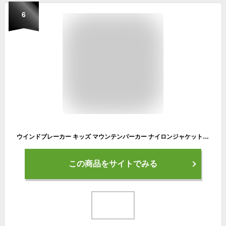
6
ウインドブレーカー キッズ マウンテンパーカー ナイロンジャケット ライトアウター 幼稚園 小学生 中学生 子供 服 男の子 女の子 ジュニア 子供服 プチプラ ファッション おしゃれ かっこいい 可愛い 春 夏 秋 薄手 撥水 UV 裏メッシュ 110cm 120cm 130cm 140cm 150cm 160cm
この商品をサイトでみる