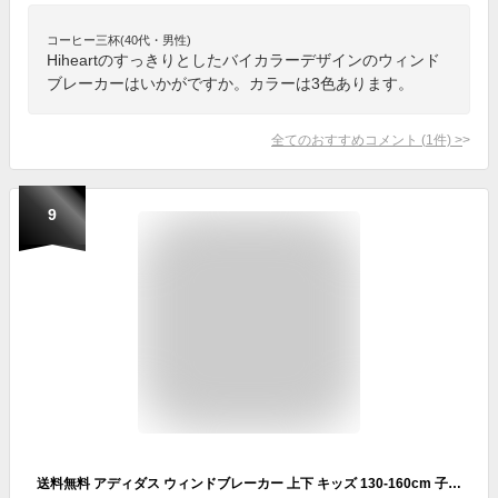
コーヒー三杯(40代・男性)
Hiheartのすっきりとしたバイカラーデザインのウィンド
ブレーカーはいかがですか。カラーは3色あります。
全てのおすすめコメント
(
1
件)
>
9
送料無料 アディダス ウィンドブレーカー 上下 キッズ 130-160cm 子供服/adidas ジュニア デニム風 ジャケット パンツ 裏メッシュ スポーツウェア セットアップ/子ども カジュアル ネイビー ブルー ブラック 上下組 おしゃれ/BUK49-BUK57【a20Qpd】