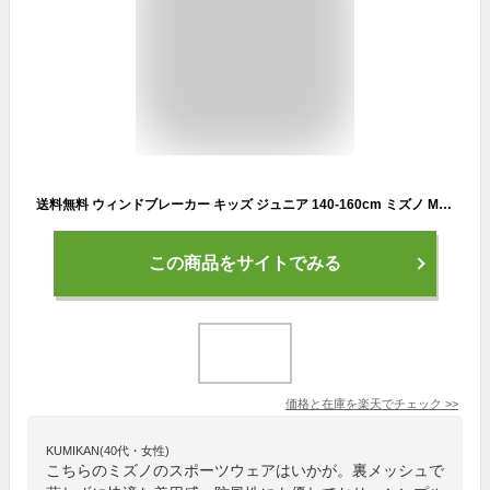
送料無料 ウィンドブレーカー キッズ ジュニア 140-160cm ミズノ MIZUNO ジャケット 裏メッシュ 子供服/スポーツウェア 防風 野球 トレーニング 子ども アスター グローバルエリート 上着 秋冬/12JE2W76
この商品をサイトでみる
価格と在庫を
楽天
でチェック
>>
KUMIKAN(40代・女性)
こちらのミズノのスポーツウェアはいかが。裏メッシュで