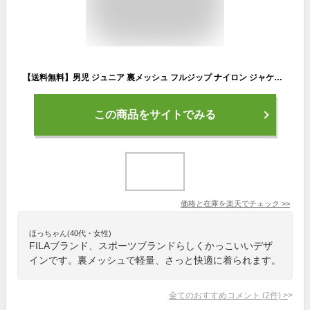
【送料無料】男児 ジュニア 裏メッシュ フルジップ ナイロン ジャケット FILA/フィラ ウィンドブレーカー アウター リフレクター 子供服 男の子 140cm 150cm 160cm a-1802-nv【メール便対応】
この商品をサイトでみる
価格と在庫を
楽天
でチェック
>>
ほっちゃん(40代・女性)
FILAブランド、スポーツブランドらしくかっこいいデザ
インです。裏メッシュで軽量、さっと快適に着られます。
全てのおすすめコメント
(
2
件)
>