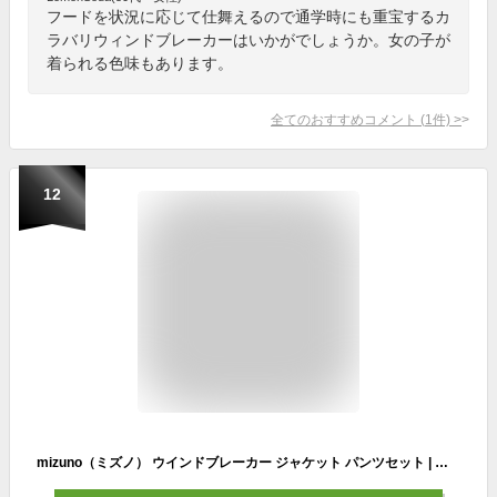
フードを状況に応じて仕舞えるので通学時にも重宝するカ
ラバリウィンドブレーカーはいかがでしょうか。女の子が
着られる色味もあります。
全てのおすすめコメント
(
1
件)
>
12
mizuno（ミズノ） ウインドブレーカー ジャケット パンツセット | 裏メッシュ 子供 ボーイズ ジュニア 130 140 150 160 ブラック ディープネイビー イエロー レッド かっこいい 子供服 小学生 学校 男子 男の子 スポーツ ブランド ボーイ 秋 春