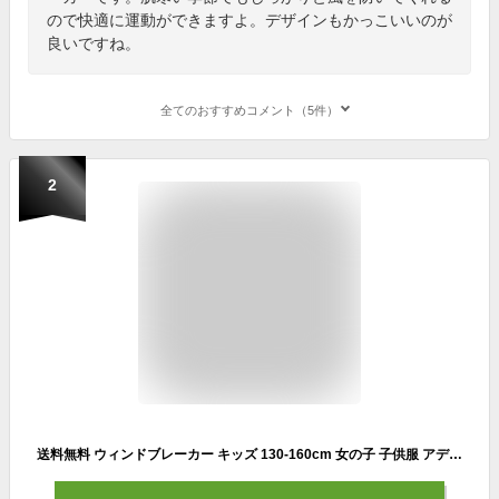
ので快適に運動ができますよ。デザインもかっこいいのが
良いですね。
全てのおすすめコメント（5件）
2
送料無料 ウィンドブレーカー キッズ 130-160cm 女の子 子供服 アディダス adidas ガールズ カラーブロック ウィンドジャケット/スポーツウェア 裏メッシュ 防風 撥水 カジュアル 子ども 女児 上着 羽織り/BUK53