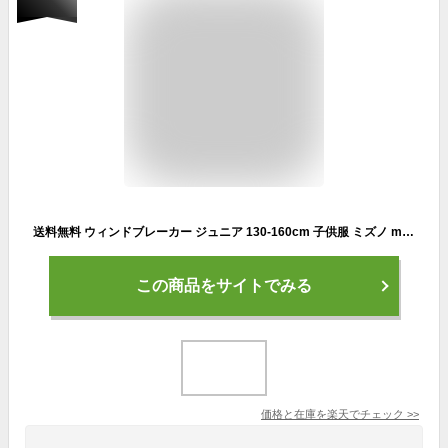
送料無料 ウィンドブレーカー ジュニア 130-160cm 子供服 ミズノ mizuno ジャケット 裏メッシュ アウター/トレーニング スポーツウェア 撥水 子ども 上着 ジャンバー 運動 通園通学 部活/32JE2935
この商品をサイトでみる
価格と在庫を
楽天
でチェック
>>