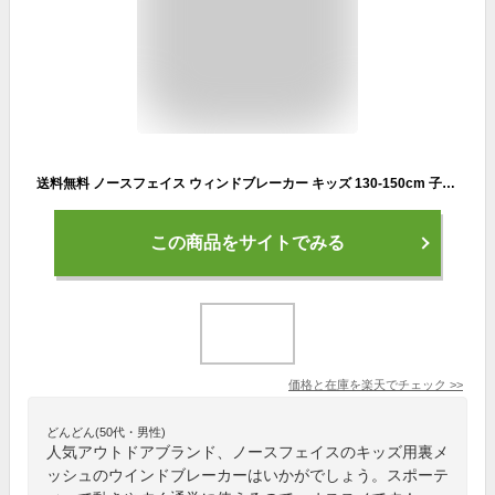
送料無料 ノースフェイス ウィンドブレーカー キッズ 130-150cm 子供服/THE NORTH FACE ジャケット ジュニア アウター 裏メッシュ/アウトドアウェア 撥水 防風 子ども カジュアル 男の子 女の子 上着 ジャンバー/NPJ72234
この商品をサイトでみる
価格と在庫を
楽天
でチェック
>>
どんどん(50代・男性)
人気アウトドアブランド、ノースフェイスのキッズ用裏メ
ッシュのウインドブレーカーはいかがでしょう。スポーテ