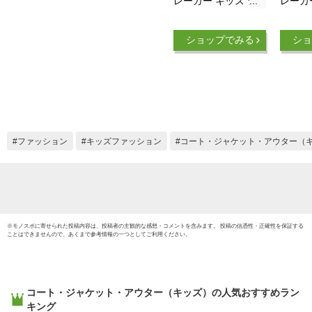
レーカー キッズ ジ
レーカ
ュニア 130-160cm
130-1
子供服/ニューバラン
子供服
ショップでみる
ショ
ス NEWBALANCE 裏
adid
地メッシュ ジャケッ
ラーブ
ト/スポーツウェア
ドジャ
防風 子ども トレー
ツウェ
ニング 運動 男の子
防風 
女の子 デイリー カ
ル 子ど
ジュアル 上
羽織り/
ファッション
キッズファッション
コート・ジャケット・アウター（
着/ABJ25512
※
モノスポ
に寄せられた投稿内容は、投稿者の主観的な感想・コメントを含みます。 投稿の信憑性・正確性を保証する
ことはできませんので、あくまで参考情報の一つとしてご利用ください。
コート・ジャケット・アウター（キッズ）
の人気おすすめラン
キング