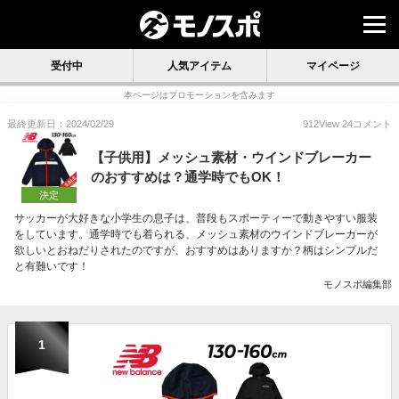
受付中
人気アイテム
マイページ
本ページはプロモーションを含みます
最終更新日：2024/02/29
912
View
24
コメント
【子供用】メッシュ素材・ウインドブレーカー
のおすすめは？通学時でもOK！
決定
サッカーが大好きな小学生の息子は、普段もスポーティーで動きやすい服装
をしています。通学時でも着られる、メッシュ素材のウインドブレーカーが
欲しいとおねだりされたのですが、おすすめはありますか？柄はシンプルだ
と有難いです！
モノスポ編集部
1