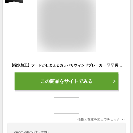
【撥水加工】フードがしまえるカラバリウィンドブレーカー ▽▽ 男の子 女の子 BREEZE ブリーズ 子供服 キッズ ベビー 羽織り パーカー フード 通学 春 春物 エフオー FO △△ j105013
この商品をサイトでみる
価格と在庫を
楽天
でチェック
>>
LemonSoda(50代・女性)