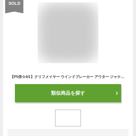
SOLD
【P5倍☆4/1】クリフメイヤー ウインドブレーカー アウター ジャケット 薄手 春秋 裏メッシュ キッズ ジュニア 女の子 男の子 羽織り 130cm 140cm 150cm 160cm 170cm 子供服 アウター 子ども服 KRIFF MAYER FO マイニチシャカJK
類似商品を探す