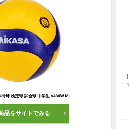
ミカサ バレーボール 4号球 検定球 試合球 中学生 V400W MIKASA 中学校 ママさん 家庭婦人 中学校 家庭婦人用 バレーボール用品
商品をサイトでみる