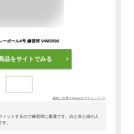
バレーボール4号 練習球 V4M3500
商品をサイトでみる
価格と在庫を
Amazon
でチェック
>>
フィットするので練習球に最適です。白と赤と緑の人
です。