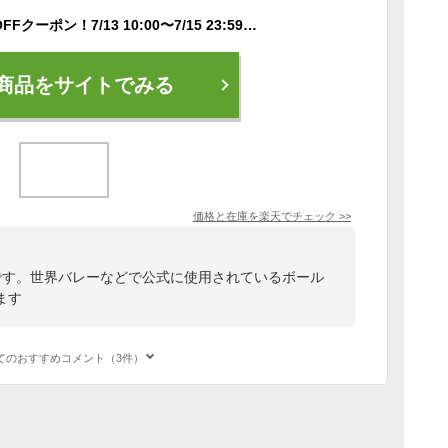
【全品対象最大10％OFFクーポン！7/13 10:00〜7/15 23:59】ミカサ MIKASA バレーボール バレー練習球4号 V460W-OP ママさん 家庭婦人 中学校 高校 大学 一般 自主練 家庭婦人用 バレーボール用品
商品をサイトでみる
価格と在庫を
楽天
でチェック
>>
です。世界バレーなどで公式に使用されているボール
ます
てのおすすめコメント（3件）