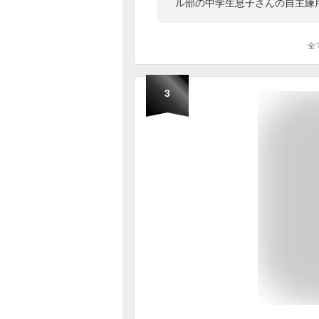
ル部の中学生息子さんの自主練
全
3