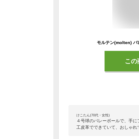
モルテン(molten) 
この
けこたん(70代・女性)
４号球のバレーボールで、手に
工皮革でできていて、おしゃれ