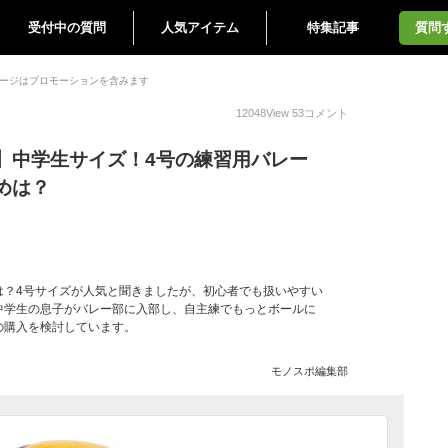
受付中の質問
人気アイテム
特集記事
質問
ージはプロモーションを含みます
12048
View
53
コメント
】中学生サイズ！4号の練習用バレー
めは？
は？4号サイズが人気と聞きましたが、初心者でも扱いやすい
中学生の息子がバレー部に入部し、自主練でもっとボールに
の購入を検討しています。
モノスポ編集部