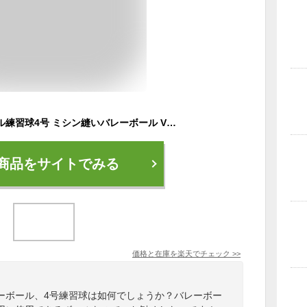
モルテン バレーボール練習球4号 ミシン縫いバレーボール V4M2000 molten ママさん 家庭婦人 中学校 高校 大学 一般 自主練 家庭婦人用 バレーボール用品
商品をサイトでみる
価格と在庫を
楽天
でチェック
>>
ーボール、4号練習球は如何でしょうか？バレーボー