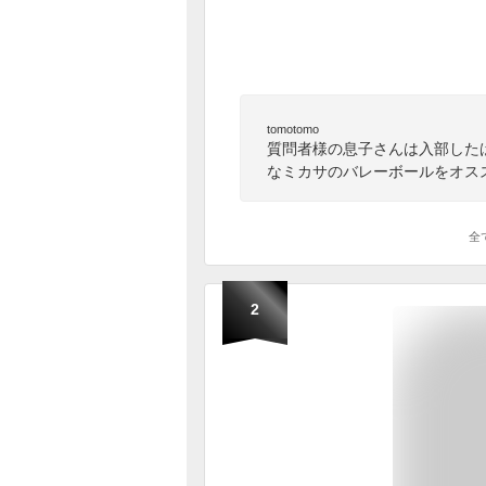
tomotomo
質問者様の息子さんは入部した
なミカサのバレーボールをオス
全
2