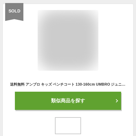
SOLD
送料無料 アンブロ キッズ ベンチコート 130-160cm UMBRO ジュニア 洗えるコート 中わたコート 保温 防風 撥水 洗濯機洗い可 防寒コート こども 子ども用 アウター サッカー ベンチウォーマー ジュニアコート ブランド スポーツウェア 秋冬 スポーツアパレル/UUJWJK34
類似商品を探す