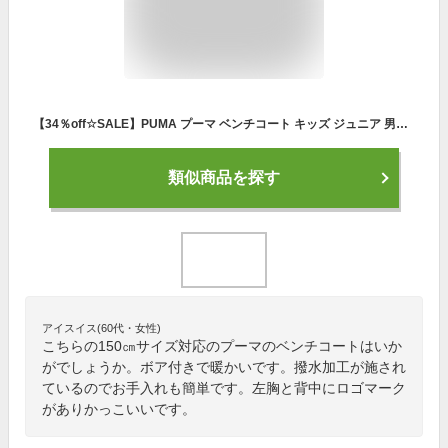
【34％off☆SALE】PUMA プーマ ベンチコート キッズ ジュニア 男の子 120cm 130cm 140cm 150cm 160cm レギュラーフィット ロゴ 秋冬 ロング ボア コート ロングコート 防寒 ブランド 小学校 スポーツ 男子 プーマブラック ピーコート
類似商品を探す
アイスイス(60代・女性)
こちらの150㎝サイズ対応のプーマのベンチコートはいか
がでしょうか。ボア付きで暖かいです。撥水加工が施され
ているのでお手入れも簡単です。左胸と背中にロゴマーク
がありかっこいいです。