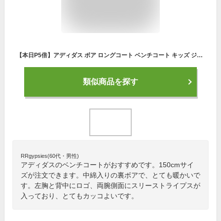
【本日P5倍】アディダス ボア ロングコート ベンチコート キッズ ジュニア 冬 雪 男の子 女の子 アウター 秋冬 ジャケット 子供服 adidas 110cm 120cm 130cm 140cm 150cm 160cm 長袖 防寒 スポーツ観戦 中綿 おしゃれ 男児 女児
類似商品を探す
RRgypsies(60代・男性)
アディダスのベンチコートがおすすめです。150cmサイ
ズが注文できます。中綿入りの裏ボアで、とても暖かいで
す。左胸と背中にロゴ、両腕側面にスリーストライプスが
入っており、とてもカッコよいです。