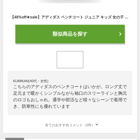
【48%off★sale】アディダス ベンチコート ジュニア キッズ 女の子 男の子 120cm 130cm 140cm 150cm 160cm 子供服 アウター ボア 中綿コート ロング丈 adidas 子供用 秋冬 キャンプ 通学 部活動 ブラック 防寒
類似商品を探す
KUMIKAN(40代・女性)
こちらのアディダスのベンチコートはいかが。ロング丈で
足元まで暖かくシンプルながら袖口のスリーラインと胸元
のロゴもおしゃれ。通学や部活など様々なシーンで着用で
き、防寒性にも優れています
全てのおすすめコメント（2件）