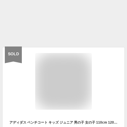
SOLD
アディダス ベンチコート キッズ ジュニア 男の子 女の子 110cm 120cm 130cm 140cm 150cm 160cm ボア ロングコート アウター 秋冬 ジャケット 子供用 adidas 長袖 防寒 スポーツ観戦 中綿 おしゃれ 男児 女児 ブランド