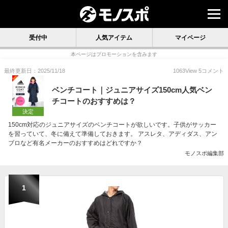
受付中
人気アイテム
マイページ
本ページはプロモーションを含みます
最終更新日：2025/11/18
1063
View
5
コメント
ベンチコート｜ジュニアサイズ150cm人気ベン
チコートのおすすめは？
決定
150cm対応のジュニアサイズのベンチコートが欲しいです。子供がサッカー
を習っていて、冬に備えて準備しておきます。 アスレタ、アディダス、アン
ブロなど有名メーカーのおすすめはどれですか？
モノスポ編集部
1