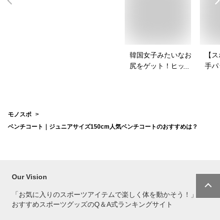
韓国女子みたいなお
【ス
尻をゲット！ヒップ
手パ
パッドのおすすめ
ース
は？
を教
モノスポ
ベンチコート｜ジュニアサイズ150cm人気ベンチコートのおすすめは？
Our Vision
「お気に入りのスポーツアイテムで
楽しく体を動かそう！」
おすすめスポーツグッズのQ＆A式ランキングサイト