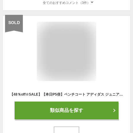
全てのおすすめコメント（3件）
SOLD
【48％off☆SALE】【本日P5倍】ベンチコート アディダス ジュニア キッズ 女の子 男の子 アウター 雪 冬 中綿 ボア 140cm 150cm 160cm 120cm 130cm 子供服 ロングコート 中綿コート ロング丈 adidas 子供用 アウター 秋冬 キャンプ 通学 部活動 ブラック 防寒
類似商品を探す