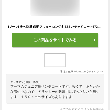
[プーマ] 撥水 防風 保湿 アウター ロング丈 ESS パデッド コート672677 キッズ 23年秋冬カラー ブラック(01) 160
この商品をサイトでみる
価格と在庫を
Amazon
でチェック
>>
グラスマン(60代・男性)
プーマのジュニア用ベンチコートです。軽くて、あたたか
な着心地なので、冬サッカーの防寒用にぴったりだと思い
ます。１５０ｃｍのサイズもありますよ。
全てのおすすめコメント
(
4
件)
>