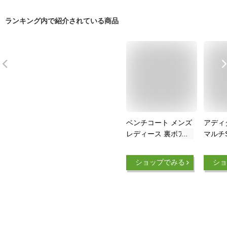
ランキング内で紹介されている商品
ベンチコート メンズ
アディダ
レディース 裏ボア
マルチ
防寒着 ロング丈 ロ
ュニア
ングコート アウター
イプス
ショップでみる
ショ
裏ボアベンチコート
ケット 
あったか 黒 (LL, ブ
2023F
ラック)