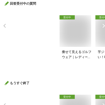
回答受付中の質問
受付中
受付
痩せて見えるゴルフ
芋ジ
ウェア｜レディース
い！
向け！ぽっちゃりさ
ャー
んのゴルフウェアの
は？
おすすめは？
もうすぐ終了
受付中
受付