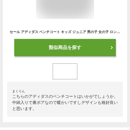
セール アディダス ベンチコート キッズ ジュニア 男の子 女の子 ロングコート アウター 120cm 130cm 140cm 150cm 160cm スポーツウェア 子供服 ボア 中綿コート ロング丈 adidas 子供用 秋冬 サッカー 野球 試合観戦 キャンプ 通学 部活動 ブラック 防寒 送料無料
類似商品を探す
まくりん
こちらのアディダスのベンチコートはいかがでしょうか。
中綿入りで裏ボアなので暖かいですしデザインも格好良い
と思います。