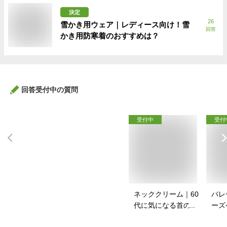
決定
26
雪かき用ウェア｜レディース向け！雪
回答
かき用防寒着のおすすめは？
回答受付中の質問
受付中
受付
ネッククリーム｜60
バレ
代に気になる首のシ
ーズ
ワに！ネッククリー
スポ