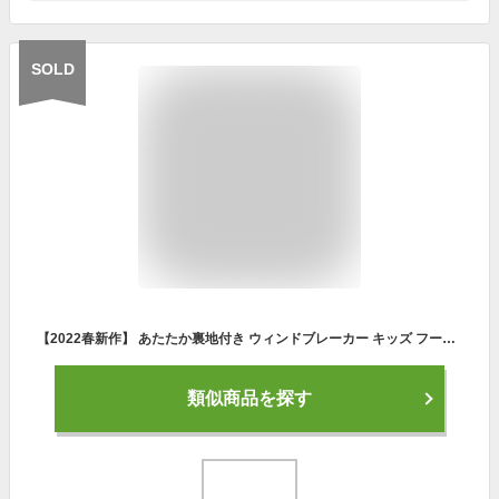
SOLD
【2022春新作】 あたたか裏地付き ウィンドブレーカー キッズ フード収納型 春 アウター ウインドブレーカー ナイロン パーカー 男の子 男児 90 100 110 120 130 アウトドア ジャンパー 丸高衣料 無地 バイカラー 子供服 ベビー エルビークラブ LBCLUB ネイビー 2022春夏
類似商品を探す