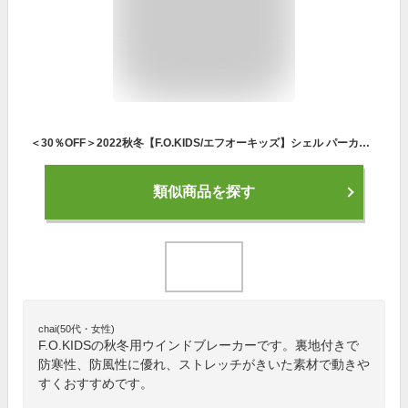
＜30％OFF＞2022秋冬【F.O.KIDS/エフオーキッズ】シェル パーカー ウインドブレーカー≪80cm 90cm 95cm 100cm 110cm 120cm 130cm 140cm≫男の子 子供服 こども ジュニア お出かけ ジップアップパーカー ジャケット
類似商品を探す
chai(50代・女性)
F.O.KIDSの秋冬用ウインドブレーカーです。裏地付きで
防寒性、防風性に優れ、ストレッチがきいた素材で動きや
すくおすすめです。