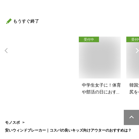
ムのおすすめは？
バッ
は？
もうすぐ終了
受付中
受付
中学生女子に！体育
韓国
や部活の日におすす
尻を
めのスポブラは？
パッ
は？
モノスポ
安いウィンドブレーカー｜コスパの良いキッズ向けアウターのおすすめは？