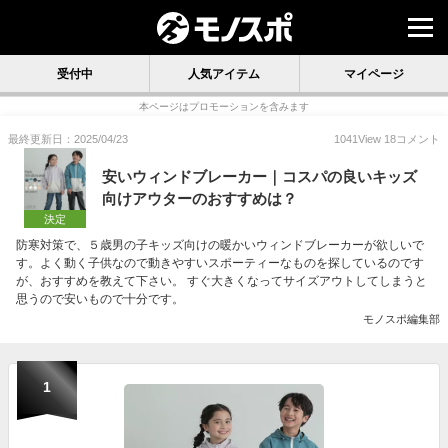
受付中
人気アイテム
マイページ
本ページはプロモーションを含みます
最終更新日：2025/04/23
1041
View
18
コメント
安いウィンドブレーカー｜コスパの良いキッズ
向けアウターのおすすめは？
決定
防寒対策で、５歳男の子キッズ向けの暖かいウィンドブレーカーが欲しいで
す。よく動く子供なので動きやすいスポーティーなものを探しているのです
が、おすすめを教えて下さい。 すぐ大きくなってサイズアウトしてしまうと
思うので安いもので十分です。
モノスポ編集部
1