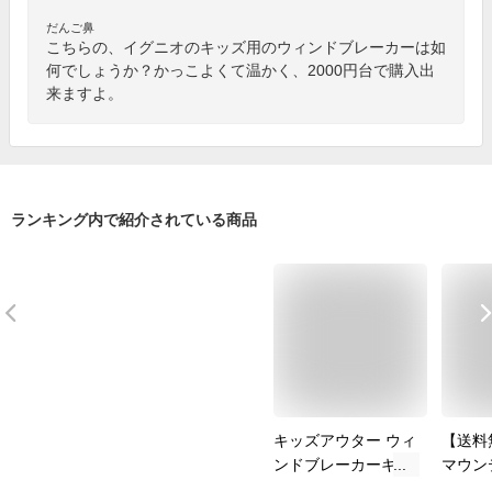
だんご鼻
こちらの、イグニオのキッズ用のウィンドブレーカーは如
何でしょうか？かっこよくて温かく、2000円台で購入出
来ますよ。
ランキング内で紹介されている商品
キッズアウター ウィ
【送料
ンドブレーカーキッ
マウン
ズアウター男の子 男
ウィン