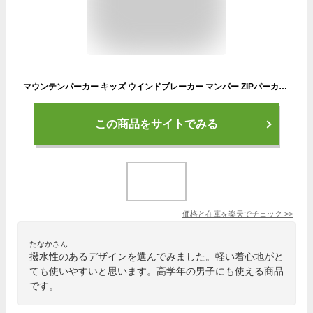
マウンテンパーカー キッズ ウインドブレーカー マンパー ZIPパーカー はっ水加工 裏メッシュ 長袖 春 秋 冬 迷彩 カモフラ UVカット レインコート 子供 男の子 ジュニア オシャレ かっこいい 130 140 150 160
この商品をサイトでみる
価格と在庫を
楽天
でチェック
>>
たなかさん
撥水性のあるデザインを選んでみました。軽い着心地がと
ても使いやすいと思います。高学年の男子にも使える商品
です。