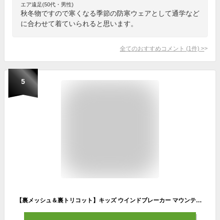
エア遠足(50代・男性)
秋冬物ですので寒くなる季節の防寒ウェアとして通学など
に合わせて着ていられると思います。
全てのおすすめコメント
(
1
件)
>
5
【裏メッシュ＆裏トリコット】キッズ ウインドブレーカー マウンテンパーカー はっ水加工 切替え カモフラ ZIPパーカー UVカット レインコート 子供 男の子 女の子 ブルゾン マンパー ジュニア 迷彩 かっこいい おしゃれ スポーツ 130 140 150 160