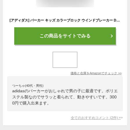
[アディダス] パーカー キッズ カラーブロック ウインドブレーカー DK322 カーボン/ブラック/ミディアムグレーヘザー ソリッドグレー(HF1821) J150
この商品をサイトでみる
価格と在庫を
Amazon
でチェック
>>
つーちゃ(40代・男性)
adidasのパーカーがおしゃれで男の子に最適です。ポリエ
ステル製なのでサラッと着られて、動きやすいです。300
0円で購入出来ます。
全てのおすすめコメント
(
2
件)
>