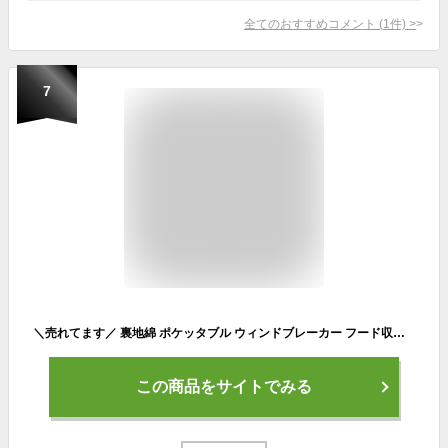
全てのおすすめコメント
(
1
件)
>
7
＼売れてます／ 裏地綿 ポケッタブル ウィンドブレーカー フード収納可 ◆ 80-130 ◆ ◇ 男女兼用 秋 冬 春 男の子 女の子 通園 通学 子ども 子供 服 子供服 保育園 幼稚園 パーカー ジャンパー おしゃれ 無地 柄 上着 ベルメゾン
この商品をサイトでみる