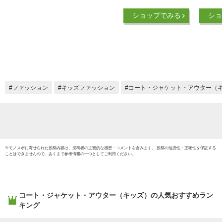
の子アウター 女の子
ウイン
ショップでみる
ショ
アウター キッズコー
男の子
ト キッズジャンバー
パー 
110 120 130 140
服 き
150 160子供コート
ジップ
子供ジャンバー 子供
り ラ
ベスト
ジップ
ー 無地
ファッション
キッズファッション
コート・ジャケット・アウター（
ア 110
130cm
150cm
00」
※
モノスポ
に寄せられた投稿内容は、投稿者の主観的な感想・コメントを含みます。 投稿の信憑性・正確性を保証する
ことはできませんので、あくまで参考情報の一つとしてご利用ください。
コート・ジャケット・アウター（キッズ）
の人気おすすめラン
キング