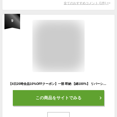
全てのおすすめコメント
(
1
件)
>
9
【4日20時全品10%OFFクーポン】一部 即納 【綿100%】 リバーシブル ジャケット ウィンドブレーカー 冬 コート かわいい 女の子 男の子 キッズ パーカー 長袖 防寒 子供 お出かけ 誕生日 服 キッズ 80 90 100 110 120 冬 七五三 クリスマス コスプレ プレゼント
この商品をサイトでみる