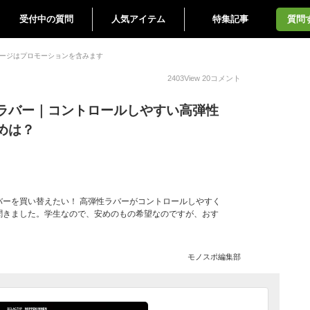
受付中の質問
人気アイテム
特集記事
質問
ージはプロモーションを含みます
2403
View
20
コメント
ラバー｜コントロールしやすい高弾性
めは？
バーを買い替えたい！ 高弾性ラバーがコントロールしやすく
聞きました。学生なので、安めのもの希望なのですが、おす
モノスポ編集部