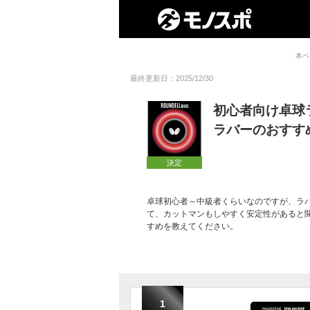
本ペ
最終更新日：2025/12/30
初心者向け卓球
ラバーのおすす
決定
卓球初心者～中級者くらいなのですが、ラ
て、カットマンもしやすく安定性があると
すめを教えてください。
1