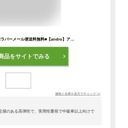
★即納/あす楽★■卓球ラバーメール便送料無料■【andro】アンドロ 110021093 ラザンター R45 高次元の回転力と抜群の安定性を兼備。【卓球用品】卓球/ラバー[裏ソフトラバー/テンション系/高弾性/回転系]【RCP】
商品をサイトでみる
価格と在庫を
楽天
でチェック
>>
定感のある高弾性で、実用性重視で中級車以上向けで