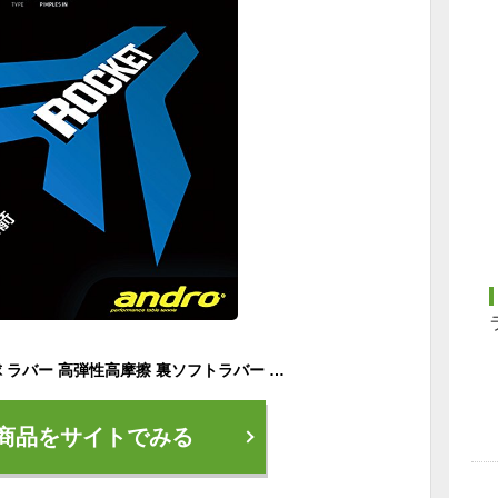
andro(アンドロ) 卓球 ラバー 高弾性高摩擦 裏ソフトラバー ロケット レッド 1.7mm 112323
商品をサイトでみる