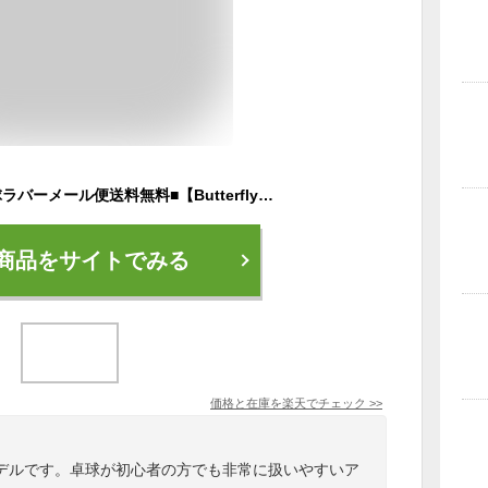
★即納/あす楽★■卓球ラバーメール便送料無料■【Butterfly】バタフライ ラウンデルハード 05890 破壊力が増大した『ラウンデル』【卓球用品】卓球/ラバ-[裏ソフトラバー/テンション系/高弾性/コントロール系]【RCP】
商品をサイトでみる
価格と在庫を
楽天
でチェック
>>
デルです。卓球が初心者の方でも非常に扱いやすいア