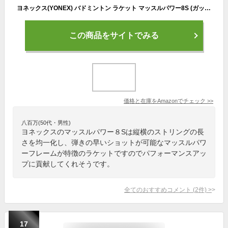
ヨネックス(YONEX) バドミントン ラケット マッスルパワー8S (ガット張り上げ済) 2U4 ピンク MP8SG
この商品をサイトでみる
価格と在庫を
Amazon
でチェック
>>
八百万(50代・男性)
ヨネックスのマッスルパワー８Sは縦横のストリングの長
さを均一化し、弾きの早いショットが可能なマッスルパワ
ーフレームが特徴のラケットですのでパフォーマンスアッ
プに貢献してくれそうです。
全てのおすすめコメント
(
2
件)
>
17