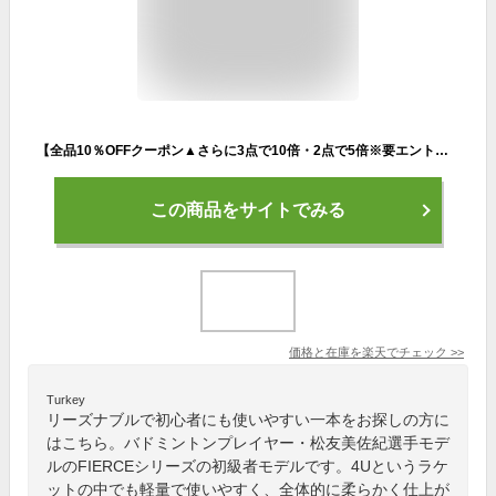
【全品10％OFFクーポン▲さらに3点で10倍・2点で5倍※要エントリー▲2/4 20:00～2/10 1:59】「あす楽対応」「ガット張り上げ済」ウイルソン Wilson バドミントンラケット FIERCE C PLUS フィアースCプラス ピンクブラック PKBK WR011810S『即日出荷』
この商品をサイトでみる
価格と在庫を
楽天
でチェック
>>
Turkey
リーズナブルで初心者にも使いやすい一本をお探しの方に
はこちら。バドミントンプレイヤー・松友美佐紀選手モデ
ルのFIERCEシリーズの初級者モデルです。4Uというラケ
ットの中でも軽量で使いやすく、全体的に柔らかく仕上が