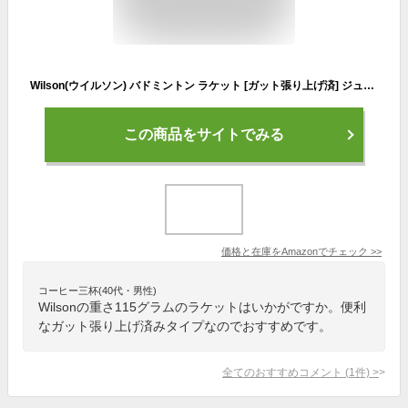
Wilson(ウイルソン) バドミントン ラケット [ガット張り上げ済] ジュニアモデル TOUR 30 (ツアー30) グリップサイズ4 サックス × ホワイト WR042110H2
この商品をサイトでみる
価格と在庫を
Amazon
でチェック
>>
コーヒー三杯(40代・男性)
Wilsonの重さ115グラムのラケットはいかがですか。便利
なガット張り上げ済みタイプなのでおすすめです。
全てのおすすめコメント
(
1
件)
>