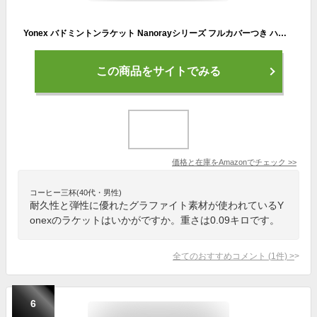
Yonex バドミントンラケット Nanorayシリーズ フルカバーつき ハイテンションプレストリングラケット Senior
この商品をサイトでみる
価格と在庫を
Amazon
でチェック
>>
コーヒー三杯(40代・男性)
耐久性と弾性に優れたグラファイト素材が使われているY
onexのラケットはいかがですか。重さは0.09キロです。
全てのおすすめコメント
(
1
件)
>
6