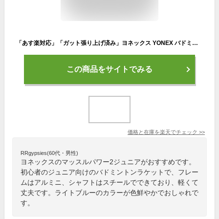
「あす楽対応」「ガット張り上げ済み」ヨネックス YONEX バドミントンラケット マッスルパワー2ジュニア MUSCLE POWER 2 JUNIOR MP2JRG-033『即日出荷』
この商品をサイトでみる
価格と在庫を
楽天
でチェック
>>
RRgypsies(60代・男性)
ヨネックスのマッスルパワー2ジュニアがおすすめです。
初心者のジュニア向けのバドミントンラケットで、フレー
ムはアルミニ、シャフトはスチールでできており、軽くて
丈夫です。ライトブルーのカラーが色鮮やかでおしゃれで
す。