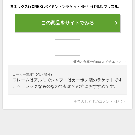
ヨネックス(YONEX) バドミントンラケット 張り上げ済み マッスルパワー8S ブラック 2U4 MP8SGT
この商品をサイトでみる
価格と在庫を
Amazon
でチェック
>>
コーヒー三杯(40代・男性)
フレームはアルミでシャフトはカーボン製のラケットです
。ベーシックなものなので初めての方におすすめです。
全てのおすすめコメント
(
1
件)
>