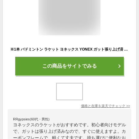
※1本 バドミントン ラケット ヨネックス YONEX ガット張り上げ済 バドミントンラケット マッスルパワー9LT MUSLE POWER 9 LT MP9LTG ケース付 badminton racket 羽毛球拍 バドミントン ラケットケース バドミントン 初心者向け
この商品をサイトでみる
価格と在庫を
楽天
でチェック
>>
RRgypsies(60代・男性)
ヨネックスのラケットがおすすめです。初心者向けモデル
で、ガットは張り上げ済みなので、すぐに使えますよ。カ
ーボンフレームで、軽くて丈夫です。持ち運びに便利なお