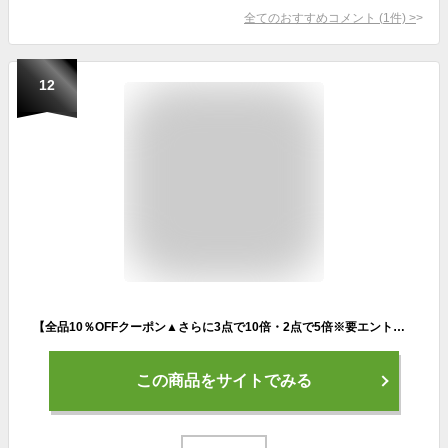
全てのおすすめコメント
(
1
件)
>
12
【全品10％OFFクーポン▲さらに3点で10倍・2点で5倍※要エントリー▲2/4 20:00～2/10 1:59】「あす楽対応」ヨネックス YONEX バドミントンラケット ジュニア ナノフレアジュニア NANOFLARE JUNIOR NF-JR-470 シアン フレームのみ『即日出荷』
この商品をサイトでみる