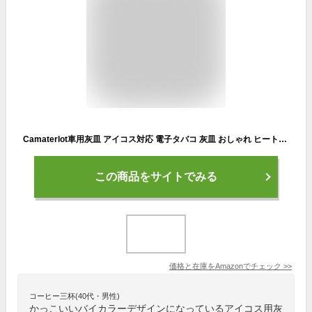
Camaterlot車用灰皿 アイコス対応 電子タバコ 灰皿 おしゃれ ヒートスティック 加熱式タバコ専用 煙と匂いが漏れない 大容量 卓上・屋外・室内兼用 (レッド)
この商品をサイトでみる
価格と在庫を
Amazon
でチェック
>>
コーヒー三杯(40代・男性)
かっこいいバイカラーデザインになっているアイコス用灰