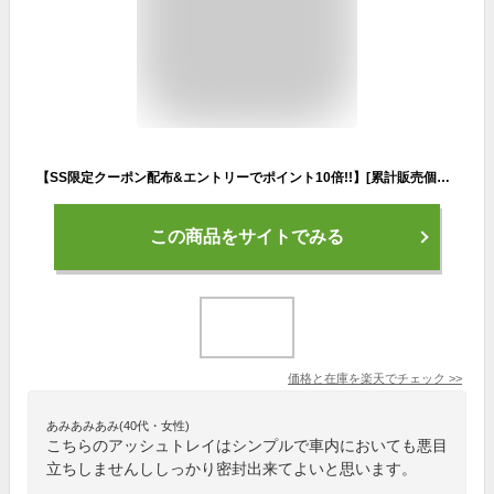
【SS限定クーポン配布&エントリーでポイント10倍!!】[累計販売個数5,000個突破] 灰皿 車 ステンレス 車載 車内 アッシュトレイ 車用 フタ付 蓋付き 小型 ステンレス灰皿 アイコス 大容量 自動車 ステンレス製 はいざら 大 小 ブラック シルバー 黒 銀 クラフトワークス
この商品をサイトでみる
価格と在庫を
楽天
でチェック
>>
あみあみあみ(40代・女性)
こちらのアッシュトレイはシンプルで車内においても悪目
立ちしませんししっかり密封出来てよいと思います。