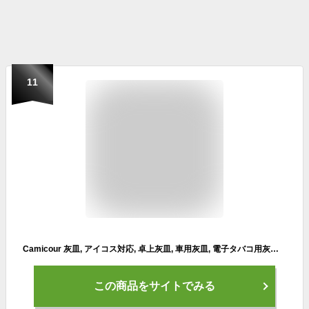
11
Camicour 灰皿, アイコス対応, 卓上灰皿, 車用灰皿, 電子タバコ用灰皿, 加熱式たばこ専用, 大容量無臭灰皿, ギフト
この商品をサイトでみる