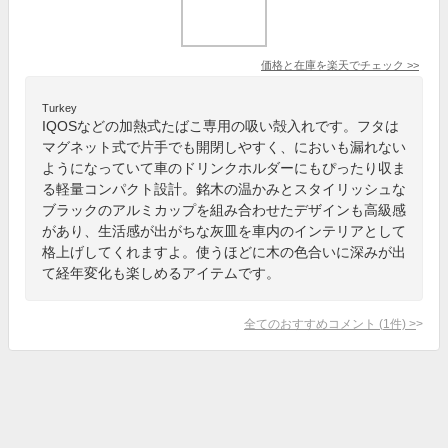
価格と在庫を
楽天
でチェック
>>
Turkey
IQOSなどの加熱式たばこ専用の吸い殻入れです。フタは
マグネット式で片手でも開閉しやすく、においも漏れない
ようになっていて車のドリンクホルダーにもぴったり収ま
る軽量コンパクト設計。銘木の温かみとスタイリッシュな
ブラックのアルミカップを組み合わせたデザインも高級感
があり、生活感が出がちな灰皿を車内のインテリアとして
格上げしてくれますよ。使うほどに木の色合いに深みが出
て経年変化も楽しめるアイテムです。
全てのおすすめコメント
(
1
件)
>