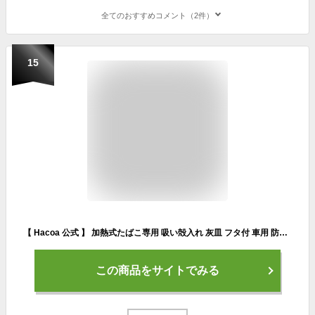
全てのおすすめコメント（2件）
15
【 Hacoa 公式 】 加熱式たばこ専用 吸い殻入れ 灰皿 フタ付 車用 防臭 IQOS glo ヒートスティック 木製 人気 ギフト 名入れ 電子タバコ おしゃれ シンプル 誕生日 父の日 クリスマス 退職祝い 送別会 男性 女性 プレゼント 木香屋 ハコア +LUMBER ■「HEATSTICKS TRAY」
この商品をサイトでみる