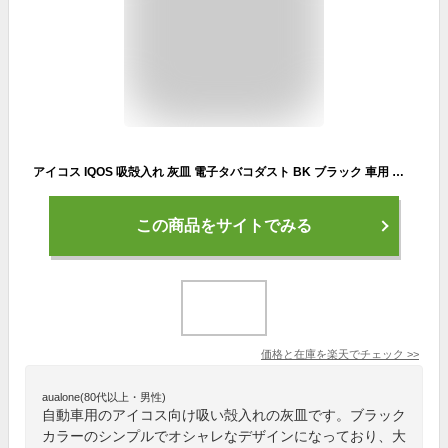
アイコス IQOS 吸殻入れ 灰皿 電子タバコダスト BK ブラック 車用 大容量 水洗いOK/星光産業 ED-611
この商品をサイトでみる
価格と在庫を
楽天
でチェック
>>
aualone(80代以上・男性)
自動車用のアイコス向け吸い殻入れの灰皿です。ブラック
カラーのシンプルでオシャレなデザインになっており、大