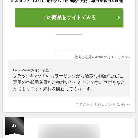
車 灰皿 アイコス対応 電子タバコ用 加熱式たばこ専用 車載用灰皿 無臭 携帯灰皿 大容量 おしゃれ スティック 煙草入れ クリエイティブカー灰皿 ギフト
この商品をサイトでみる
価格と在庫を
Amazon
でチェック
>>
LemonSoda(50代・女性)
ブラック&レッドのカラーリングがお洒落な加熱式たばこ
専用の車載用灰皿をご検討いただきたいです。蓋付きなこ
とによりニオイ漏れを防止してくれます。
全てのおすすめコメント
(
1
件)
>
17