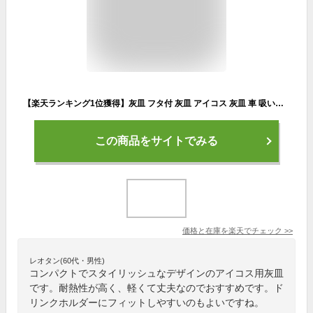
【楽天ランキング1位獲得】灰皿 フタ付 灰皿 アイコス 灰皿 車 吸い殻入れ 二度吸い 匂いが漏れない IQOS イルマ i プライム ヒートスティック テリア センティア TEREA SENTIA 車内用 カーアクセサリー 加熱式たばこ 電子タバコ 室内 店内 bar クラブ
この商品をサイトでみる
価格と在庫を
楽天
でチェック
>>
レオタン(60代・男性)
コンパクトでスタイリッシュなデザインのアイコス用灰皿
です。耐熱性が高く、軽くて丈夫なのでおすすめです。ド
リンクホルダーにフィットしやすいのもよいですね。