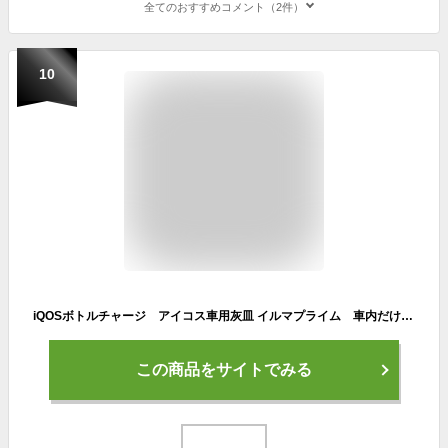
全てのおすすめコメント（2件）
10
iQOSボトルチャージ アイコス車用灰皿 イルマプライム 車内だけでなく、自宅やデスクでも使用可能 IQOS ILUMA ポケットチャージャー 吸い殻入れ付き（大容量40本）LEDライト付き 車内スッキリ！アイコス用灰皿 iqos用灰皿 IQOS充電器
この商品をサイトでみる