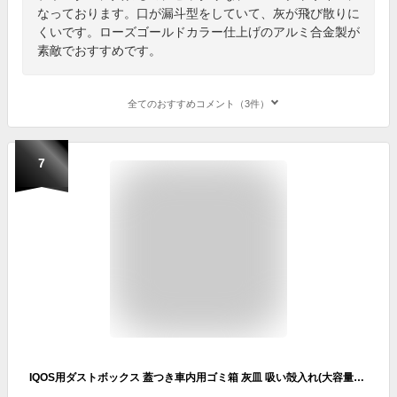
なっております。口が漏斗型をしていて、灰が飛び散りに
くいです。ローズゴールドカラー仕上げのアルミ合金製が
素敵でおすすめです。
全てのおすすめコメント（3件）
7
IQOS用ダストボックス 蓋つき車内用ゴミ箱 灰皿 吸い殻入れ(大容量60本) アイコス イルマプライム イルマワン IQOS3/MULTI/DUO ILUMA ILUMA PRIME/ILUMA ONE 自宅・デスク用 シリコン製 ドリンクホルダーやドアポケットにすっぽり収まる 水洗いOK 清潔 蓋つき