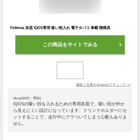
Felimoa 灰皿 IQOS専用 吸い殻入れ 電子タバコ 車載 喫煙具
この商品をサイトでみる
価格と在庫を
Amazon
でチェック
>>
nkzw(60代・男性)
IQOSの吸い殻を入れるための専用灰皿で、吸い殻が外か
ら見えにくい設計になっています。ドリンクホルダーにセ
ットすることで、走行中にグラついてしまう心配もありま
せん。