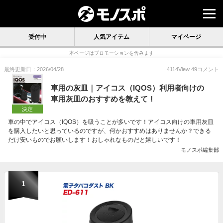
受付中
人気アイテム
マイページ
本ページはプロモーションを含みます
最終更新日：2026/04/28
4114
View
49
コメント
車用の灰皿｜アイコス（IQOS）利用者向けの
車用灰皿のおすすめを教えて！
決定
車の中でアイコス（IQOS）を吸うことが多いです！アイコス向けの車用灰皿
を購入したいと思っているのですが、何かおすすめはありませんか？できる
だけ安いものでお願いします！おしゃれなものだと嬉しいです！
モノスポ編集部
1