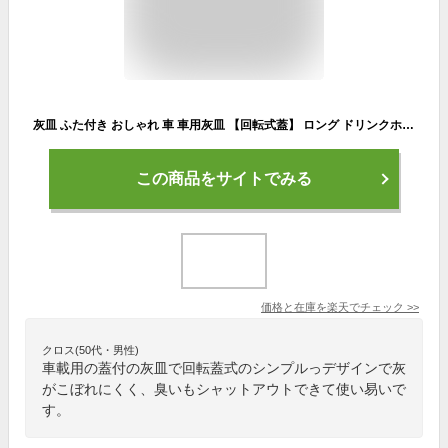
灰皿 ふた付き おしゃれ 車 車用灰皿 【回転式蓋】 ロング ドリンクホルダー 灰皿車 車灰皿 車用灰皿 灰皿車用 蓋付き 漏斗 灰皿おしゃれ オシャレ お洒落 携帯灰皿 はいざら くるま用 大容量 アイコスホルダー 屋外 かわいい カー用品 車収納 車ゴミ箱 車内グッズ
この商品をサイトでみる
価格と在庫を
楽天
でチェック
>>
クロス(50代・男性)
車載用の蓋付の灰皿で回転蓋式のシンプルっデザインで灰
がこぼれにくく、臭いもシャットアウトできて使い易いで
す。