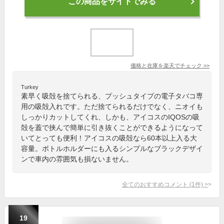
この商品をサイトでみる
価格と在庫を
楽天
でチェック
>>
Turkey
素早く吸殻を捨てられる、プッシュタイプの電子タバコ専
用の吸殻入れです。ただ捨てられるだけでなく、ニオイも
しっかりカットしてくれ、しかも、アイコスのIQOSの吸
殻を蓋で挟んで簡単に引き抜くことができるようになって
いてとっても便利！アイコスの吸殻なら60本以上入る大
容量。ボトルホルダーにも入るシンプルなブラックデザイ
ンで車内の雰囲気も損ないません。
全てのおすすめコメント
(
1
件)
>
19