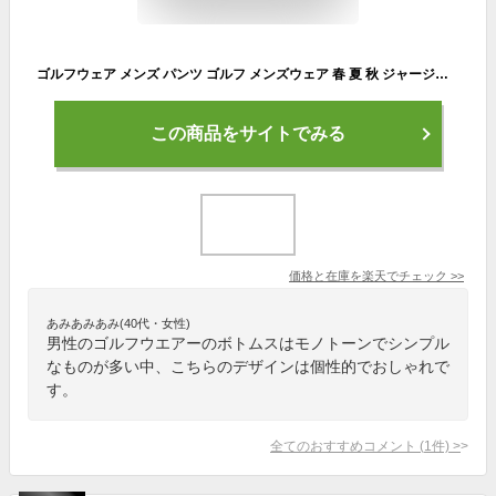
ゴルフウェア メンズ パンツ ゴルフ メンズウェア 春 夏 秋 ジャージパンツ ジャージ 下 スリム 細身 おしゃれ テーパードパンツ ゴルフ 激安 コーディネート トレーニングウェア 白 ライン 父の日 ゴルフ ギフト 11541
この商品をサイトでみる
価格と在庫を
楽天
でチェック
>>
あみあみあみ(40代・女性)
男性のゴルフウエアーのボトムスはモノトーンでシンプル
なものが多い中、こちらのデザインは個性的でおしゃれで
す。
全てのおすすめコメント
(
1
件)
>