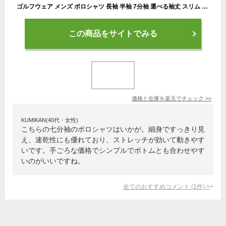
ゴルフウェア メンズ ポロシャツ 長袖 半袖 7分袖 選べる袖丈 スリム 細身 クールマックス 春 夏 コーディネート 秋 冬 おしゃれ 速乾 ドライ ストレッチ スポーツ ビジネス カジュアル Sサイズ M L 程度 小さいサイズ 激安
この商品をサイトでみる
価格と在庫を
楽天
でチェック
>>
KUMIKAN(40代・女性)
こちらの七分袖のポロシャツはいかが。細身ですっきり見
え、速乾性にも優れており、ストレッチが効いて動きやす
いです。手ごろな価格でシンプルでボトムとも合わせやす
いのがいいですね。
全てのおすすめコメント
(
1
件)
>