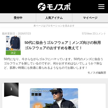
受付中
人気アイテム
マイページ
本ページはプロモーションを含みます
最終更新日：2026/07/23
571
View
23
コメント
50代に似合うゴルフウェア｜メンズ向けの秋用
ゴルフウェアのおすすめを教えて！
決定
50代になり、今さらながらゴルフにハマっています。50代のメンズに似合う
ゴルフウェアを探しているのですが、何かおすすめはないでしょうか？秋な
ど、肌寒い時期にも快適に着られるようなものでお願いします！
モノスポ編集部
1