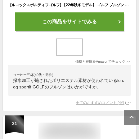
[ルコックスポルティフゴルフ] 【22年秋冬モデル】 ゴルフ ブルゾン 【CORE】 2WAY はっ水 防風 積極保温 ディタッチャブル ヒートナビ 定番 メンズ BK00(ブラック) 日本サイズL相当
この商品をサイトでみる
価格と在庫を
Amazon
でチェック
>>
コーヒー三杯(40代・男性)
撥水加工が施されたポリエステル素材が使われているle c
oq sportif GOLFのブルゾンはいかがですか。
全てのおすすめコメント
(
4
件)
>
21