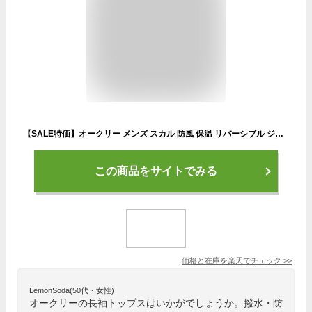
【SALE特価】オークリー メンズ スカル 防風 保温 リバーシブル ジャケット FOA402855 SKULL REVERSIBLE WIND JACKET 2.0 防寒 【新品】1WF2 Oakley 長袖 アウター トップス NOV2
この商品をサイトでみる
価格と在庫を
楽天
でチェック
>>
LemonSoda(50代・女性)
オークリーの長袖トップスはいかがでしょうか。撥水・防