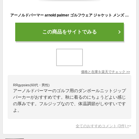
アーノルドパーマー arnold palmer ゴルフウェア ジャケット メンズ ダンボールニットジップパーカー AP220205L01 【2022年秋冬モデル】
この商品をサイトでみる
価格と在庫を
楽天
でチェック
>>
RRgypsies(60代・男性)
アーノルドパーマーのゴルフ用のダンボールニットジップ
パーカーがおすすめです。秋に着るのにちょうどよい感じ
の厚みです。フルジップなので、体温調節がしやすいです
よ。
全てのおすすめコメント
(
3
件)
>