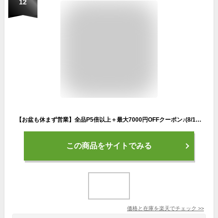
12
【お盆も休まず営業】全品P5倍以上＋最大7000円OFFクーポン♪(8/16 23:59まで) ミズノ メンズ 鹿の子 長袖 ポロシャツ E2MAAA30 ゴルフウェア [2023年春夏モデル] 【あす楽対応】 [有賀園ゴルフ]
この商品をサイトでみる
価格と在庫を
楽天
でチェック
>>