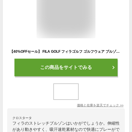
【40%OFFセール】 FILA GOLF フィラゴルフ ゴルフウェア ブルゾン メンズ ブランド 秋 冬 薄手 あったか 保温 防寒 ジップアップ ハイネック ジャケット アウター ストレッチ 伸縮性 吸汗速乾 ドライ UVカット 撥水 胸ポケット M L LL 3L ゆったり 大きいサイズ スポーツ
この商品をサイトでみる
価格と在庫を
楽天
でチェック
>>
クロスタータ
フィラのストレッチブルゾンはいかがでしょうか。伸縮性
があり動きやすく、吸汗速乾素材なので快適にプレーがで