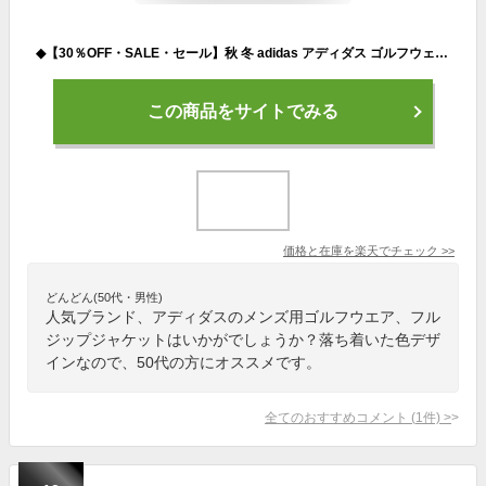
◆【30％OFF・SALE・セール】秋 冬 adidas アディダス ゴルフウェア WL549 ダンボールニット ファブリックミックス 防風 長袖 フルジップ ジャケット [吸汗速乾 ストレッチ] （メンズ）
この商品をサイトでみる
価格と在庫を
楽天
でチェック
>>
どんどん(50代・男性)
人気ブランド、アディダスのメンズ用ゴルフウエア、フル
ジップジャケットはいかがでしょうか？落ち着いた色デザ
インなので、50代の方にオススメです。
全てのおすすめコメント
(
1
件)
>