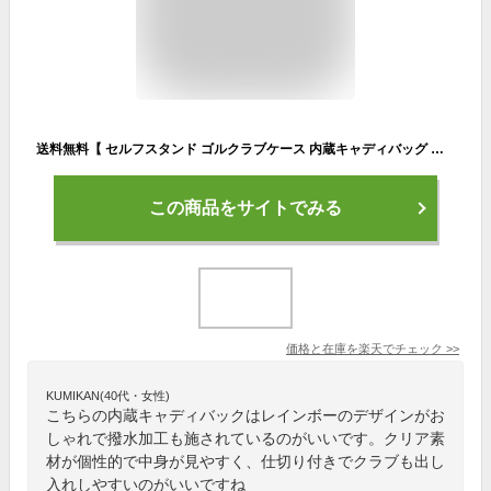
送料無料【 セルフスタンド ゴルクラブケース 内蔵キャディバッグ オーロラ 】 クリア 撥水加工 レインボー ショルダーベルト ゴルフバッグ ポケット 仕切り ハンドル 持ち手 キャリー 打ちっぱなし ラウンド ドライバー スケルトン かわいい おしゃれ レディース 【H】
この商品をサイトでみる
価格と在庫を
楽天
でチェック
>>
KUMIKAN(40代・女性)
こちらの内蔵キャディバックはレインボーのデザインがお
しゃれで撥水加工も施されているのがいいです。クリア素
材が個性的で中身が見やすく、仕切り付きでクラブも出し
入れしやすいのがいいですね