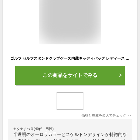
ゴルフ セルフスタンドクラブケース内蔵キャディバッグ レディース 女性用 軽量 カート型キャディバッグ ゴルフクラブ 9本 半透明 スケルトン オーロラカラー カラフル おしゃれ おもしろ かわいい 派手 大人可愛い 目立つ 特徴的 目印 ラウンド バック ゴルフ用品
この商品をサイトでみる
価格と在庫を
楽天
でチェック
>>
カタナまつり(40代・男性)
半透明のオーロラカラーとスケルトンデザインが特徴的な