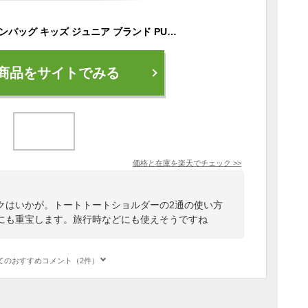
プーマ バッグ ボストンバッグ キッズ ジュニア ブランド PUMA プーマ TEAMFINAL チームバッグ ー ダッフルバッグ M グレー × ブラック スクールバッグ 子供用 男の子 小学生 スポーツバッグ 新品【あす楽】
商品をサイトでみる
価格と在庫を
楽天
でチェック
>>
クはいかが。トートトートショルダーの2通の使い方
にも重宝します。旅行時などにも使えそうですね
てのおすすめコメント（2件）