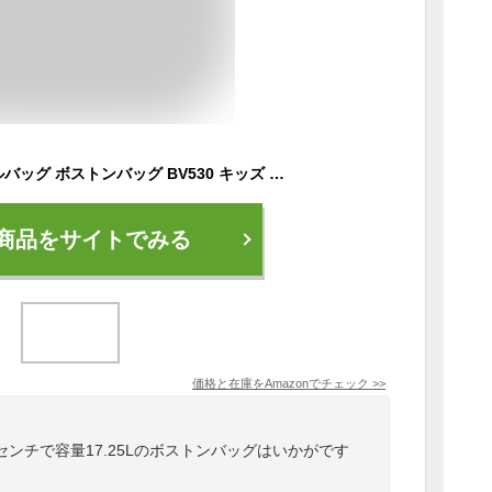
[アディダス] ダッフルバッグ ボストンバッグ BV530 キッズ ブラック(IB0365)
商品をサイトでみる
価格と在庫を
Amazon
でチェック
>>
0センチで容量17.25Lのボストンバッグはいかがです