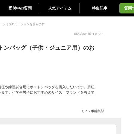
受付中の質問
人気アイテム
特集記事
質問
ージはプロモーションを含みます
668
View
16
コメント
トンバッグ（子供・ジュニア用）のお
遠征や練習試合用にボストンバッグを購入したいです。肩紐
います。小学生男子におすすめのサイズ・ブランドを教えて
モノスポ編集部