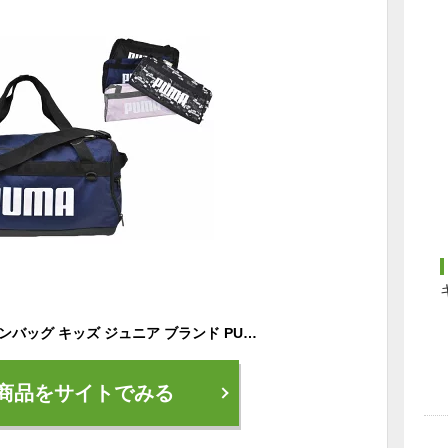
プーマ バッグ ボストンバッグ キッズ ジュニア ブランド PUMA プーマ チャレンジャー ダッフルバッグ S 35L ブラック ネイビー パールピンク ブラックロゴ スクールバッグ 子供用 男の子 小学生 スポーツバッグ 新品【あす楽】
商品をサイトでみる