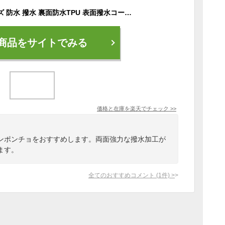
レインポンチョ キッズ 防水 撥水 裏面防水TPU 表面撥水コーティング 通園 男の子 女の子 子供 かわいい おしゃれ 雨具 レインウェア 保育園 幼稚園 小学生 収納バッグ付 カッパ ポンチョ レインコート 透明窓付き 通学 アウトドア XS S M L【メール便送料無料】 da023
商品をサイトでみる
価格と在庫を
楽天
でチェック
>>
ンポンチョをおすすめします。両面強力な撥水加工が
ます。
全てのおすすめコメント
(
1
件)
>