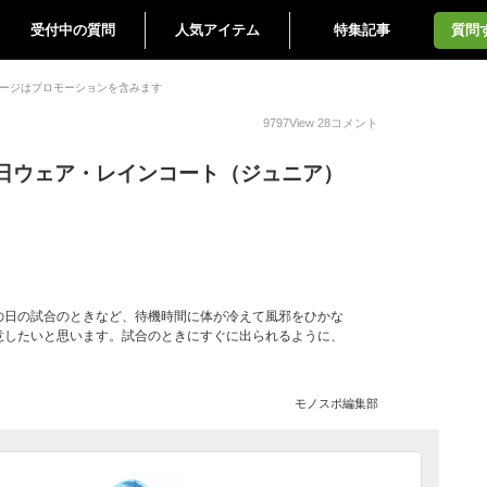
受付中の質問
人気アイテム
特集記事
質問
ージはプロモーションを含みます
9797
View
28
コメント
日ウェア・レインコート（ジュニア）
の日の試合のときなど、待機時間に体が冷えて風邪をひかな
意したいと思います。試合のときにすぐに出られるように、
モノスポ編集部