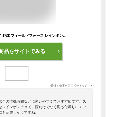
＼25日(木)全品P5倍／ 野球 フィールドフォース レインポンチョ レイン ポンチョ 雨具 少年用 ジュニア用 FRPC-1316-NVY Fieldforce 野球用品 スワロースポーツ
商品をサイトでみる
価格と在庫を
楽天
でチェック
>>
試合の待機時間などに使いやすくておすすめです。ス
なレインポンチョで、雨だけでなく泥も付着しにくい
にも活躍しそうですね。