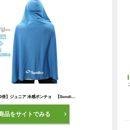
【1/25までポイント10倍】ジュニア 冷感ポンチョ 【Sondico|ソンディコ】サッカーフットサルジュニアウェアー23-e600j
商品をサイトでみる