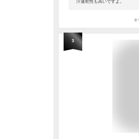
汗速乾性も高いですよ。
全
3