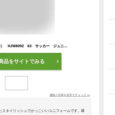
ヒュンメル（hummel） HJW8092 63 サッカー ジュニアポンチョ 21SU
商品をサイトでみる
価格と在庫を
楽天
でチェック
>>
たスタイリッシュでかっこいいユニフォームです。吸