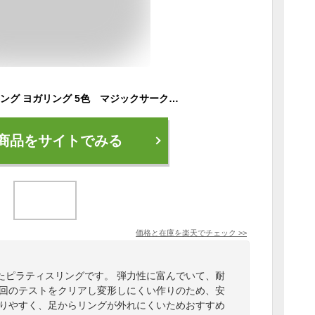
YUREN ピラティスリング ヨガリング 5色 マジックサークル エクササイズ フィットネス ヨガ ダイエット トレーニング ストレス解消 リング ストレッチ ヨガサークル ピラティスダイエットリング マジックサークル 運び便利 クリスマス
商品をサイトでみる
価格と在庫を
楽天
でチェック
>>
たピラティスリングです。 弾力性に富んでいて、耐
千回のテストをクリアし変形しにくい作りのため、安
握りやすく、足からリングが外れにくいためおすすめ