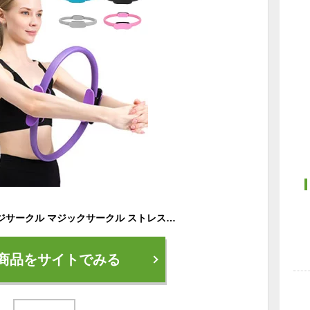
ヨガリング マッサージサークル マジックサークル ストレス解消 ピラティスリング エクササイズ フィットネス ヨガ ダイエット トレーニング ピラティス リング サークル ピラティスサークル ヨガサークル 筋トレ 高伸縮 滑り止め 持ち運び便利
商品をサイトでみる