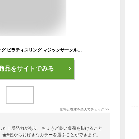
【送料無料】ヨガリング ピラティスリング マジックサークル ストレス解消 エクササイズ フィットネス ヨガ トレーニング ピラティス リング サークル ピラティスサークル ヨガサークル 筋トレ 海外通販
商品をサイトでみる
価格と在庫を
楽天
でチェック
>>
した！反発力があり、ちょうど良い負荷を掛けること
。全5色からお好きなカラーを選ぶことができます。