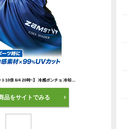
【エントリーでポイント10倍 6/4 20時~】 冷感ポンチョ 冷却ポンチョ スポーツ ザムスト 暑さ対策 暑さ対策グッズ 冷感グッズ アイスポンチョ 冷感 冷却 熱中症対策 冷感アイテム UV クーリング 大人 子ども ひんやりグッズ COOL SHADER クールシェイダー 即効冷感 -15℃
商品をサイトでみる