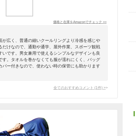
価格と在庫を
Amazon
でチェック
>>
面が広く、普通の細いクールリングより冷感を感じや
るだけなので、通勤や通学、屋外作業、スポーツ観戦
すいです。男女兼用で使えるシンプルなデザインも良
です。タオルを巻かなくても服が濡れにくく、バッグ
カバー付きなので、使わない時の保管にも助かります
全てのおすすめコメント
(
1
件)
>