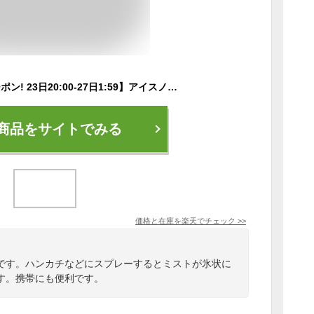
【P10倍&1000円クーポン! 23日20:00-27日1:59】アイスノン 冷んやり氷スプレー 134mL 白元アース 4902407025210 氷 スプレー 冷却 ハンカチ 熱中症対策 持ち運び レジャー アウトドア 熱中症対策グッズ 長期間 農作業 キッズ スポーツ サッカー 現場 瞬間氷
商品をサイトでみる
価格と在庫を
楽天
でチェック
>>
です。ハンカチなどにスプレーするとミストが氷状に
す。携帯にも便利です。