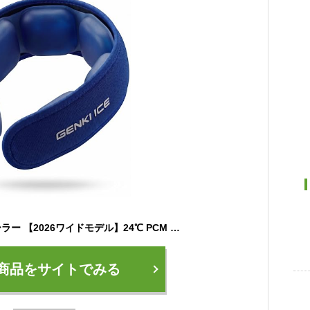
Genki Ice ネッククーラー 【2026ワイドモデル】24℃ PCM 首 冷やす 首用 冷却グッズ クールリング 軽量 結露しにくい カバー付き 通勤 通学 屋外作業 バイク 暑さ対策 熱中症対策 男女兼用 (ブルー)
商品をサイトでみる