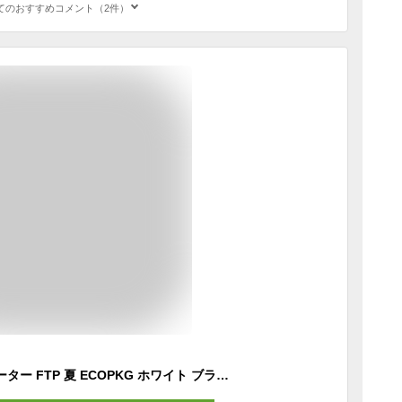
てのおすすめコメント（2件）
氷撃 ロングネックゲーター FTP 夏 ECOPKG ホワイト ブラック F FTP-25152413 スポーツ バスケットボール バレーボール 卓球 サッカー テニス 野球 熱中症 対策 熱中症対策 暑さ