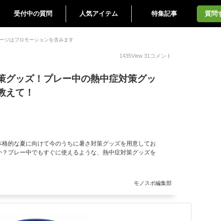
受付中の質問
人気アイテム
特集記事
質問
ージはプロモーションを含みます
1435
View
31
コメント
策グッズ！プレー中の熱中症対策グッ
教えて！
本格的な夏に向けて今のうちに暑さ対策グッズを用意してお
か？プレー中でもすぐに使えるような、熱中症対策グッズを
モノスポ編集部