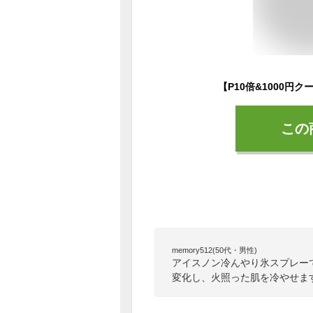
この
memory512(50代・男性)
アイスノン冷んやり氷スプレー
変化し、火照った肌を冷やせま