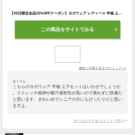
【30日限定全品10%OFFクーポン】ヨガウェア レディース 半袖 上下セットアップ ヨガトップス ヨガパンツ 2点セット ヨガTシャツ ピラティスウェア ショートパンツ一体型ヨガレギンス スポーツウェア フィットネスウェア トレーニングウェア 吸汗 速乾 ハイウエスト
この商品をサイトでみる
価格と在庫を
楽天
でチェック
>>
まくりん
こちらのヨガウェア 半袖 上下セットはいかがでしょうか
。ストレッチ精神や吸汗速乾性が高いので蒸れずに快適だ
と思います。きれいめでシニアの方にもぴったりだと思い
ますよ。
全てのおすすめコメント
(
2
件)
>