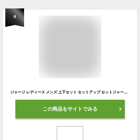
4
ジャージ レディース メンズ 上下セット セットアップ セットジャージ トレーニングウェア ラインジャージ スポーツ ルームウェア 部屋着 運動着 男性用 女性用 ランニング ジョギング ウォーキング ピンク ネイビー 水色 グリーン 緑色 PONTAPES ポンタペス PSS-690 《☆》
この商品をサイトでみる