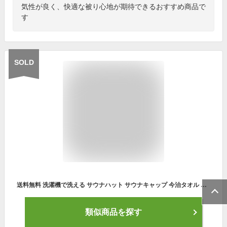
気性が良く、快適な被り心地が期待できるおすすめ商品で
す
SOLD
送料無料 洗濯機で洗える サウナハット サウナキャップ 今治タオル 日本製 高品質 抗菌 防臭 抗ウイルス サウナ サ活 キャップ 帽子 ハット 風呂 温泉 旅行 スポーツ アウトドア 洗える 吸水 速乾 ゆったり 綿100％ コットン
類似商品を探す