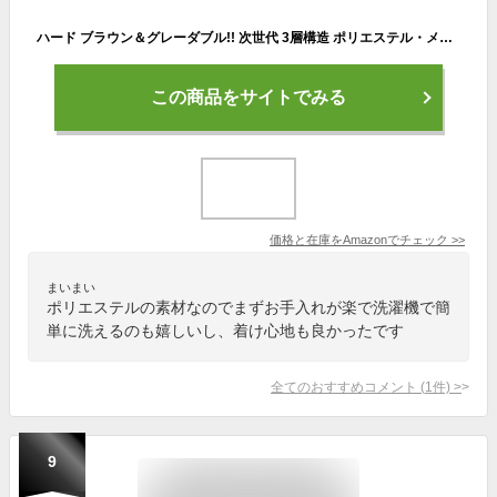
ハード ブラウン＆グレーダブル!! 次世代 3層構造 ポリエステル・メッシュ素材 特大サイズ! サウナハット リバーシブル オリジナル商品 男女兼用 ゆったり
この商品をサイトでみる
価格と在庫を
Amazon
でチェック
>>
まいまい
ポリエステルの素材なのでまずお手入れが楽で洗濯機で簡
単に洗えるのも嬉しいし、着け心地も良かったです
全てのおすすめコメント
(
1
件)
>
9