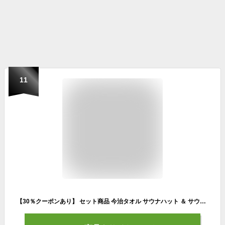
11
【30％クーポンあり】 セット商品 今治タオル サウナハット ＆ サウナマット ワッフル サウナ 帽子 今治 タオル 折りたたみ 洗える 選べる 整う サウナー サ活 温泉 岩盤浴 シート