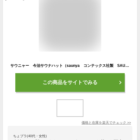
サウニャー 今治サウナハット（saunya コンテックス社製 SAUNA HAT サウナ 帽子 のぼせ防止 ととのい オーガニックコットン 今治 タオル地 パイル ポケット サイレントサウナ）【メール便送料無料】【DM】
この商品をサイトでみる
価格と在庫を
楽天
でチェック
>>
ちょプラ(40代・女性)