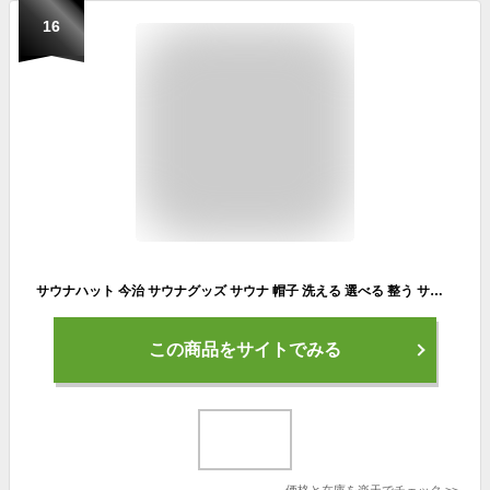
16
サウナハット 今治 サウナグッズ サウナ 帽子 洗える 選べる 整う サウナー サ活 温泉 岩盤浴キャップ アウトドア キャンプ テントサウナ メンズ レディース ABiL POCKET アビルポケット コンテックス kontex 母の日
この商品をサイトでみる
価格と在庫を
楽天
でチェック
>>