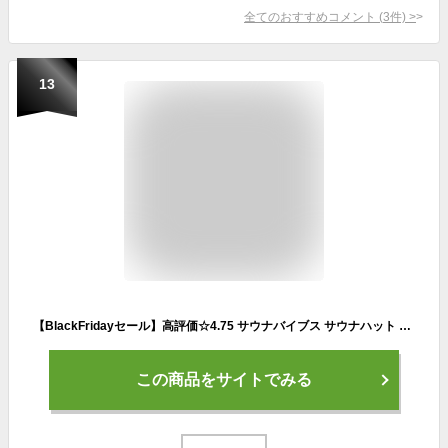
全てのおすすめコメント
(
3
件)
>
13
【BlackFridayセール】高評価☆4.75 サウナバイブス サウナハット 全11色 発色がきれいなパイル地 今治タオル認定 のぼせ防止 髪の傷み防止 深め FREEサイズ 日本製 洗濯OK 抗菌防臭 サウナ帽 サウナキャップ サウナグッズ メンズ レディース おしゃれ かわいい SAUNA VIBES
この商品をサイトでみる