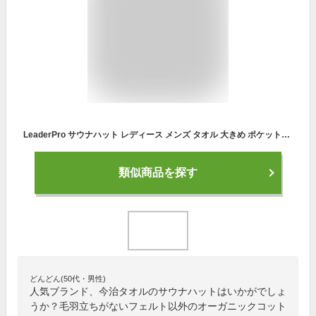
LeaderPro サウナハット レディース メンズ タオル 大きめ ポケット付き サウナキャップ 綿100％ コットン タオル生地 キー収納可能 おしゃれ かわいい 洗える 吸水 速乾 高品質 サウナグッズ ネイビー/カーキ/ブラック/ターコイズ
類似商品を探す
どんどん(50代・男性)
人気ブランド、今治タオルのサウナハットはいかがでしょ
うか？毛羽立ちがないフェルト以外のオーガニックコット