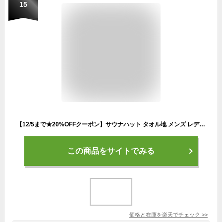
15
【12/5まで★20%OFFクーポン】サウナハット タオル地 メンズ レディース タオル生地 タオル素材 パイル地 洗濯可能 洗える サ活 サウナ帽子 サウナー サウナ ハット 帽子 髪 サウナグッズ サウナ用品 大きめ 14+ 101988 / ihat0544
この商品をサイトでみる
価格と在庫を
楽天
でチェック
>>