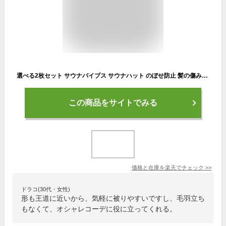
選べる2枚セット サウナバイブス サウナハット のぼせ防止 髪の傷み防止 今治タオル認定 ポケット付 洗濯OK 抗菌防臭 オーガニックコットン パイル地 フリーサイズ メンズ レディース サウナ帽子 サウナキャップ サウナグッズ SAUNA VIBES
この商品をサイトでみる
価格と在庫を
楽天
でチェック
>>
ドラコ(30代・女性)
形も王道に近いから、気軽に被りやすいですし、毛羽立ち
もなくて、オシャレコーデに役に立ってくれる。