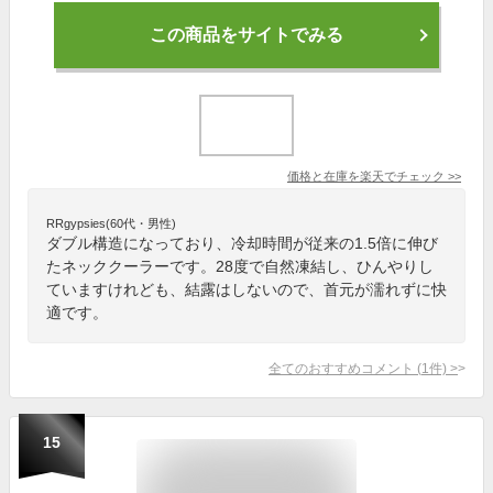
この商品をサイトでみる
価格と在庫を
楽天
でチェック
>>
RRgypsies(60代・男性)
ダブル構造になっており、冷却時間が従来の1.5倍に伸び
たネッククーラーです。28度で自然凍結し、ひんやりし
ていますけれども、結露はしないので、首元が濡れずに快
適です。
全てのおすすめコメント
(
1
件)
>
15