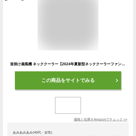
首掛け扇風機 ネッククーラー【2024年夏新型ネッククーラーファン・最新冷却式】HBITT 携帯扇風機 首掛け ネックファン 冷却プレート付き 瞬間冷却 風量3段階 羽根なし Type-C充電 4000mAh大容量バッテリー 長時間連続使用 液晶ディスプレイ 首かけ扇風機 熱中症対策 首掛けクーラー マスク蒸れ対策 アウトドア/通勤通学/作業/旅行/山登り/ハイキング (ダークグレー)
この商品をサイトでみる
価格と在庫を
Amazon
でチェック
>>
あみあみあみ(40代・女性)