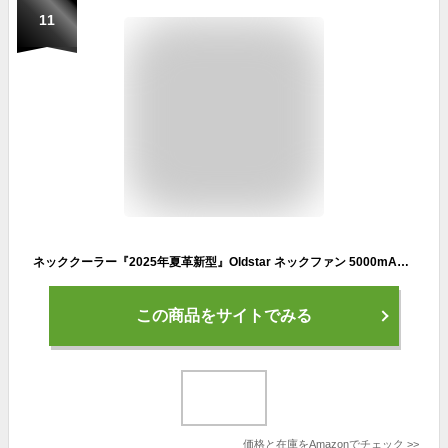
11
ネッククーラー『2025年夏革新型』Oldstar ネックファン 5000mAh 首掛け扇風機 LEDディスプレイ表示 携帯扇風機 瞬時冷却&熱中症対策 3段階風量調整 静音設計 超長時間連続稼働 折りたたみ式 羽なし自由角度調整可 Type -C充電式 遠足/自宅/家事などに最適 日本語取扱説明書付き（ブラック&ブラック）
この商品をサイトでみる
価格と在庫を
Amazon
でチェック
>>