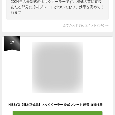
2024年の最新式のネッククーラーです。機械の首に直接
あたる部分に冷却プレートがついており、効果を高めてく
れます
全てのおすすめコメント
(
1
件)
>
17
NISSYO【日本正規品】ネッククーラー 冷却プレート 静音 首掛け扇風機 ネックファン 強力 長時間連続稼働 人間工学設計 軽量 3段階風量調整 360度送風 USB充電式 ギフト ペルチェ 強風 大容量 携帯クーラー 小型 首掛けクーラー 熱中症対策 プレゼント 一年保証 ロイヤルブルー