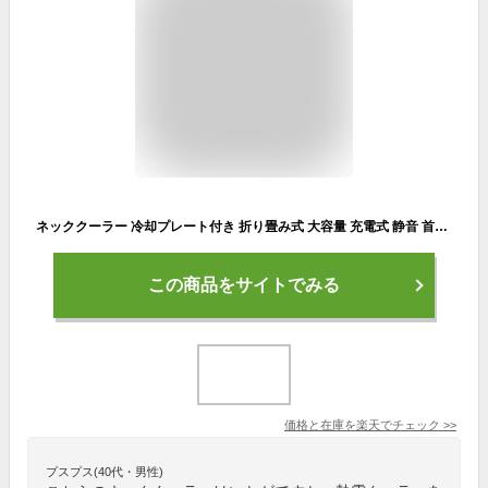
ネッククーラー 冷却プレート付き 折り畳み式 大容量 充電式 静音 首掛け扇風機 羽なし 長時間 静音 軽量 首かけ扇風機 ホワイト ピンク 半導体冷却 扇風機 ポータブル 小型 軽量 戸外 子供 父の日
この商品をサイトでみる
価格と在庫を
楽天
でチェック
>>
プスプス(40代・男性)