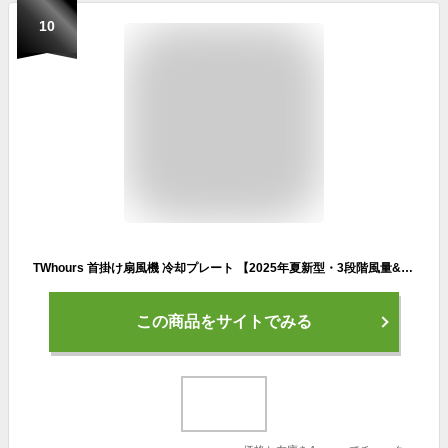
10
TWhours 首掛け扇風機 冷却プレート 【2025年夏新型・3段階風量&冷感調節・超長冷感プレート】瞬間冷却ネッククーラー 首掛けクーラー -16℃体感温度ダウン U型ネックファン LEDディスプレイ表示 Type-C充電 4000mAh大容量 6つの大型送風口 羽なし 上下送風 自由に調節可能 軽量 持ち運び便利 熱中症対策 父の日/母の日/誕生日 プレゼント ギフト (ホワイト)
この商品をサイトでみる