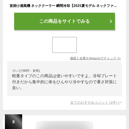
首掛け扇風機 ネッククーラー 瞬間冷却【2025夏モデル ネックファン 冷感 MAX-20℃】3段階風量＆冷感調節 ハンディクーラー おしゃれ 上下方向送風 羽根なし 角度調節可能 半導体冷却プレート 6000mAh大容量 Type-C充電式 首掛けファン 静音 節電 省エネ 携帯扇風機 LCD液晶ディスプレイ 熱中症対策/誕生日/プレゼント (黒)
この商品をサイトでみる
価格と在庫を
Amazon
でチェック
>>
りいど(40代・女性)
軽量タイプのこの商品は使いやすいですよ。冷却プレート
付きだから集中的に体をひんやり冷やすなので暑さ対策に
良い。
全てのおすすめコメント
(
1
件)
>
8