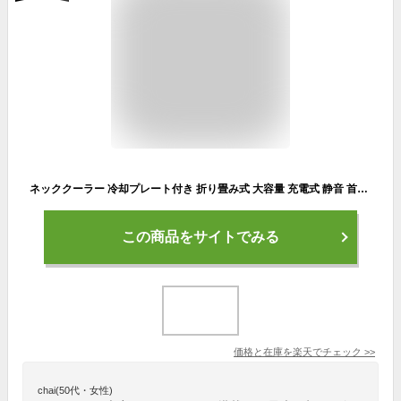
ネッククーラー 冷却プレート付き 折り畳み式 大容量 充電式 静音 首掛け扇風機 羽なし 長時間 静音 軽量 首かけ扇風機 ホワイト ピンク 半導体冷却 扇風機 ポータブル 小型 軽量 戸外 子供 父の日
この商品をサイトでみる
価格と在庫を
楽天
でチェック
>>
chai(50代・女性)