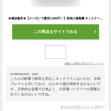
★感涙激安★【クーポンで最安1,580円！】首掛け扇風機 ネッククーラー 軽量 静音 羽根なし ネックファン Type-C充電 720°送風 大容量バッテリー 冷却 クール 冷却プレート付 冷感 ひんやり LED表示 立体冷風 首かけ扇風機 くびかけ扇風機 携帯扇風機 首かけ 羽根なし
この商品をサイトでみる
価格と在庫を
楽天
でチェック
>>
KUMIKAN(40代・女性)
こちらの軽量で静音な羽なしネックファンはいかが。冷却
プレートも付いており、ひんやり感が持続するのもいいで
す。立体的な送風で心地よく、大容量バッテリーが搭載さ
れているのもいいですね。
全てのおすすめコメント
(
4
件)
>