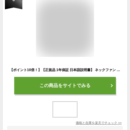
【ポイント10倍！】【正規品 1年保証 日本語説明書】 ネックファン ネッククーラー 冷却プレート 冷風 扇風機 首掛け 首かけ 首掛け扇風機 羽なし ハンディファン ポータブル ファン 静音 ハンズフリー 充電式 軽量 高品質 長時間 おしゃれ ひんやり 軽い
この商品をサイトでみる
価格と在庫を
楽天
でチェック
>>