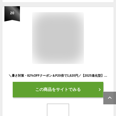
20
＼暑さ対策・82%OFFクーポン＆P20倍で1,620円／【2025進化型】首掛け扇風機 軽量 静音 冷感 羽根なし ネッククーラー ネックファン 5段階風量 扇風機 首かけ LED表示 携帯扇風機 1秒冷感 Type-C充電 360°送風 大容量バッテリー 暑さ対策 子供大人兼用 通勤/通学
この商品をサイトでみる