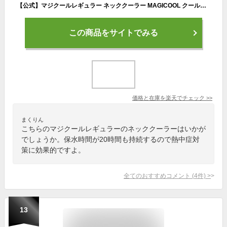
【公式】マジクールレギュラー ネッククーラー MAGICOOL クールリング 冷感グッズ ひんやりグッズ 熱中症対策グッズ 軽い 布 暑さ対策 長時間 長持ち 首 冷やす フェス 屋外 ビジネス アイスリング 犬 自転車 農作業 通勤 繰り返し アウトドア 防災 冷却 冷たい スポーツ
この商品をサイトでみる
価格と在庫を
楽天
でチェック
>>
まくりん
こちらのマジクールレギュラーのネッククーラーはいかが
でしょうか。保水時間が20時間も持続するので熱中症対
策に効果的ですよ。
全てのおすすめコメント
(
4
件)
>
13