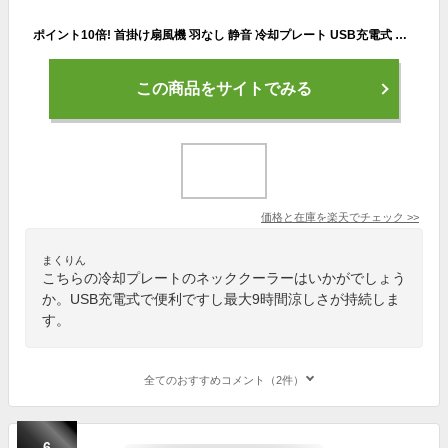
ポイント10倍! 首掛け扇風機 羽なし 静音 冷却プレート USB充電式 大容量 長時間 軽量 首かけ扇風機 ネッククーラー ポータブル ネックバンド 小型 軽量 戸外 子供 父の日
この商品をサイトでみる
価格と在庫を
楽天
でチェック
>>
まくりん
こちらの冷却プレートのネッククーラーはいかがでしょう
か。USB充電式で便利ですし最大9時間涼しさが持続しま
す。
全てのおすすめコメント（2件）
6