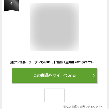
4
【激アツ価格・クーポンで4,680円】首掛け扇風機 2025 冷却プレート付 首かけ 扇風機 瞬間冷感 ネッククーラー 羽なし 携帯扇風機 USB充電式 ネックファン 小型 軽量 大風量 ファン 首かけ クール 冷感 2400mAh 9H長時間稼働 3段階風量 夏対策 ギフト 送料無料
この商品をサイトでみる
価格と在庫を
楽天
でチェック
>>