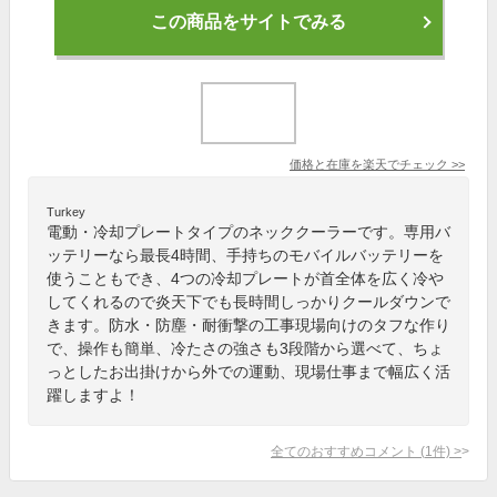
この商品をサイトでみる
価格と在庫を
楽天
でチェック
>>
Turkey
電動・冷却プレートタイプのネッククーラーです。専用バ
ッテリーなら最長4時間、手持ちのモバイルバッテリーを
使うこともでき、4つの冷却プレートが首全体を広く冷や
してくれるので炎天下でも長時間しっかりクールダウンで
きます。防水・防塵・耐衝撃の工事現場向けのタフな作り
で、操作も簡単、冷たさの強さも3段階から選べて、ちょ
っとしたお出掛けから外での運動、現場仕事まで幅広く活
躍しますよ！
全てのおすすめコメント
(
1
件)
>