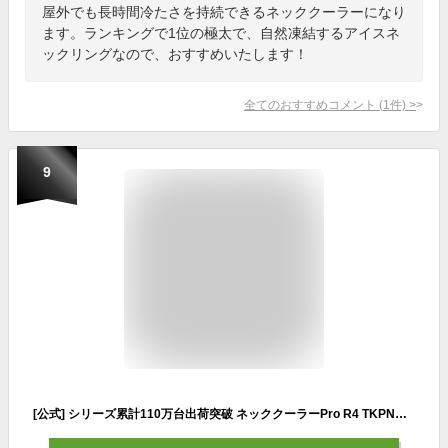
屋外でも長時間冷たさを持続できるネッククーラーになり
ます。ランキングで1位の極太で、自然凍結するアイスネ
ックリングなので、おすすめいたします！
全てのおすすめコメント
(
1
件)
>
9
[公式] シリーズ累計110万台出荷突破 ネッククーラーPro R4 TKPNC22BK サンコー 夏用 冷却 涼しい 冷感 ネッククーラープロ 炎天下 熱中症 猛暑 対策 外仕事 庭仕事 冷感グッズ 首掛けクーラー