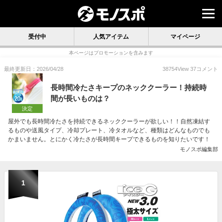
受付中
人気アイテム
マイページ
本ページはプロモーションを含みます
最終更新日：2026/04/28
38754
View
37
コメント
長時間冷たさキープのネッククーラー！持続時
間が長いものは？
決定
屋外でも長時間冷たさを持続できるネッククーラーが欲しい！！自然凍結す
るものや送風タイプ、冷却プレート、冷タオルなど、種類はどんなものでも
かまいません。とにかく冷たさが長時間キープできるものを知りたいです！
モノスポ編集部
1