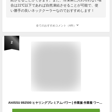
合は22℃以下であれば自然凍結させることが可能で、使
い勝手の良いネッククーラーなのでおすすめします！
全てのおすすめコメント（4件）
2
Ah!ISSU 892500 ヒヤリングプレミアムパワー [ 作業服 作業着 ワークウェア ネッククーラー 熱中症対策 涼しい 節電 猛暑対策 暑さ対策 メンズ 男性 中産 CHUSAN シーズクラブ ]