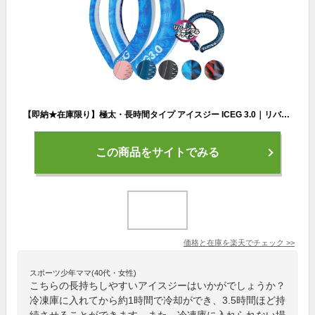
【即納★在庫限り】極太・長時間タイプ アイスジー ICEG 3.0｜リバーシブルデザイン 首元冷却 ネッククーラー 山真製鋸 アイスG 極太サイズ 長持ち 外出 アウトドア 熱中症対策 クールリング アイスリング 首掛け【メール便送料無料】【DM】
この商品をサイトでみる
価格と在庫を
楽天
でチェック
>>
スポーツ少年ママ(40代・女性)
こちらの長持ちしやすいアイスジーはいかがでしょうか？
冷凍庫に入れてから約1時間で冷却ができ、3.5時間ほど持
続させることができます。また、冷凍庫に入れられない場