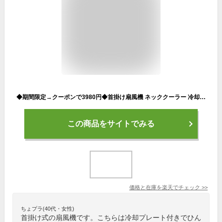
◆期間限定→クーポンで3980円◆首掛け扇風機 ネッククーラー 冷却プレート付き 首掛けファン 瞬時冷却 ひんやり 涼しい 静音 軽量 携帯便利 羽根なし マイナスイオン 強風 ハンディファン 冷感グッズ ネックファン 熱中症対策 マスク蒸れ対策 花火大会 通学
この商品をサイトでみる
価格と在庫を
楽天
でチェック
>>
ちょプラ(40代・女性)
首掛け式の扇風機です。こちらは冷却プレート付きでひん