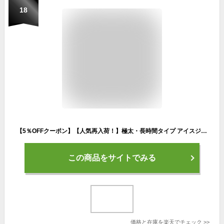
18
【5％OFFクーポン】【人気再入荷！】極太・長時間タイプ アイスジー ICEG 3.0 リバーシブルデザイン 首元冷却 ネッククーラー 山真製鋸 アイスG【メール便送料無料】【DM】
この商品をサイトでみる
価格と在庫を
楽天
でチェック
>>