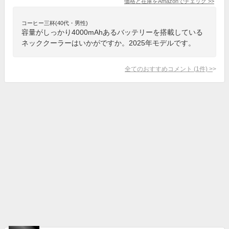
価格と在庫を
Amazon
でチェック
>>
コーヒー三杯(40代・男性)
容量がしっかり4000mAhあるバッテリーを搭載している
ネッククーラーはいかがですか。2025年モデルです。
全てのおすすめコメント
(
1
件)
>