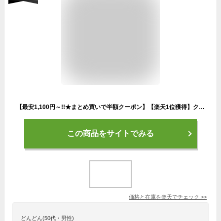
【最安1,100円～!!★まとめ買いで半額クーポン】【楽天1位獲得】クールリング 超極太 28℃『長時間タイプ』 ヒヤイ ビッグ HYAY 太い 首太 XL 男性 太めトーン アイススヌード TONE ice snood big クール冷感リング ネッククーラー 大人 アイスネックリング 冷感 ひんやり
この商品をサイトでみる
価格と在庫を
楽天
でチェック
>>
どんどん(50代・男性)