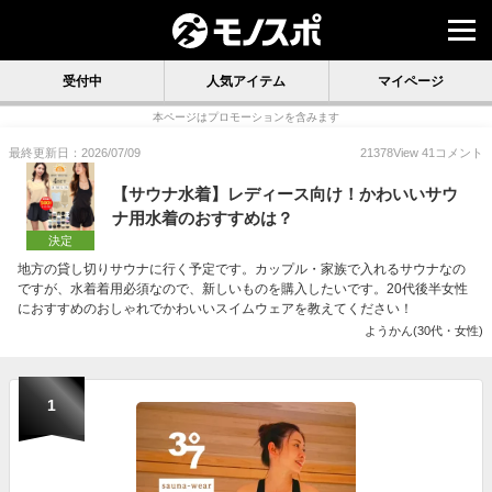
受付中
人気アイテム
マイページ
本ページはプロモーションを含みます
最終更新日：2026/07/09
21378
View
41
コメント
【サウナ水着】レディース向け！かわいいサウ
ナ用水着のおすすめは？
決定
地方の貸し切りサウナに行く予定です。カップル・家族で入れるサウナなの
ですが、水着着用必須なので、新しいものを購入したいです。20代後半女性
におすすめのおしゃれでかわいいスイムウェアを教えてください！
ようかん(30代・女性)
1