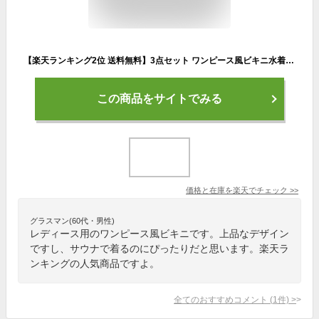
【楽天ランキング2位 送料無料】3点セット ワンピース風ビキニ水着 セパレート 大人かわいい 大人可愛い 体型カバー レディース セレブ 盛れる アニマル ブラック 露出少なめ 華奢見せ サウナ用水着
この商品をサイトでみる
価格と在庫を
楽天
でチェック
>>
グラスマン(60代・男性)
レディース用のワンピース風ビキニです。上品なデザイン
ですし、サウナで着るのにぴったりだと思います。楽天ラ
ンキングの人気商品ですよ。
全てのおすすめコメント
(
1
件)
>