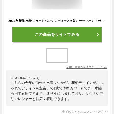
2023年新作 水着 ショートパンツ レディース 6分丈 サーフパンツ サーフショーツ 海パン ハーフパンツ ラッシュガード 体型カバー ミドル ロング プール 海 海水浴 サーフィン サウナ ヨガ おしゃれ 水陸両用 S/M/L
この商品をサイトでみる
価格と在庫を
楽天
でチェック
>>
KUMIKAN(40代・女性)
こちらの今年の新作の水着はいかが。花柄デザインがおし
ゃれでデザインも豊富。6分丈で体型カバーもでき、水陸
両用で着用できます。速乾性にも優れており、サウナやマ
リンレジャーと幅広く着用できます。
全てのおすすめコメント
(
1
件)
>