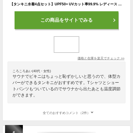
【タンキニ水着4点セット】UPF50+ UVカット率99.9% レディース 体型カバー Tシャツ ラッシュガード 半袖 セパレート ショートパンツ 短パン 大きいサイズ 20/30/40/50代 ミセス 花柄 シンプル 小胸 ホルターネック 盛れる お腹/太もも/お尻 露出控え紫外線対策 ママ水着
この商品をサイトでみる
価格と在庫を
楽天
でチェック
>>
ころころあい(40代・女性)
サウナでビキニはちょっと恥ずかしいと思うので、体型カ
バーができるタンキニがおすすめです。Tシャツとショー
トパンツもついているのでサウナから出たあとも温度調節
ができます。
全てのおすすめコメント（2件）
6