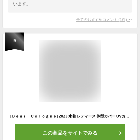
います。
全てのおすすめコメント
(
1
件)
>
9
[Ｄｅａｒ Ｃｏｌｏｇｎｅ] 2023 水着 レディース 体型カバー UVカット 2点セット オーバーサイズ Tシャツ サーフパンツ ts008set2 半袖・ブラック×ベージュ 9号M
この商品をサイトでみる