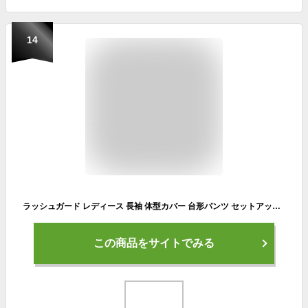
14
ラッシュガード レディース 長袖 体型カバー 台形パンツ セットアップ 水陸両用 水着 UVカット率 99%以上 UPF50+ おしゃれ かわいい ひんやり フードなし 肩 サイド フリル 薄手 黒 白 二の腕 ウエスト お尻 太もも カバーアップ ピクニック 紫外線対策
この商品をサイトでみる