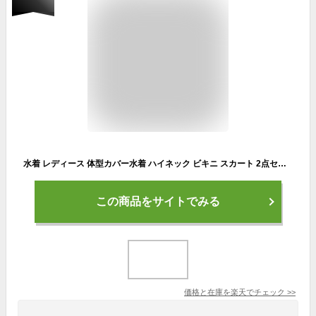
水着 レディース 体型カバー水着 ハイネック ビキニ スカート 2点セット ママ水着 20代 30代 40代 オトナ女子 レース 無地 上下別柄 フレア バックシャン かわいい セクシー パッド付き 小胸 バスト 盛れる お洒落 モノトーン 露出控えめ 黒 白
この商品をサイトでみる
価格と在庫を
楽天
でチェック
>>