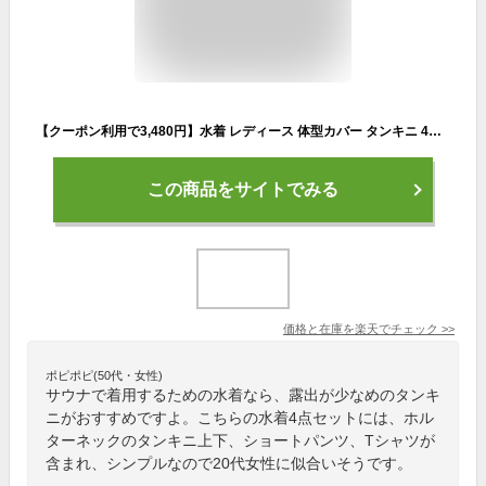
【クーポン利用で3,480円】水着 レディース 体型カバー タンキニ 4点セットラッシュT 半袖シャツ UVカット UPF50+ ラッシュガード ショートパンツ 無地 30代 40代 50代 Tシャツ 袖付き S/M/L/XL ホルターネック
この商品をサイトでみる
価格と在庫を
楽天
でチェック
>>
ポピポピ(50代・女性)
サウナで着用するための水着なら、露出が少なめのタンキ
ニがおすすめですよ。こちらの水着4点セットには、ホル
ターネックのタンキニ上下、ショートパンツ、Tシャツが
含まれ、シンプルなので20代女性に似合いそうです。