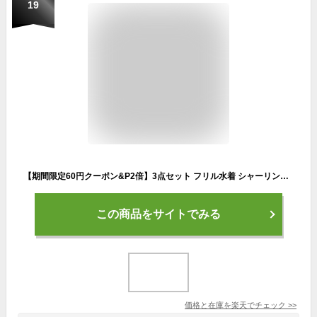
19
【期間限定60円クーポン&P2倍】3点セット フリル水着 シャーリング ランダムドット柄【楽天ランキング1位 送料無料】 セパレート レディース ビキニ ノンワイヤー 露出少なめ 体系カバー 大人かわいい 中学生 高校生 大人 サウナ用水着 sauna モテ水着
この商品をサイトでみる
価格と在庫を
楽天
でチェック
>>