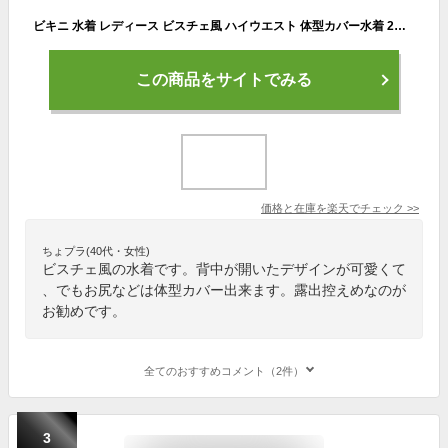
ビキニ 水着 レディース ビスチェ風 ハイウエスト 体型カバー水着 2点セット バックシャン バックフリル かわいい おしゃれ セパレート パッド一体型 ワイヤー入り ギンガムチェック セクシー お尻 太もも カバーアップ 露出控えめ ママ水着 20代 30代 40代 即日発送
この商品をサイトでみる
価格と在庫を
楽天
でチェック
>>
ちょプラ(40代・女性)
ビスチェ風の水着です。背中が開いたデザインが可愛くて
、でもお尻などは体型カバー出来ます。露出控えめなのが
お勧めです。
全てのおすすめコメント（2件）
3