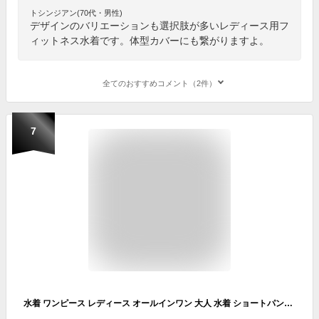
トシンジアン(70代・男性)
デザインのバリエーションも選択肢が多いレディース用フ
ィットネス水着です。体型カバーにも繋がりますよ。
全てのおすすめコメント（2件）
7
水着 ワンピース レディース オールインワン 大人 水着 ショートパンツ 女性 セクシー 海 温泉 プール みずぎ 遊び 小胸 ぽっちゃり ママ水着 ワンピース水着 体型カバー水着 レディース 可愛い 黒 太ももカバー出来る ショートパンツ