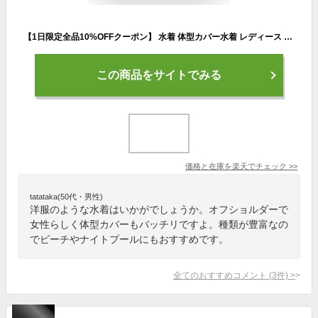
【1日限定全品10%OFFクーポン】 水着 体型カバー水着 レディース ビキニ オフショルダー スカート ショートパンツ 4点セット オトナ女子 10代 20代 30代 40代 大人 ママ水着 かわいい セクシー フリル 二の腕 お尻 カバーアップ バスト 盛れる おしゃれ
この商品をサイトでみる
価格と在庫を
楽天
でチェック
>>
tatataka(50代・男性)
洋服のような水着はいかがでしょうか。オフショルダーで
女性らしく体型カバーもバッチリですよ。種類が豊富なの
でビーチやナイトプールにもおすすめです。
全てのおすすめコメント
(
3
件)
>