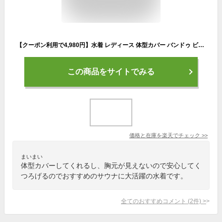
【クーポン利用で4,980円】水着 レディース 体型カバー バンドゥ ビキニ 長袖シャツ ラッシュガード UPF50+ UVカット ショートパンツ 4点セット セパレート ボタン付き 無地 20代 30代 40代 ママ水着 おしゃれ トレンド 二の腕 ウエスト お尻
この商品をサイトでみる
価格と在庫を
楽天
でチェック
>>
まいまい
体型カバーしてくれるし、胸元が見えないので安心してく
つろげるのでおすすめのサウナに大活躍の水着です。
全てのおすすめコメント
(
2
件)
>