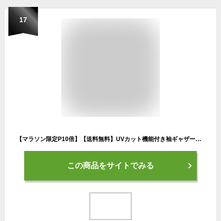
17
【マラソン限定P10倍】【送料無料】UVカット機能付き袖ギャザー長袖ラッシュガードパーカー レディース 水着 M L 大人かわいい 大人可愛い 10代 20代 30代 体型カバー UVカット 華奢見え 露出少なめ お洒落 おしゃれ サウナ用水着
この商品をサイトでみる