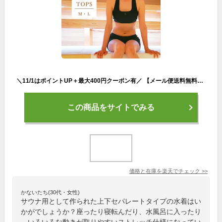
＼11/1はポイントUP＋最大400円クーポン有／ 【メール便送料無料】サウナ「37（サウナ）」サウナウェアトップス（ブラック）【サウナ水着 ヨガ スポーツウェア ユニセックス 男性 女性 サウナ女子 サウナグッズ シンプル メンズ ジム 水着 レディース セパレート】
この商品をサイトでみる
価格と在庫を
楽天
でチェック
>>
かないたち(30代・女性)
サウナ用として作られた上下セパレートタイプの水着はい
かがでしょうか？座ったり寝転んだり、水風呂に入ったり
、いろいろな動きが取りやすいストレッチ仕様になってい