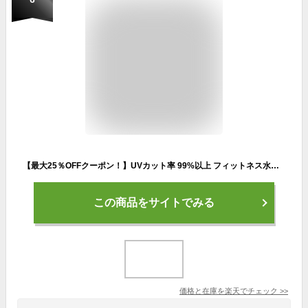
【最大25％OFFクーポン！】UVカット率 99%以上 フィットネス水着 レディース セパレート かわいい 体型カバー水着 ビキニ 大きいサイズ ぽっちゃり 長袖ラッシュガード ショートパンツ トレンカ 5点セット 20代 30代 40代 50代 60代 女性ミセス
この商品をサイトでみる
価格と在庫を
楽天
でチェック
>>