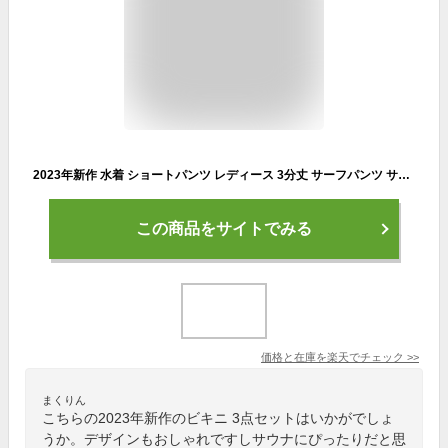
2023年新作 水着 ショートパンツ レディース 3分丈 サーフパンツ サーフショーツ 海パン ハーフパンツ ラッシュガード 体型カバー ミドル ロング プール 海 海水浴 サーフィン サウナ ヨガ おしゃれ 水陸両用 S/M/L
この商品をサイトでみる
価格と在庫を
楽天
でチェック
>>
まくりん
こちらの2023年新作のビキニ 3点セットはいかがでしょ
うか。デザインもおしゃれですしサウナにぴったりだと思