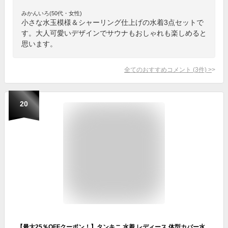
みかんいろ(50代・女性)
小さな水玉模様＆シャーリング仕上げの水着3点セットで
す。大人可愛いデザインでサウナもおしゃれも楽しめると
思います。
全てのおすすめコメント
(
3
件)
>
20
【最大25％OFFクーポン！】タンキニ 水着 レディース 体型カバー水着 長袖ラッシュガード 大きいサイズ ショートパンツ 4点上下セット 20代 30代 40代 50代 60代 オトナ女子 UVカット率 99% UPF50+ ミセス ママ水着 ぽっちゃり 無地