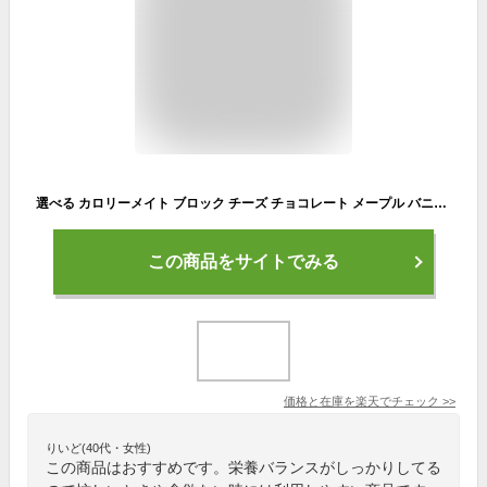
選べる カロリーメイト ブロック チーズ チョコレート メープル バニラ フルーツ 1箱& ソイジョイ 12種 アソート soyjoy セット まとめ買い 詰め合わせ 栄養補給 バランス栄養食 大豆バー 低GI おやつ ダイエット中 間食 低GI食品 大豆 お菓子 おいしいおかし 小腹 手軽
この商品をサイトでみる
価格と在庫を
楽天
でチェック
>>
りいど(40代・女性)
この商品はおすすめです。栄養バランスがしっかりしてる