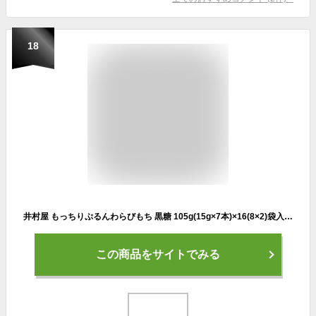
18
井村屋 もっちりぷるんわらびもち 黒糖 105g(15g×7本)×16(8×2)袋入｜ 送料無料 和菓子 餅 わらび餅
この商品をサイトでみる