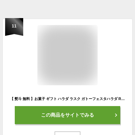
11
【 熨斗 無料 】お菓子 ギフト ハラダ ラスク ガトーフェスタハラダ R4 化粧中箱 【2枚/1袋 × 13袋(26枚入)】グーテ デ ロワ 大量 配る 焼き菓子 手土産 お菓子 退職 ホワイトチョコレート 会社 送料無料 2025 お歳暮 人気ランキング
この商品をサイトでみる