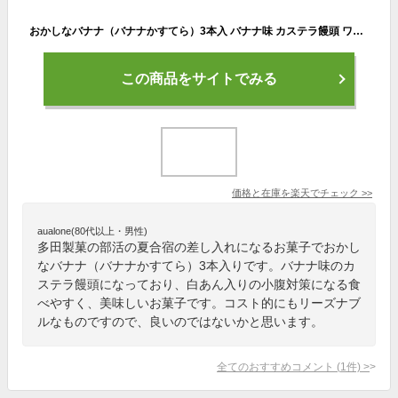
おかしなバナナ（バナナかすてら）3本入 バナナ味 カステラ饅頭 ワッフル 100均 美味しい 小腹対策 保育園 幼稚園 学童 小学生 おやつ 夜食 常備おやつ お手軽おやつ 部活帰り こしあん 白あん 焼き菓子
この商品をサイトでみる
価格と在庫を
楽天
でチェック
>>
aualone(80代以上・男性)
多田製菓の部活の夏合宿の差し入れになるお菓子でおかし
なバナナ（バナナかすてら）3本入りです。バナナ味のカ
ステラ饅頭になっており、白あん入りの小腹対策になる食
べやすく、美味しいお菓子です。コスト的にもリーズナブ
ルなものですので、良いのではないかと思います。
全てのおすすめコメント
(
1
件)
>