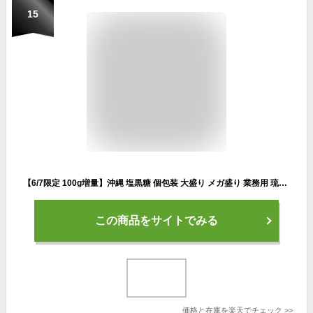
15
【6/7限定 100g増量】沖縄 塩黒糖 個包装 大盛り メガ盛り 業務用 琉球黒糖 沖縄産 黒砂糖 加工黒糖 お菓子 カルシウム ミネラル 熱中症対策 沖縄県 宮古多良間産 黒糖 使用 塩こくとう おすすめ ひとくち 一口サイズ 人気 ご当地 スイーツ おやつ 送料無料
この商品をサイトでみる
価格と在庫を
楽天
でチェック
>>