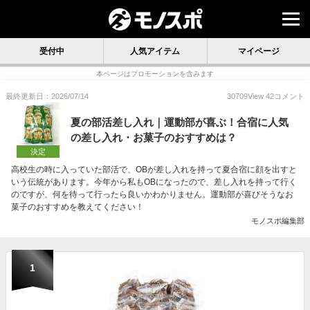
受付中
人気アイテム
マイページ
本ページはプロモーションを含みます
最終更新日：2026/07/14
30709
View
42
コメント
夏の部活差し入れ｜運動部が喜ぶ！合宿に人気
の差し入れ・お菓子のおすすめは？
決定
高校生の時に入っていた部活で、OBが差し入れを持って夏合宿に顔を出すと
いう伝統があります。今年から私もOBになったので、差し入れを持って行く
のですが、何を待って行ったら良いかわかりません。運動部が喜びそうなお
菓子のおすすめを教えてください！
モノスポ編集部
1