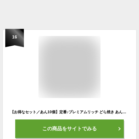
16
【お得なセット／あん10個】定番♪プレミアムリッチ どら焼き あんたっぷりどら10個入 送料無料（北海道・沖縄・一部地域を除く）│ 和菓子 御供 お取り寄せ あんこ どら焼き ギフト 名古屋 詰め合わせ 父の日 母の日
この商品をサイトでみる