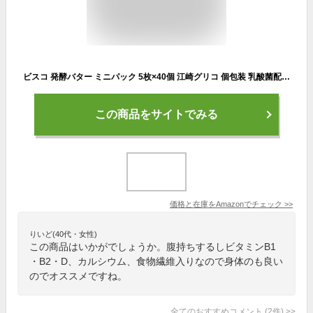
ビスコ 発酵バター ミニパック 5枚×40個 江崎グリコ 個包装 乳酸菌配合 クッキー ビスケット お菓子 おかし
この商品をサイトでみる
価格と在庫を
Amazon
でチェック
>>
りいど(40代・女性)
この商品はいかがでしょうか。腹持ちするしビタミンB1
・B2・D、カルシウム、食物繊維入りなので身体のも良い
のでオススメですね。
全てのおすすめコメント
(
2
件)
>