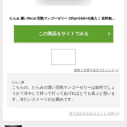
たらみ 濃い0kcal 完熟マンゴーゼリー 195g×24(6×4)個入｜ 送料無料 お菓子 ゼリー おやつ カロリーオフ
この商品をサイトでみる
価格と在庫を
楽天
でチェック
>>
だんご鼻
こちらの、たらみの濃い完熟マンゴーゼリーは如何でしょ
うか？冷やして持って行ってあげればとても喜ぶと思いま
す。冷たいスイーツがお薦めです。
全てのおすすめコメント
(
1
件)
>