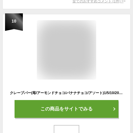
全てのおすすめコメント
(
1
件)
>
10
クレープバー(苺/アーモンドチョコ/バナナチョコ/アソート)1/5/10/20本(お取り寄せグルメ お菓子 敬老の日プレゼント スイーツ お中元ギフト 夏ギフト アイス 冷凍クレープ 個包装 手土産 差し入れ 小分け お土産 帰省土産 gift set 文化祭 北国からの贈り物 産直ギフト)
この商品をサイトでみる