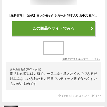
【送料無料】【公式】ヨックモック シガール 48本入り お中元 夏ギフト プレゼント お取り寄せ ギフト プチギフト クッキー 洋菓子 お菓子 焼き菓子 スイーツ フィナンシェ 詰め合わせ 手土産 食べ物 個包装 お礼 お祝い
この商品をサイトでみる
価格と在庫を
楽天
でチェック
>>
あみあみあみ(40代・女性)
部活動の時には大勢でい一気に食べると思うのでできるだ
けみんなにいきわたる大容量でスティック状で食べやすい
ものがお勧めです
全てのおすすめコメント
(
3
件)
>