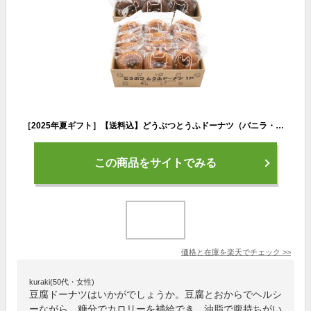
［2025年夏ギフト］【送料込】どうぶつとうふドーナツ（バニラ・ココア）24個セット豆腐 おから 菓子 国内産大豆100％ 贈り物 おうちカフェ 個包装
この商品をサイトでみる
価格と在庫を
楽天
でチェック
>>
kuraki(50代・女性)
豆腐ドーナツはいかがでしょうか。豆腐とおからでヘルシ
ーながら、糖分でカロリーを補給でき、油脂で腹持ちがい