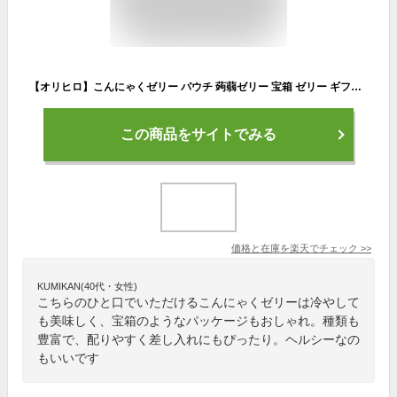
【オリヒロ】こんにゃくゼリー パウチ 蒟蒻ゼリー 宝箱 ゼリー ギフト 8種類 960g プレミアムカフェ 3種類 1200g ゼリー 詰め合わせ プレゼント ヘルシー おやつ ダイエット 女性 子供 イベント 差し入れ 送料無料
この商品をサイトでみる
価格と在庫を
楽天
でチェック
>>
KUMIKAN(40代・女性)
こちらのひと口でいただけるこんにゃくゼリーは冷やして
も美味しく、宝箱のようなパッケージもおしゃれ。種類も
豊富で、配りやすく差し入れにもぴったり。ヘルシーなの
もいいです