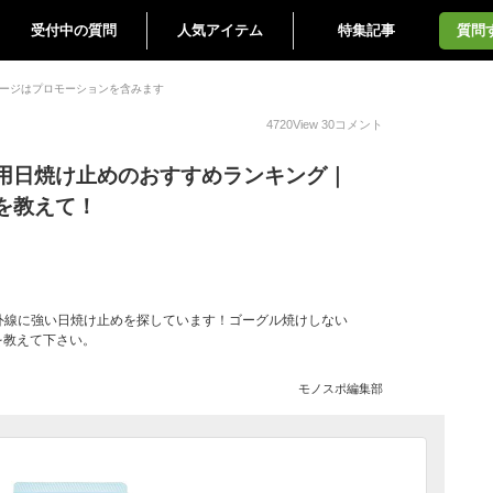
受付中の質問
人気アイテム
特集記事
質問
ージはプロモーションを含みます
4720
View
30
コメント
用日焼け止めのおすすめランキング｜
を教えて！
外線に強い日焼け止めを探しています！ゴーグル焼けしない
を教えて下さい。
モノスポ編集部