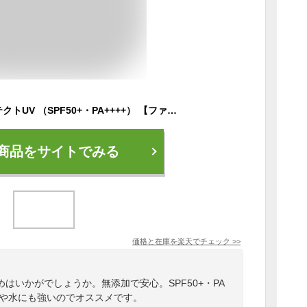
サンガード50+ プロテクトUV （SPF50+・PA++++） 【ファンケル 公式】[FANCL 日焼け止め 日焼けどめ uv 無添加 ウォータープルーフ 全身用 紫外線対策 化粧品 ボディ 乾燥 uvミルク メイク下地 化粧下地 下地 ノンケミカル]
商品をサイトでみる
価格と在庫を
楽天
でチェック
>>
はいかがでしょうか。無添加で安心。SPF50+・PA
汗や水にも強いのでオススメです。