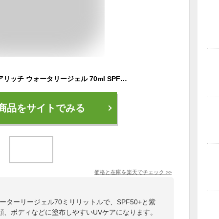
花王 ビオレ UV アクアリッチ ウォータリージェル 70ml SPF50+ PA++++ 日焼け止め オススメ UV 首 顔からだ用 スキンケア ヒアルロン酸 保湿 kao Biore ウォータープループ 石鹸で落ちる 化粧下地 日やけ止めジェル
商品をサイトでみる
価格と在庫を
楽天
でチェック
>>
ーターリージェル70ミリリットルで、SPF50+と紫
顔、ボディなどに塗布しやすいUVケアになります。