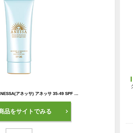
アネッサ(ANESSA) ANESSA(アネッサ) アネッサ 35-49 SPF モイスチャーUV マイルドジェル N 日焼け止め 無香料
商品をサイトでみる