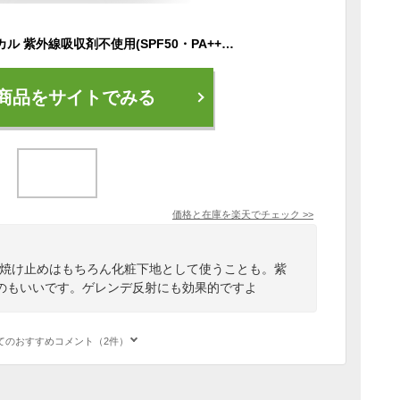
日焼け止め ノンケミカル 紫外線吸収剤不使用(SPF50・PA++++)ロングUVA日焼け止め UVカット クリーム ノンケミカル ウォータープルーフ UVミルク サンブロック 60g 化粧下地 紫外線 春夏秋冬 ホワイト透明 薄づき レジャー 海 プール スキースノボ 反射 日光 太陽
商品をサイトでみる
価格と在庫を
楽天
でチェック
>>
日焼け止めはもちろん化粧下地として使うことも。紫
のもいいです。ゲレンデ反射にも効果的ですよ
てのおすすめコメント（2件）