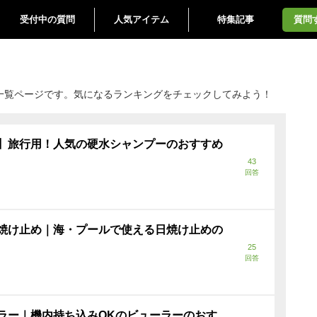
受付中の質問
人気アイテム
特集記事
質問
一覧ページです。気になるランキングをチェックしてみよう！
】旅行用！人気の硬水シャンプーのおすすめ
43
回答
焼け止め｜海・プールで使える日焼け止めの
25
回答
ラー｜機内持ち込みOKのビューラーのおす