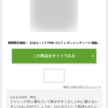
期間限定価格！【2点セット】PGM ゴルフ レギンス レディース 接触冷感 UVカット 吸汗速乾 ストレッチ 美脚 スパッツ ゴルフウェア インナー 夏用 ひんやり 日焼け対策 スリムフィット アウトドア ボトムス軽量 通気性
この商品をサイトでみる
価格と在庫を
楽天
でチェック
>>
はなまる(50代・男性)
ストレッチ性に優れていて動きやすくおしゃれに履けるレ
ギンスはいかがでしょうか。ひんやりとして気持ちがいい