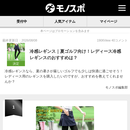
受付中
人気アイテム
マイページ
本ページはプロモーションを含みます
最終更新日：2026/08/08
1906
View
40
コメント
冷感レギンス｜夏ゴルフ向け！レディース冷感
レギンスのおすすめは？
決定
冷感レギンスなら、夏の暑さが厳しいゴルフでも少しは快適に過ごせそう！
レディース用のレギンスを購入したいのですが、おすすめを教えてくれませ
んか？
モノスポ編集部
1