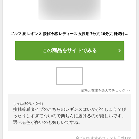
ゴルフ 夏 レギンス 接触冷感 レディース 女性用 7分丈 10分丈 日焼け対策 ゴルフウェア ゴルフパンツ 蒸れ ない 吸汗速乾 熱中症対策 日本製 冷感 ゴルフ女子 服 涼しい 紫外線カット UVカット 細見え ゆったり スポーツレギンス スパッツ ロング ヨガ ゴルフインナー
この商品をサイトでみる
価格と在庫を
楽天
でチェック
>>
ちゃゆ(50代・女性)
接触冷感タイプのこちらのレギンスはいかがでしょう？ぴ
ったりしすぎてないので楽ちんに履けるのが嬉しいです。
選べる色が多いのも嬉しいですね。
全てのおすすめコメント
(
1
件)
>