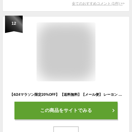
全てのおすすめコメント
(
1
件)
>
12
【4/24マラソン限定20%OFF】 【送料無料】【メール便】 レーヨン レギンス スパッツ レディース タイツ 涼感 接触冷感 吸水速乾 ひんやり 涼しい 夏用 インナー 10分 7分 5分 3分 1分 黒 チャコール グレー M-L L-LL LL-3L ヨガ ルームウェア インナー
この商品をサイトでみる