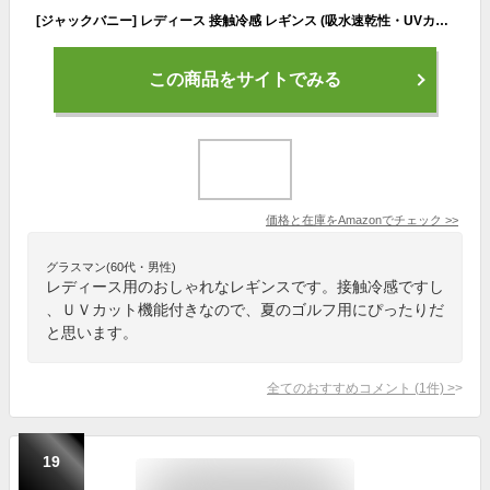
[ジャックバニー] レディース 接触冷感 レギンス (吸水速乾性・UVカット) / ゴルフ インナー / 262-4183350 120_ネイビー FR
この商品をサイトでみる
価格と在庫を
Amazon
でチェック
>>
グラスマン(60代・男性)
レディース用のおしゃれなレギンスです。接触冷感ですし
、ＵＶカット機能付きなので、夏のゴルフ用にぴったりだ
と思います。
全てのおすすめコメント
(
1
件)
>
19