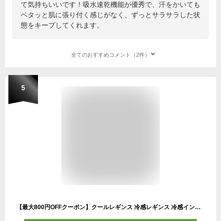
て気持ちいいです！吸水速乾機能が優秀で、汗をかいても
ベタッと肌に張り付く感じがなく、ずっとサラサラした状
態をキープしてくれます。
全てのおすすめコメント（2件）
5
【最大800円OFFクーポン】クールレギンス 冷感レギンス 冷感インナー スポーツレギンス スポーツスパッツ インナー タイツ uvカット スポーツウェア レディース ゴルフウェア ヨガウェア ランニング ヨガパンツ 接触冷感 吸水速乾 夏用 水陸両用 水着 クール