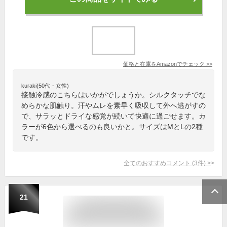
価格と在庫を
Amazon
でチェック
>>
kuraki(50代・女性)
接触冷感のこちらはいかがでしょうか。シルクタッチでな
めらかな肌触り。汗やムレを素早く吸収して外へ逃がすの
で、サラッとドライな感覚が続いて快適に過ごせます。カ
ラーが6色から選べるのも良いかと。サイズはMとLの2種
です。
全てのおすすめコメント
(
3
件)
>
21