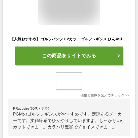
【人気おすすめ】 ゴルフパンツ UVカット ゴルフレギンス ひんやり レディース レギンス 女性 接触冷感 ゴルフウェア ストレッチ GOLF 日焼け対策 UVカット 豊富なカラー 春 夏 美脚 レディース ハイウエスト 涼しい 紫外線 UV UVカット
この商品をサイトでみる
価格と在庫を
楽天
でチェック
>>
RRgypsies(60代・男性)
PGMのゴルフレギンスがおすすめです。定評あるメーカ
ーです。接触冷感でひんやりしていますよ。しっかりUV
カットできます。カラバリ豊富でチョイスできます。