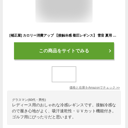
[補正屋] カロリー消費アップ 【接触冷感 着圧レギンス】 雪音 夏用 涼感 日焼け防止 八分丈 スリムレギンス 吸水速乾 サラサラ スポーツ レディース UVカット
この商品をサイトでみる
価格と在庫を
Amazon
でチェック
>>
グラスマン(60代・男性)
レディース用のおしゃれな冷感レギンスです。接触冷感な
ので履き心地がよく、吸汗速乾性・ＵＶカット機能付き。
ゴルフ用にぴったりだと思います。