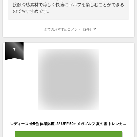
接触冷感素材で涼しく快適にゴルフを楽しむことができる
のでおすすめです。
全てのおすすめコメント（2件）
7
レディース 全5色 体感温度 -3° UPF 50+ メガゴルフ 夏の雪 トレンカ レギンス uvカット 冷感 スポーツ ゴルフ インナー コラーゲン配合生地追加 【UV-F602 UV-C-F602】【ウィメンズ メガアイスクールウェアシリーズ】【ネコポス 対応】02P05Nov16