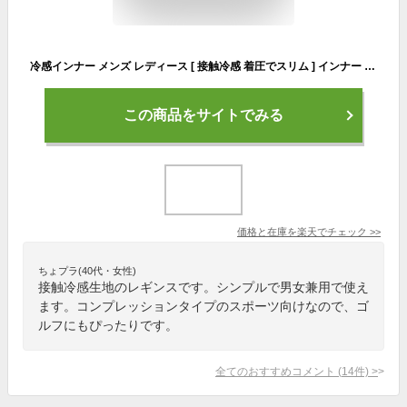
冷感インナー メンズ レディース [ 接触冷感 着圧でスリム ] インナー パンツ スポーツタイツ レギンス タイツ スパッツ コンプレッションウェア トレーニングウェア ランニングウェア スポーツウェア ゴルフウェア ヨガウェア 肌着 登山 ゴルフ 野球 サッカー ラドウェザー
この商品をサイトでみる
価格と在庫を
楽天
でチェック
>>
ちょプラ(40代・女性)
接触冷感生地のレギンスです。シンプルで男女兼用で使え
ます。コンプレッションタイプのスポーツ向けなので、ゴ
ルフにもぴったりです。
全てのおすすめコメント
(
14
件)
>