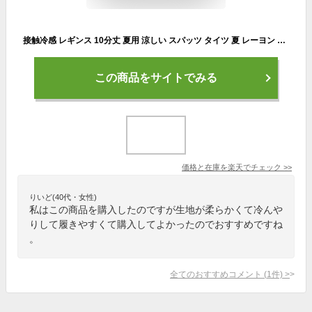
接触冷感 レギンス 10分丈 夏用 涼しい スパッツ タイツ 夏 レーヨン 冷感インナー 涼感 黒、チャコール M/L/LL/3L ブラック レディース クールビズ ひんやり ヨガウエア フィットネスボトム エアロビクス ジャズダンス 社交ダンス エクササイズ 大きいサイズ メール便可2
この商品をサイトでみる
価格と在庫を
楽天
でチェック
>>
りいど(40代・女性)
私はこの商品を購入したのですが生地が柔らかくて冷んや
りして履きやすくて購入してよかったのでおすすめですね
。
全てのおすすめコメント
(
1
件)
>