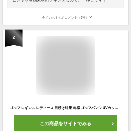
全てのおすすめコメント（7件）
2
ゴルフ レギンス レディース 日焼け対策 冷感 ゴルフパンツ UVカット ゴルフレギンス レディース レギンス ゴルフウェア 夏 吸汗速乾 ひんやり インナー トレンカ パンツ 美脚 スポーツストッキング 接触冷感 スパッツ 着圧 アウトドア 日焼け防止 熱中症対策 女性ゴルフ
この商品をサイトでみる