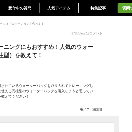
受付中の質問
人気アイテム
特集記事
質問
ージはプロモーションを含みます
1788
View
17
コメント
ーニングにもおすすめ！人気のウォー
柱型）を教えて！
目されているウォーターバッグを取り入れてトレーニングし
に使える円柱型のウォーターバッグを購入しようと思ってい
を教えてください！
モノスポ編集部