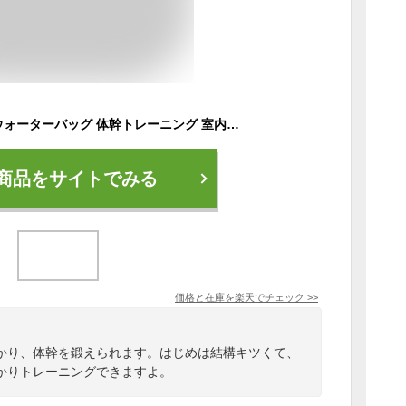
【レビュー高評価】ウォーターバッグ 体幹トレーニング 室内 ダイエット フィットネス ウォーターダンベル 体幹 鍛える 筋トレ 36L エクササイズ PIVOT-GEAR 家 トレーニング 器具 コア 水 ダンベル ウエスト 筋力アップ ウェイトトレーニング 宅トレ 10kg 15kg 20kg
商品をサイトでみる
価格と在庫を
楽天
でチェック
>>
かり、体幹を鍛えられます。はじめは結構キツくて、
かりトレーニングできますよ。