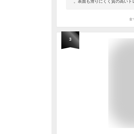
。表面も滑りにくく質の高いト
全
3