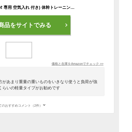
ウォーターバッグ (15ℓ 専用 空気入れ 付き) 体幹トレーニング 器具 筋トレ器具 ウォーターダンベル 水 ウォーターバック （15L）【poyel】
商品をサイトでみる
価格と在庫を
Amazon
でチェック
>>
方があまり重量の重いものをいきなり使うと負荷が強
くらいの軽量タイプがお勧めです
てのおすすめコメント（2件）