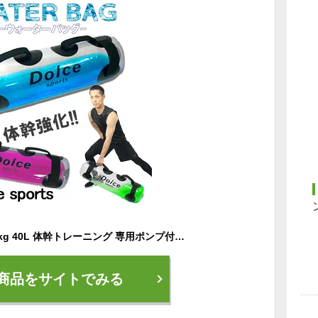
ウォーターバッグ 40kg 40L 体幹トレーニング 専用ポンプ付き###水バッグ25CM###
商品をサイトでみる