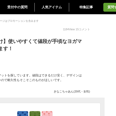
受付中の質問
人気アイテム
特集記事
質問
ージはプロモーションを含みます
1184
View
15
コメント
け】使いやすくて値段が手頃なヨガマ
ます！
マットを探しています。値段はできるだけ安く、デザインは
いので耐久性もそこそこのものがほしいです。
きなこちゃあん(20代・女性)