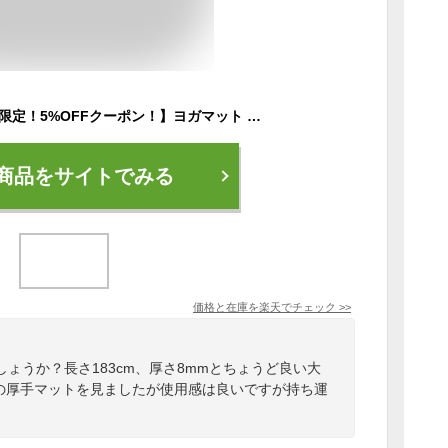
【送料無料＆6月期間限定！5%OFFクーポン！】ヨガマット 8mm ノンスリップヨガマット(183×61×0.8cm) ヨガマット ストレッチ ヨガ ラグ トレーニング エクササイズ ホットヨガ クッション ピラティス ダイエット 首 腰痛 肩コリ
商品をサイトでみる
価格と在庫を
楽天
でチェック
>>
ょうか？長さ183cm、厚さ8mmとちょうど良い大
mの厚手マットを見ましたが使用感は良いですが持ち運