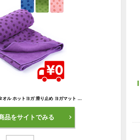
収納ケース付き ヨガタオル ホットヨガ 滑り止め ヨガマット ヨガラグ ストレッチ ピラティス マット 洗える 軽量 吸水 速乾
商品をサイトでみる