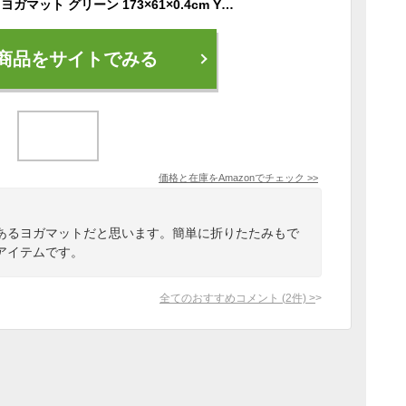
トーン tone たためるヨガマット グリーン 173×61×0.4cm YM-01
商品をサイトでみる
価格と在庫を
Amazon
でチェック
>>
あるヨガマットだと思います。簡単に折りたたみもで
アイテムです。
全てのおすすめコメント
(
2
件)
>