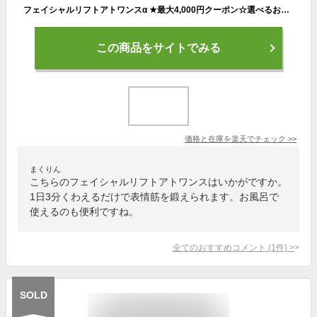
フェイシャルリフトアトワンスα ★最大4,000円クーポン☆選べるおまけ★360°振動 オムニ フェイシャルリフトアトワンスα 送料無料 ほうれい線 リフトアップ 美顔器 グッズ 器具 フェイス ケア 表情筋トレーニング YMO-103 60s oiu
この商品をサイトでみる
価格と在庫を
楽天
でチェック
>>
まくりん
こちらのフェイシャルリフトアトワンスはいかがですか。
1日3分くわえるだけで表情筋を鍛えられます。お風呂で
使えるのも便利ですね。
全てのおすすめコメント
(
1
件)
>
SOLD