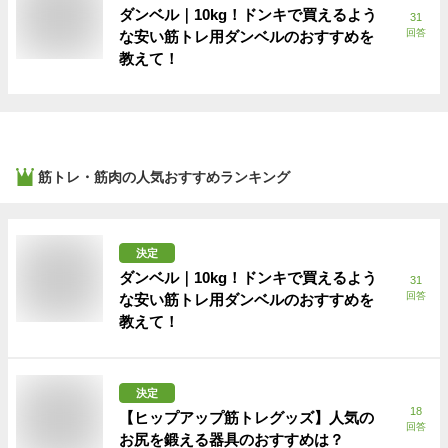
ダンベル｜10kg！ドンキで買えるよう
31
回答
な安い筋トレ用ダンベルのおすすめを
教えて！
筋トレ・筋肉
の人気おすすめランキング
決定
ダンベル｜10kg！ドンキで買えるよう
31
回答
な安い筋トレ用ダンベルのおすすめを
教えて！
決定
18
【ヒップアップ筋トレグッズ】人気の
回答
お尻を鍛える器具のおすすめは？