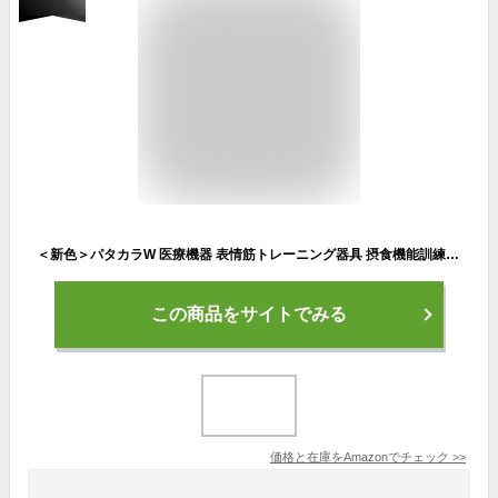
＜新色＞パタカラW 医療機器 表情筋トレーニング器具 摂食機能訓練 MFT メディカル パタカラ体操 Welfare ウェルフェア 2020
この商品をサイトでみる
価格と在庫を
Amazon
でチェック
>>