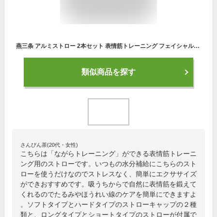
燕三条 アルミストロー 2本セット 表情筋トレーニング フェイシャルフィットネス 洗浄用ブラシ 収納 マイストロー 日本製 美つ華 頬 表情筋 フェイスエクササイズ フェイスライン 口角 嚥下訓練 嚥下顔筋トレ ほうれい線 アルミ クールストロー
類似商品を探す
さんぴん茶(20代・女性)
こちらは「ながらトレーニング」ができる表情筋トレーニ
ング用のストローです。いつもの水分補給にこちらのスト
ローを使うだけなのでストレスなく、簡単にエクササイズ
ができおすすめです。吸うちからで自然に表情筋を鍛えて
くれるのでたるみやほうれい線のケアを簡単にできますよ
。ソフトタイプとハードタイプのストローキャップの２種
類と、ロングタイプとショートタイプのストローが付属で