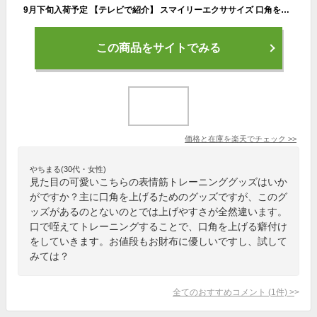
9月下旬入荷予定 【テレビで紹介】 スマイリーエクササイズ 口角を上げるグッズ 笑顔 顔のたるみケアグッズ 顔痩せ 表情筋トレーニング
この商品をサイトでみる
価格と在庫を
楽天
でチェック
>>
やちまる(30代・女性)
見た目の可愛いこちらの表情筋トレーニンググッズはいか
がですか？主に口角を上げるためのグッズですが、このグ
ッズがあるのとないのとでは上げやすさが全然違います。
口で咥えてトレーニングすることで、口角を上げる癖付け
をしていきます。お値段もお財布に優しいですし、試して
みては？
全てのおすすめコメント
(
1
件)
>