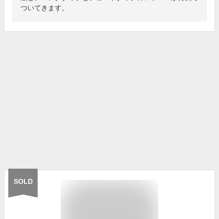
ついてきます。
SOLD