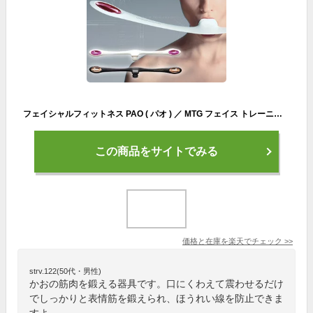
フェイシャルフィットネス PAO ( パオ ) ／ MTG フェイス トレーニング 表情筋 顔 たるみ 器具 引き締め 筋肉 【TBSショッピング】
この商品をサイトでみる
価格と在庫を
楽天
でチェック
>>
strv.122(50代・男性)
かおの筋肉を鍛える器具です。口にくわえて震わせるだけ
でしっかりと表情筋を鍛えられ、ほうれい線を防止できま
すよ。