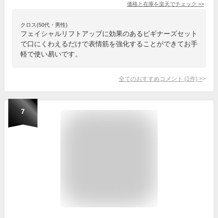
価格と在庫を
楽天
でチェック
>>
クロス(50代・男性)
フェイシャルリフトアップに効果のあるビギナーズセット
で口にくわえるだけで表情筋を強化することができてお手
軽で使い易いです。
全てのおすすめコメント
(
1
件)
>
7