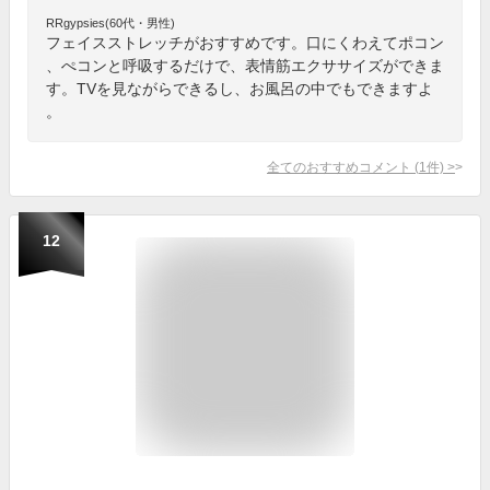
RRgypsies(60代・男性)
フェイスストレッチがおすすめです。口にくわえてポコン
、ぺコンと呼吸するだけで、表情筋エクササイズができま
す。TVを見ながらできるし、お風呂の中でもできますよ
。
全てのおすすめコメント
(
1
件)
>
12