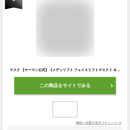
マスク 【ヤーマン公式】《メディリフト フェイスリフトマスク 》ネイビー ブラック グレージュ｜リフトケア 2重構造 表情筋 フェイスライン 引き上げ 小顔 手洗い メイク崩れ 洗えるマスク プレゼント ギフト 女性
この商品をサイトでみる
価格と在庫を
楽天
でチェック
>>