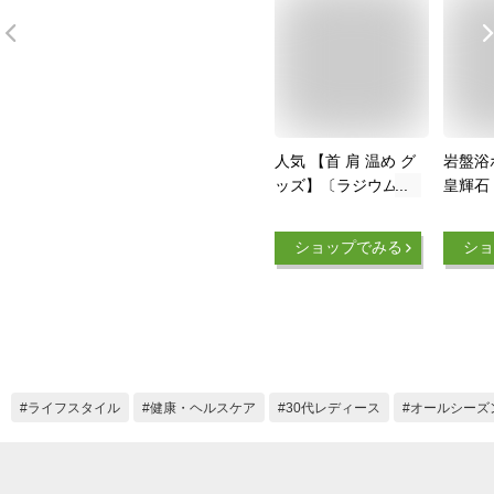
人気 【首 肩 温め グ
岩盤浴
ッズ】〔ラジウム温
皇輝石
感サポーター 首 肩
医療用
背中〕 サポーター
ズ 温
ショップでみる
ショ
ネックウォーマー マ
り 温
ッサージ 肩当て 肩
寒さ対
あて あったか 暖か
疲労 
肩こり 日本製 国産
線 マ
冷え 対策 つけ襟 付
ラッピ
け襟 の 傷 隠し エコ
プレゼ
節電 対策 防寒 送料
敬老の
ライフスタイル
健康・ヘルスケア
30代レディース
オールシーズ
無料 a2