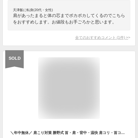
天津飯に転身(20代・女性)
肩があったまると体の芯までポカポカしてくるのでこちら
をおすすめします。お値段もお手ごろかと思います。
全てのおすすめコメント
(
1
件)
>
SOLD
＼年中無休／ 肩こり対策 勝野式 首・肩・背中・温快 肩コリ・首コリにいい、温感のツボを温めて冷え知らず！ 首こり 肩こり 解消グッズ 温め ネックウォーマー