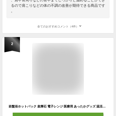
るので肩こりなどの体の不調の改善が期待できる商品です
。
全てのおすすめコメント（4件）
2
岩盤浴ホットパック 皇輝石 電子レンジ 医療用 あったかグッズ 温活グッズ 肩こり 温める 冷え対策 寒さ対策 腰痛 眼精疲労 疲れ目 遠赤外線 マイナスイオン ラッピング ギフト プレゼント 母の日 敬老の日