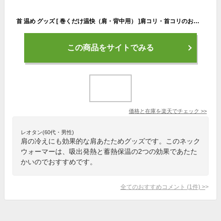
首 温め グッズ [ 巻くだけ温快（肩・背中用） ]肩コリ・首コリのお悩みの方 温感のツボを温めて冷え知らずの首こり 肩こり 解消グッズです 首元 温める 首 肩 コリ 予防 対策 首こり 肩こり 解消グッズ メイダイ 冷え性対策ネックウォーマー 肩こり 対策【あす楽】
この商品をサイトでみる
価格と在庫を
楽天
でチェック
>>
レオタン(60代・男性)
肩の冷えにも効果的な肩あたためグッズです。このネック
ウォーマーは、吸出発熱と蓄熱保温の2つの効果であたた
かいのでおすすめです。
全てのおすすめコメント
(
1
件)
>