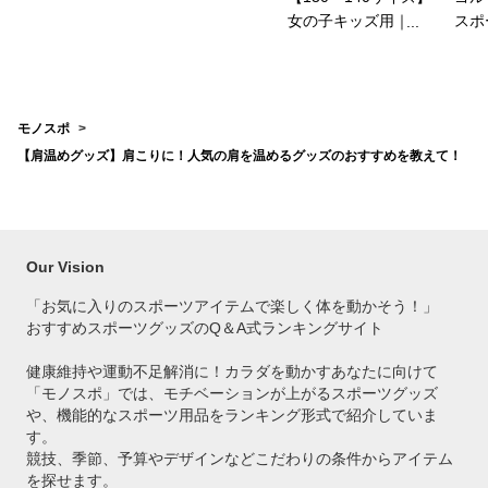
女の子キッズ用｜か
スポ
わいいスポーツブラ
すめ
のおすすめは？
モノスポ
【肩温めグッズ】肩こりに！人気の肩を温めるグッズのおすすめを教えて！
Our Vision
「お気に入りのスポーツアイテムで
楽しく体を動かそう！」
おすすめスポーツグッズのQ＆A式ランキングサイト
健康維持や運動不足解消に！カラダを動かすあなたに向けて
「モノスポ」では、モチベーションが上がるスポーツグッズ
や、機能的なスポーツ用品をランキング形式で紹介していま
す。
競技、季節、予算やデザインなどこだわりの条件からアイテム
を探せます。