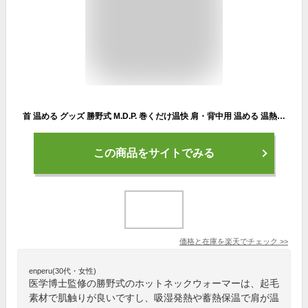
首 温める グッズ 勝野式 M.D.P. 巻くだけ温快 肩・背中用 温める 温熱 温活 遠赤外線 防寒 保温 ホット ネックウォーマー ほぐれる 首 サポーター パッド 暖める ほぐす リラックス 睡眠 健康 対策 フリーサイズ レディース メンズ 男女兼用 医学博士
この商品をサイトでみる
価格と在庫を
楽天
でチェック
>>
enperu(30代・女性)
医学博士監修の勝野式のホットネックウォーマーは、起毛
素材で肌触りが良いですし、吸湿発熱や蓄熱保温で肩が温