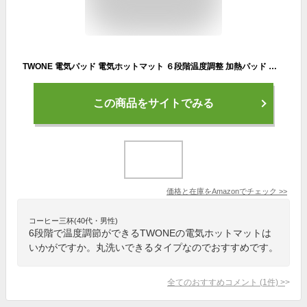
TWONE 電気パッド 電気ホットマット ６段階温度調整 加熱パッド 在宅勤務 テレワーク あったかグッズ 寒さ対策 過熱保護 ミニ 暖かい タイマー機能 洗濯可 丸洗い 抗菌 防臭 ダニ退治 寒さ対策 暖房器具 PSE認証済み (グレー)
この商品をサイトでみる
価格と在庫を
Amazon
でチェック
>>
コーヒー三杯(40代・男性)
6段階で温度調節ができるTWONEの電気ホットマットは
いかがですか。丸洗いできるタイプなのでおすすめです。
全てのおすすめコメント
(
1
件)
>