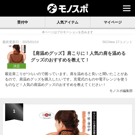
受付中
人気アイテム
マイページ
本ページはプロモーションを含みます
最終更新日：2025/01/14
561
View
17
コメント
【肩温めグッズ】肩こりに！人気の肩を温める
グッズのおすすめを教えて！
決定
最近肩こりがつらいので困っています。肩を温めると良いと聞いたことがあ
るので、肩温めグッズを購入したいです。充電式のものや電子レンジを使う
ものなど！人気の肩温めグッズのおすすめを教えてください！
モノスポ編集部
1