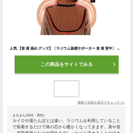
人気 【首 肩 温め グッズ】〔ラジウム温感サポーター 首 肩 背中〕 サポーター ネックウォーマー マッサージ 肩当て 肩あて あったか 暖か 肩こり 日本製 国産 冷え 対策 つけ襟 付け襟 の 傷 隠し エコ 節電 対策 防寒 送料無料 a2
この商品をサイトでみる
価格と在庫を
楽天
でチェック
>>
まるまん(50代・男性)
カイロや湯たんぽとは違い、ラジウムを利用していること
で装着するだけで体の芯から暖かくなってきます。肩や首
、肩甲骨周りなどの背中までしっかりと温めることができ