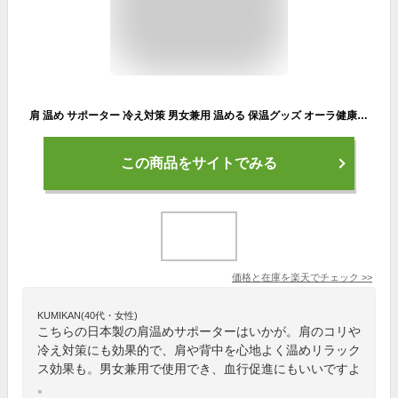
肩 温め サポーター 冷え対策 男女兼用 温める 保温グッズ オーラ健康骨 あったかサポーター 極 オーラ蓄熱繊維 冷え 肩こり 肩甲骨 四十肩 五十肩 富士パックス 日本製 ウォーマー 肩 鎖骨 大椎 温かい 温め グッズ 秋 冬 ギフト プレゼント
この商品をサイトでみる
価格と在庫を
楽天
でチェック
>>
KUMIKAN(40代・女性)
こちらの日本製の肩温めサポーターはいかが。肩のコリや
冷え対策にも効果的で、肩や背中を心地よく温めリラック
ス効果も。男女兼用で使用でき、血行促進にもいいですよ
。