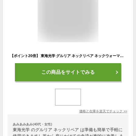
【ポイント20倍】 東海光学 グルリア ネックリペア ネックウォーマー 首 温め グッズ ネックウォーマー 就寝時 首 温め 繰り返し 首 冷え対策 肩当て 温活 レディース メンズ 防寒 血流ケア 血流促進 眠り アイテム 冷え パソコン PC スマートフォン 携帯 疲れ目 ギフト
この商品をサイトでみる
価格と在庫を
楽天
でチェック
>>
あみあみあみ(40代・女性)
東海光学 のグルリア ネックリペア は準備も簡単で手軽に
使用できますし首から肩にかけての血流が劇的に改善しま