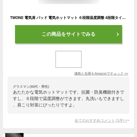
TWONE 電気肩 パッド 電気ホットマット ６段階温度調整 4段階タイマー機能 加熱パッド 電気パッド テレワーク 肩 あたため 寒さ対策 あったかグッズ 過熱保護 ミニ 暖かい タイマー機能 洗濯可 丸洗い 抗菌 防臭 ダニ退治 寒さ対策 暖房器具 PSE認証済み (ブルー)
この商品をサイトでみる
価格と在庫を
Amazon
でチェック
>>
グラスマン(60代・男性)
あたたかな電気ホットマットです。抗菌・防臭機能付きで
すし、６段階で温度調整ができます。丸洗いもできますし
、肩こり対策にぴったりですよ。
全てのおすすめコメント
(
1
件)
>