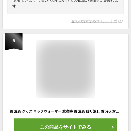
す
全てのおすすめコメント
(
1
件)
>
5
首 温め グッズ ネックウォーマー 就寝時 首 温め 繰り返し 首 冷え対策 肩当て 温活 レディース メンズ 防寒 血流ケア 血流促進 眠り アイテム 冷え グルリア gruria ネックリペア プレゼント 母の日
この商品をサイトでみる