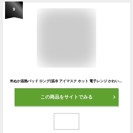
9
米ぬか温熱パッド ロング(温冷 アイマスク ホット 電子レンジ かわいい 肩 温める グッズ 目 首 温め 生理痛 お腹 夏)
この商品をサイトでみる