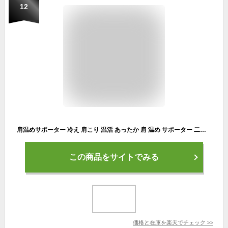
12
肩温めサポーター 冷え 肩こり 温活 あったか 肩 温め サポーター 二の腕 あたため 温活グッズ 冷え取り 肩当て 肩あて 肩サポーター 女性用 レディース 男性用 メンズ 四十肩 五十肩 肩痛 長袖 五分袖 綿混 【Rela Kino公式】
この商品をサイトでみる
価格と在庫を
楽天
でチェック
>>