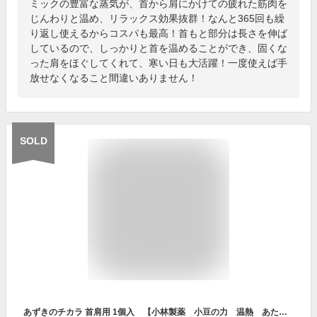
ミックの豊富な蒸気が、首から肩にかけての疲れた筋肉を
じんわりと温め、リラックス効果抜群！なんと365回も繰
り返し使えるからコスパも最高！首もと部分は長さを伸ば
しているので、しっかりと首を温めることができ、固くな
った肩をほぐしてくれて、寒い日も大活躍！一度使えば手
放せなくなること間違いありません！
SOLD
あずきのチカラ 首肩用 1個入 【小林製薬 小豆の力 温熱 あたため 温め 冷え対策 寒さ対策 ボディケア 電子レンジ 繰り返し くりかえし リラックス ホット 肩乗せタイプ】