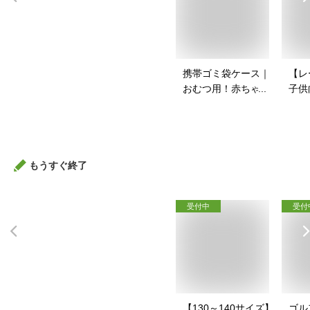
携帯ゴミ袋ケース｜
【レ
おむつ用！赤ちゃん
子供
連れのお出かけに便
グカ
利な携帯ゴミ袋のお
おす
すすめは？
もうすぐ終了
受付中
受付
【130～140サイズ】
ゴル