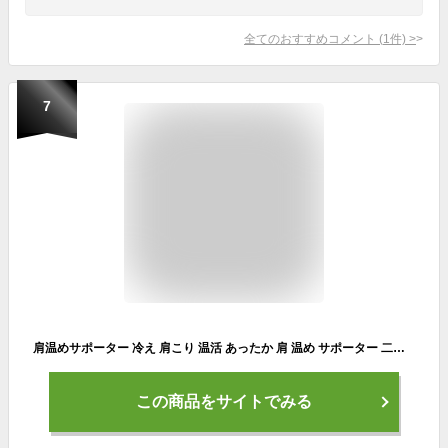
全てのおすすめコメント
(
1
件)
>
7
肩温めサポーター 冷え 肩こり 温活 あったか 肩 温め サポーター 二の腕 あたため 温活グッズ 冷えとり 肩当て 肩あて 肩サポーター 女性用 レディース 男性用 メンズ ウール混 四十肩 五十肩 肩痛 半袖【Rela Kino公式】
この商品をサイトでみる