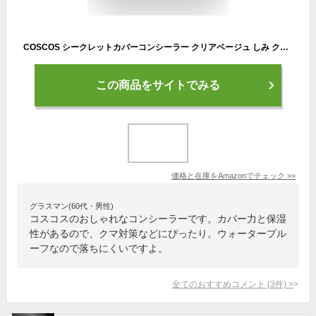
COSCOS シークレットカバーコンシーラー クリアベージュ しみ クマ ほくろ そばかす 消し カバー 肌補正 ウォータープルーフ 保湿 CICA成分配合 コスプレメイク コスコス
この商品をサイトでみる
価格と在庫を
Amazon
でチェック
>>
グラスマン(60代・男性)
コスコスのおしゃれなコンシーラーです。カバー力と保湿
性があるので、クマ対策などにぴったり。ウォータープル
ーフなので落ちにくいですよ。
全てのおすすめコメント
(
3
件)
>