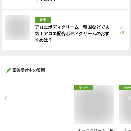
決定
アロエボディクリーム｜韓国などで人
25
回答
気！アロエ配合ボディクリームのおす
すめは？
回答受付中の質問
受付中
受付
ネッククリーム｜60
バレ