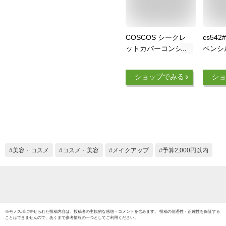
COSCOS シークレ
cs54
ットカバーコンシー
ペンシ
ラー クリアベージュ
日発送 3
コスコス コンシーラ
コンシ
ショップでみる
ショ
ー くま消し 人気 ク
し 毛
マ消し しみ クマ ア
ファン
ザ ほくろ そばかす
粧品 
傷跡 消し 隠し カバ
ー力 
ー 肌補正 ウォータ
韓国コ
ープルーフ よれにく
チプラ
い 保湿 CICA成分配
美容・コスメ
コスメ・美容
メイクアップ
予算2,000円以内
合 コスプレ メイク
日本製 リベルタ
※
モノスポ
に寄せられた投稿内容は、投稿者の主観的な感想・コメントを含みます。 投稿の信憑性・正確性を保証する
ことはできませんので、あくまで参考情報の一つとしてご利用ください。