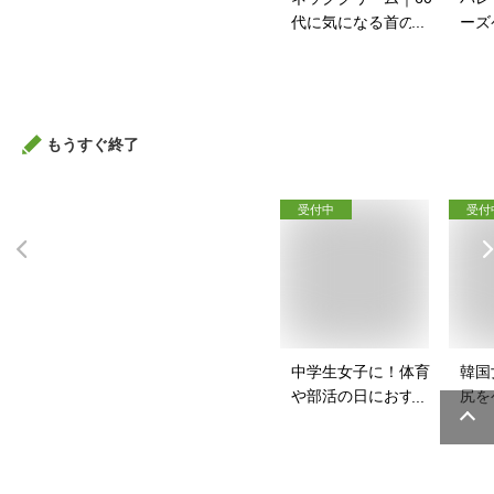
代に気になる首のシ
ーズ
ワに！ネッククリー
スポ
ムのおすすめは？
バッ
は？
もうすぐ終了
受付中
受付
中学生女子に！体育
韓国
や部活の日におすす
尻を
めのスポブラは？
パッ
は？