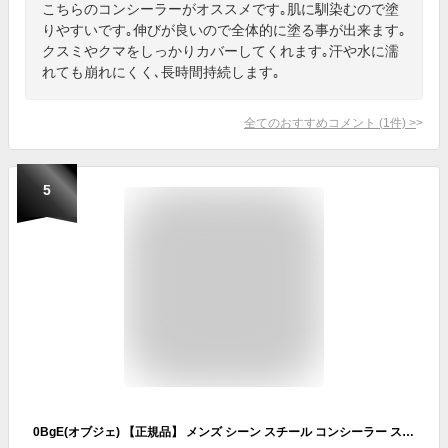
こちらのコンシーラーがオススメです｡肌に馴染むので塗
りやすいです｡伸びが良いので全体的に塗る事が出来ます｡
クスミやクマをしっかりカバーしてくれます｡汗や水に濡
れても崩れにくく､長時間持続します｡
全てのおすすめコメント
(
1
件)
>
5
0BgE(オブジェ) 【正規品】 メンズ シーン スチール コンシーラー スキンカバー コスメコンシーラー チップコンシーラー 下地 高密着 高カバー 目周り ほうれい線 毛穴 クマ ウォータープルーフ 韓国コスメ (ミディアムベージュ)