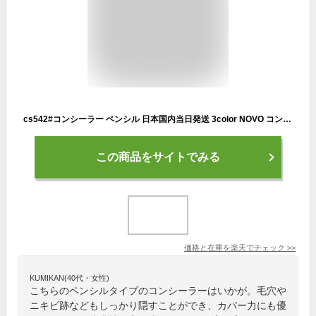
cs542#コンシーラー ペンシル 日本国内当日発送 3color NOVO コンシーラー シミ消し 毛穴隠し ノヴォ ファンデーション 化粧品 ニキビ跡 カバー力 ベースメイク 韓国コスメ 防水 プチプラコスメ
この商品をサイトでみる
価格と在庫を
楽天
でチェック
>>
KUMIKAN(40代・女性)
こちらのペンシルタイプのコンシーラーはいかが。毛穴や
ニキビ跡などもしっかり隠すことができ、カバー力にも優