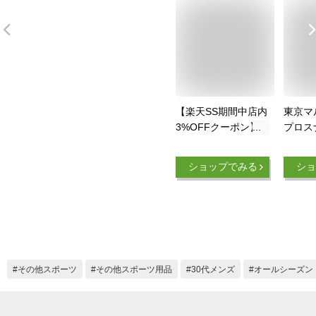
【楽天SS期間中店内
東京マル
3%OFFクーポン】
プロス
【楽天1位!3冠】 東
ペック
京マルイ ボルトアク
ック 
ショップでみる
ショ
ションライフル L96
フル 
AWS BK エアーコッ
セット
キング ブラック エ
(VSR
アガン 18歳以上 ス
プ+マ
ナイパーライフル イ
+オリ
ギリス軍
撃銃 G
ー 銃
その他スポーツ
その他スポーツ用品
30代メンズ
オールシーズン