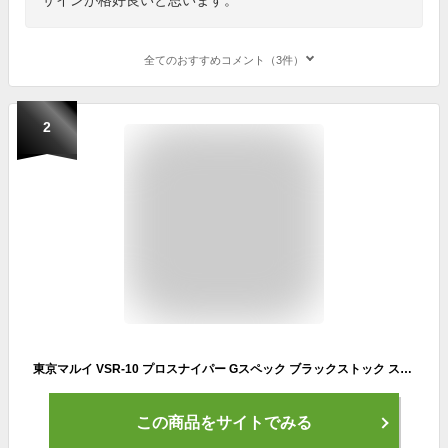
全てのおすすめコメント（3件）
2
東京マルイ VSR-10 プロスナイパー Gスペック ブラックストック スナイパーライフル 純正 スコープセット /エアガン (VSR10 本体+スコープ+マウントリング+オリジナル軍手) 狙撃銃 G-SPEC サバゲー 銃
この商品をサイトでみる