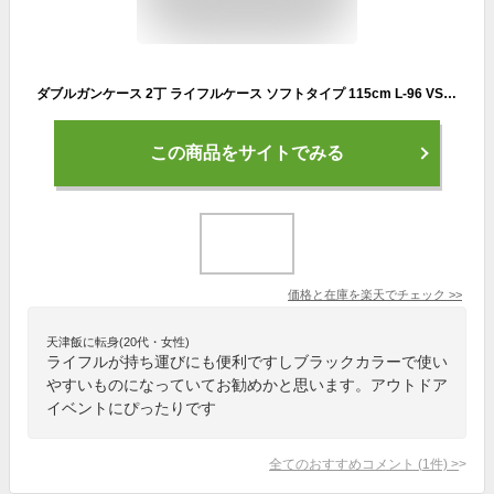
ダブルガンケース 2丁 ライフルケース ソフトタイプ 115cm L-96 VSR-10 等 スナイパーライフル と SMG や ドラグノフ の収納に ライフル 軽量 サバゲー サバイバルゲーム 装備 エアガン
この商品をサイトでみる
価格と在庫を
楽天
でチェック
>>
天津飯に転身(20代・女性)
ライフルが持ち運びにも便利ですしブラックカラーで使い
やすいものになっていてお勧めかと思います。アウトドア
イベントにぴったりです
全てのおすすめコメント
(
1
件)
>