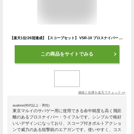
【楽天1位!26冠達成】【スコープセット】 VSR-10 プロスナイパー Gスペック 最強 スコープ マウントリング 東京マルイ ボルトアクションライフル 18歳以上用 エアガン エアーガン サバゲー 銃 スパイ 威力 飛距離 精度 VSR10
この商品をサイトでみる
価格と在庫を
楽天
でチェック
>>
aualone(80代以上・男性)
東京マルイのサバゲー用に使用できる命中精度も高く飛距
離のあるプロスナイパー・ライフルです。シンプルで格好
いいデザインになっており、スコープ付きボルトアクショ
ンで威力のある狙撃銃のエアガンです。使いやすく、コス