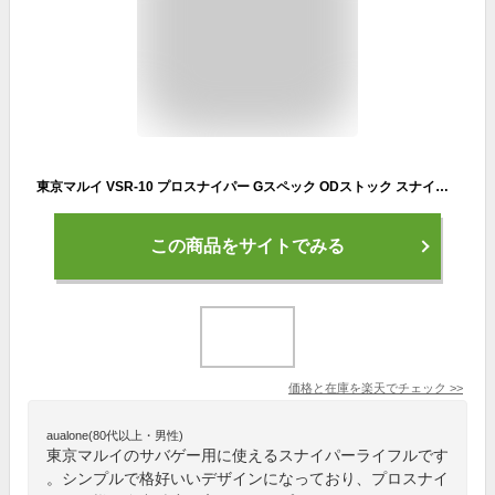
東京マルイ VSR-10 プロスナイパー Gスペック ODストック スナイパーライフル 純正 スコープ＆バイポッドセット /エアガン (VSR10 本体+スコープ+マウントリング+バイポッド+オリジナル軍手) 狙撃銃 G-SPEC サバゲー 銃
この商品をサイトでみる
価格と在庫を
楽天
でチェック
>>
aualone(80代以上・男性)
東京マルイのサバゲー用に使えるスナイパーライフルです
。シンプルで格好いいデザインになっており、プロスナイ