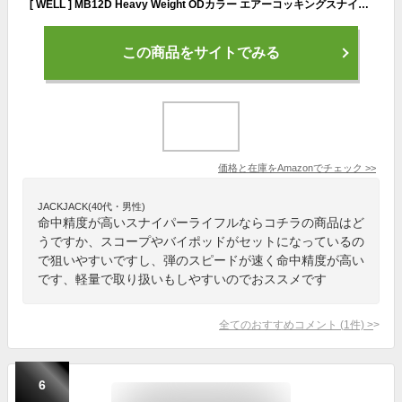
[ WELL ] MB12D Heavy Weight ODカラー エアーコッキングスナイパーライフル スコープ＆バイポッドセット
この商品をサイトでみる
価格と在庫を
Amazon
でチェック
>>
JACKJACK(40代・男性)
命中精度が高いスナイパーライフルならコチラの商品はど
うですか、スコープやバイポッドがセットになっているの
で狙いやすいですし、弾のスピードが速く命中精度が高い
です、軽量で取り扱いもしやすいのでおススメです
全てのおすすめコメント
(
1
件)
>
6