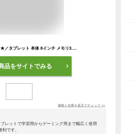
＼100円OFFクーポン★／タブレット 本体 8インチ メモリ3.5GB 32GB wi-fi タブレット端末 人気 おすすめ android youtube 子供用 勉強用 クリスマスプレゼント S8【タブレットPC wi-fiモデル ゲーム アプリ アンドロイド 小学生 初心者】
商品をサイトでみる
価格と在庫を
楽天
でチェック
>>
タブレットで学習用からゲーミング用まで幅広く使用
便利です。