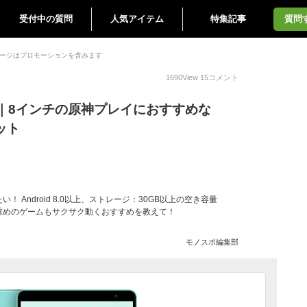
受付中の質問
人気アイテム
特集記事
質問
ージはプロモーションを含みます
1690
View
15
コメント
｜8インチの原神プレイにおすすめな
レット
Android 8.0以上、ストレージ：30GB以上の空き容量
重めのゲームもサクサク動くおすすめを教えて！
モノスポ編集部