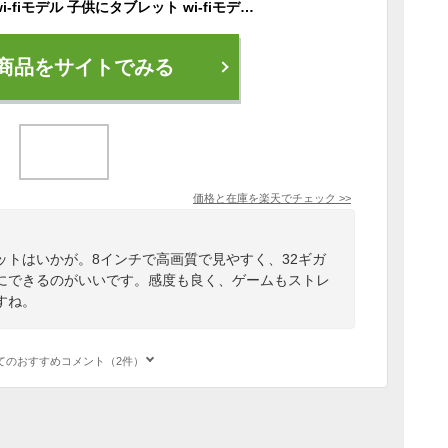
タブレット 8インチ wi-fiモデル 子供にタブレット wi-fiモデル 8インチ アイリスオーヤマタブレットPC 本体 4コア 2GB 32GB 800×1200 WXGA Wide-XGA 充電器付き 新生活 コンパクト 片手 LUCA 送料無料 TE082M2N1-B [NEW]【★2】
商品をサイトでみる
価格と在庫を
楽天
でチェック
>>
ットはいかが。8インチで高画質で見やすく、32ギガ
にできるのがいいです。感度も良く、ゲームもストレ
すね。
てのおすすめコメント（2件）