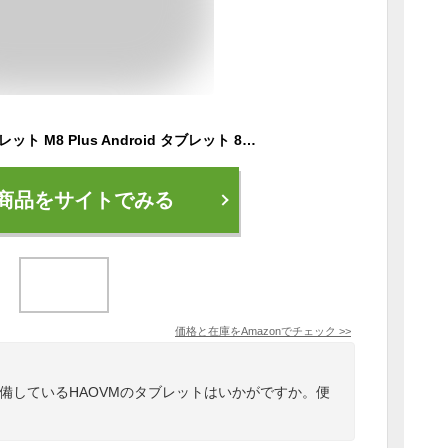
HAOVM 8インチタブレット M8 Plus Android タブレット 8インチ Wi-Fiモデル 8コアCPU 2.0Ghz 64GB+1TB TF拡張 アンドロイド タブレット GPS機能付き 5100mAh 1280*800 IPS画面 2.4/5GHz WiFi BT5.0 8MP+2MPカメラ 顔認証 ワイヤレス投影 GMS/PSE認証済 OTG 児童守護 FM 子供用タブレット
商品をサイトでみる
価格と在庫を
Amazon
でチェック
>>
を装備しているHAOVMのタブレットはいかがですか。便
。