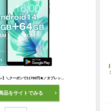
【1000円OFFクーポン】＼クーポンで11780円★／タブレット 本体 8インチ P85T teclast メモリ10GB 64GB wi-fi android 人気 おすすめ タブレット端末 PC 大画面 Youtube対応 【タブレットPC ランキング 新品 wi-fiモデル ゲーム アプリ アンドロイド 2024】
商品をサイトでみる